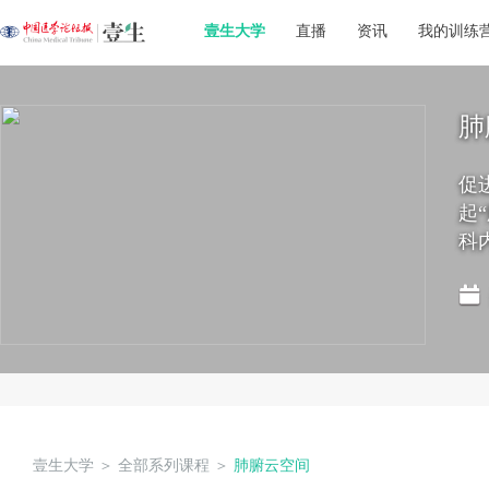
壹生大学
直播
资讯
我的训练
肺
促
起
科
壹生大学
＞
全部系列课程
＞
肺腑云空间