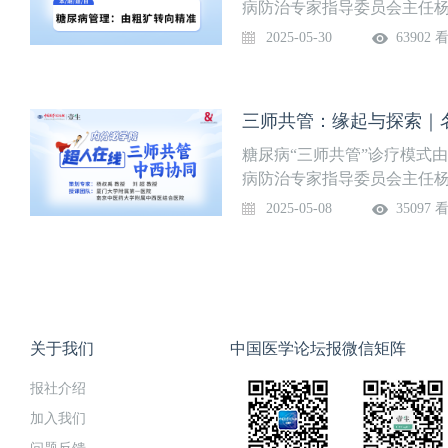
病防治专家指导委员会主任
个性化、全病程管理的“中国
2025-05-30
63902 
医药大学附属中西医结合医
期邀请全国知名的中西医专
论交流，以促进中西医协同
三师共管：缘起与探索｜
粗犷转向精准主讲嘉宾刘超 
糖尿病“三师共管”诊疗模式
病防治专家指导委员会主任
个性化、全病程管理的“中国
2025-05-08
35097 
中医药大学附属中西医结合
定期邀请全国知名的中西医
讨论交流，以促进中西医协
起与挑战直播时间2025年5
关于我们
中国医学论坛报微信矩阵
报社介绍
加入我们