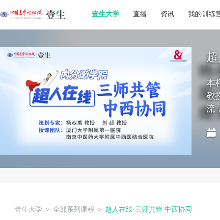
壹生大学
直播
资讯
我的训练
超
本
教
流
壹生大学
＞
全部系列课程
＞
超人在线·三师共管 中西协同