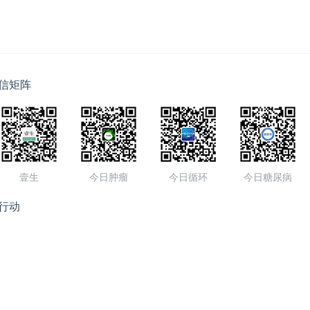
信矩阵
壹生
今日肿瘤
今日循环
今日糖尿病
行动