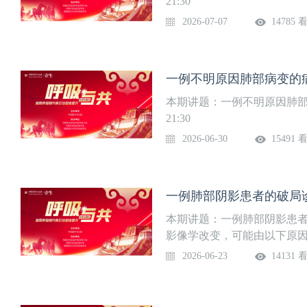
21:30
2026-07-07
14785 
一例不明原因肺部病变的病
本期讲题：一例不明原因肺部病
21:30
2026-06-30
15491 
一例肺部阴影患者的破局诊
本期讲题：一例肺部阴影患
影像学改变，可能由以下原因
毒、支原体、奴卡菌、肺脓
2026-06-23
14131 
等表现，但单靠CT难以区分
肺结节病、肺囊肿、尘肺、肺错
性肺癌、肺转移瘤、淋巴瘤、