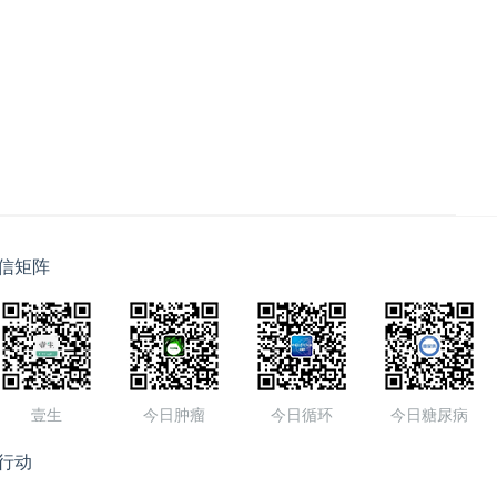
信矩阵
壹生
今日肿瘤
今日循环
今日糖尿病
行动