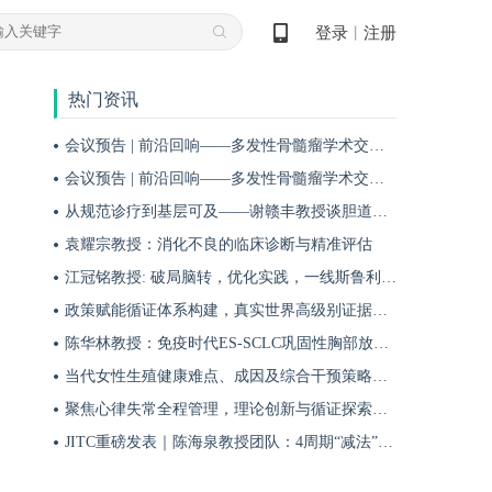
登录
注册
丨
热门资讯
会议预告 | 前沿回响——多发性骨髓瘤学术交流会第十九期即将启幕！
会议预告 | 前沿回响——多发性骨髓瘤学术交流会第十八期即将启幕！
从规范诊疗到基层可及——谢赣丰教授谈胆道肿瘤防治的本土化实践之路
袁耀宗教授：消化不良的临床诊断与精准评估
江冠铭教授: 破局脑转，优化实践，一线斯鲁利单抗联合化疗为小细胞肺癌脑转移患者带来颅内与全身双重获益
政策赋能循证体系构建，真实世界高级别证据夯实斯鲁利单抗一线治疗广泛期小细胞肺癌临床地位
陈华林教授：免疫时代ES-SCLC巩固性胸部放疗再添真实世界循证依据——cTRT可独立改善患者生存获益
当代女性生殖健康难点、成因及综合干预策略——魏晗
聚焦心律失常全程管理，理论创新与循证探索共筑诊疗新格局
JITC重磅发表｜陈海泉教授团队：4周期“减法”方案成功探索可切除肺鳞癌围术期治疗新路径