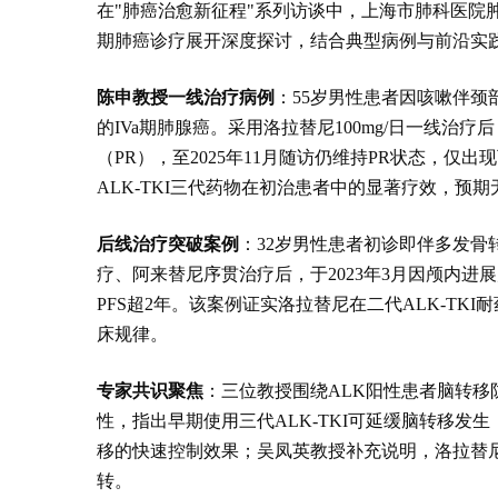
在"肺癌治愈新征程"系列访谈中，上海市肺科医院
期肺癌诊疗展开深度探讨，结合典型病例与前沿实
陈申教授一线治疗病例
：55岁男性患者因咳嗽伴颈
的IVa期肺腺癌。采用洛拉替尼100mg/日一线治
（PR），至2025年11月随访仍维持PR状态，
ALK-TKI三代药物在初治患者中的显著疗效，预期无
后线治疗突破案例
：32岁男性患者初诊即伴多发
疗、阿来替尼序贯治疗后，于2023年3月因颅内进展
PFS超2年。该案例证实洛拉替尼在二代ALK-T
床规律。
专家共识聚焦
：三位教授围绕ALK阳性患者脑转移
性，指出早期使用三代ALK-TKI可延缓脑转移发
移的快速控制效果；吴凤英教授补充说明，洛拉替
转。