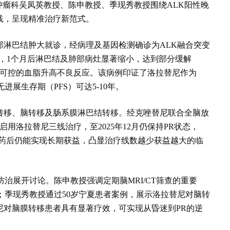
肿瘤科吴凤英教授、陈申教授、季现秀教授围绕ALK阳性晚
践，呈现精准治疗新范式。
部淋巴结肿大就诊，经病理及基因检测确诊为ALK融合突变
疗后，1个月后淋巴结及肺部病灶显著缩小，达到部分缓解
仅出现可控的血脂升高不良反应。该病例印证了洛拉替尼作为
进展生存期（PFS）可达5-10年。
骨转移、脑转移及肠系膜淋巴结转移。经克唑替尼联合全脑放
启用洛拉替尼三线治疗，至2025年12月仍保持PR状态，
KI耐药后仍能实现长期获益，凸显治疗线数越少获益越大的临
防治展开讨论。陈申教授强调定期脑MRI/CT筛查的重要
生；季现秀教授通过50岁宁夏患者案例，展示洛拉替尼对脑转
尼对脑膜转移患者具有显著疗效，可实现从昏迷到PR的逆