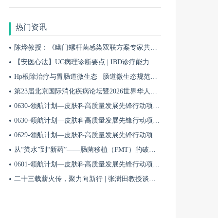
热门资讯
陈烨教授：《幽门螺杆菌感染双联方案专家共识（2026）》解读 | BIDDF2026
【安医心法】UC病理诊断要点 | IBD诊疗能力系统提升5
Hp根除治疗与胃肠道微生态 | 肠道微生态规范化诊疗4
第23届北京国际消化疾病论坛暨2026世界华人消化医师年会盛大开幕
0630-领航计划—皮肤科高质量发展先锋行动项目第六季第65期
0630-领航计划—皮肤科高质量发展先锋行动项目第六季第64期
0629-领航计划—皮肤科高质量发展先锋行动项目第六季第63期
从“粪水”到“新药”——肠菌移植（FMT）的破局与临床应用全景 | 肠道微生态规范化诊疗1
0601-领航计划—皮肤科高质量发展先锋行动项目第六季第42期
二十三载薪火传，聚力向新行 | 张澍田教授谈中国消化医学的传承与突破