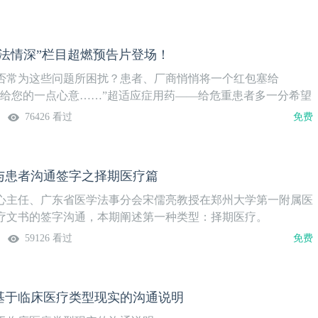
”将为广大医生朋友们答疑解惑！
问题，邀请医、患、鉴、法、媒各领域专家进行深入探讨。“灯
“红包”与“贿赂”医生该如何处置及避免犯罪？在本期“医法情
辨不明”，本着来自临床，回归临床的理念，在24期栏目中，“医
医学会医事法学分会、法治广东研究中心主任宋儒亮教授为广大
大医生朋友们答疑解惑！
了来自司法与医院方面两位专家，给您带来最实用的：“红包”正
医法情深”栏目超燃预告片登场！
法情深——医事法学三“儒”谈，打开天窗说“亮”话是由《中国医
东省医学会医事法学分会、法治广东研究中心共同主办的一档大
否常为这些问题所困扰？患者、厂商悄悄将一个红包塞给
栏目主持人宋儒亮教授针对20余个临床医生所关注的热点问题，
是给您的一点心意……”超适应症用药——给危重患者多一分希望
、法、媒各领域专家进行深入探讨。“灯不拨不亮，理不辨不
避自身的法律风险？患者在就诊期间录音录像怎么办？我说的
76426 看过
免费
床，回归临床的理念，在24期栏目中，“医法情深”将为广大医
吗？如何做好术前谈话和知情同意？遇到医疗纠纷和医疗诉讼
惑！
保护？“多点执业”靠谱吗？ ……所有这些问题，中国医学论坛
医事法学院给你答案！在医法情深——医事法学三“儒”谈，打开天
与患者沟通签字之择期医疗篇
目中，《中国医学论坛报》联合广东省医学会医事法学分会、法治
邀请医、患、鉴、法、媒各领域近40位专家，以谈话的形式，针
心主任、广东省医学法事分会宋儒亮教授在郑州大学第一附属医
作中面临的热点问题进行深入探讨。“灯不拨不亮，理不辨不
疗文书的签字沟通，本期阐述第一种类型：择期医疗。
床，回归临床的理念，在24期栏目中，“医法情深”将为广大医
59126 看过
免费
惑！中国工程院院士、广州呼吸疾病国家重点实验室主任钟南山
，并为《中国医学论坛报》·壹生大学 医事法学院题词！正逢其
成立、医法情深上线——栏目主持人：宋儒亮教授寄语医事活
基于临床医疗类型现实的沟通说明
、健康、身体，关系民生，事事要紧；谈法，生命权、健康权、
权，权权要保。民生，政府保障；人权，国家保护;幸福，执政