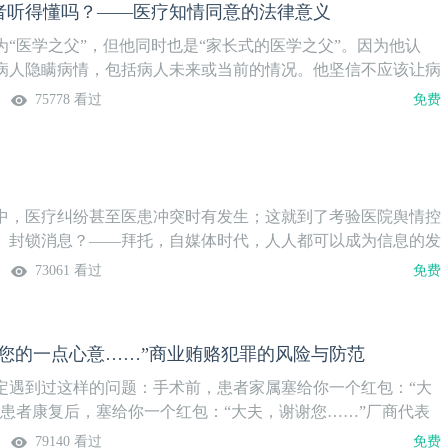
者听得懂吗？——医疗知情同意的法律意义
为“医学之父”，但他同时也是“家长式的医学之父”。因为他认
病人隐瞒病情，包括病人未来或当前的情况。他坚信不应该让病
，只有医生群体才能掌握医疗知识。希波克拉底建立的医学模
75778 看过
免费
段历史时期不断强化。但是，家长式的医疗模式无疑也存在着极
病人对于自身的疾病所知甚少，对治疗方法的利弊不知其详，客
自身的利益和选择的权利。近年来，因医师侵害患者知情同意权
增加，并引起我国民法理论界与司法实务界的高度关注。知情同
员要为病人提供其做决定所必需的足够信息(如病情、诊疗方
中，医疗纠纷甚至医患冲突时有发生；这就到了考验医院舆情控
会出现的危害等),让病人在权衡利弊后,对医务人员所拟订的诊疗
。封锁消息？——拜托，自媒体时代，人人都可以成为信息的发
否定的决定。这说明：医务人员对患者所采取的任何医疗措施都
，将记者拒之门外？——你真的那么想勾起读者的无限遐想吗？
73061 看过
免费
属详细告知，但患者由于不懂得医学知识，医务人员必须用通俗
一下？——当真理还正在穿鞋的时候，谎言就能走遍半个世界
向患者说明情况，让患者知道治疗措施的不足和副作用，甚至危
行舆情控制？记者最想知道什么？如何使谣言不攻自破？在本
说的话，患者听得懂吗？医法情深——医事法学三“儒”谈，打开
栏目中，广东省医学会医事法学分会、法治广东研究中心主任宋儒
给您的一点心意……”商业贿赂犯罪的风险与防范
是由《中国医学论坛报》、广东省医学会医事法学分会、法治广东
院管理者的你邀请了来自媒体及院方的两位重量级嘉宾，给您带
办的一档大型谈话类栏目。栏目主持人宋儒亮教授针对20余个临
舆情控制指南！医法情深——医事法学三“儒”谈，打开天窗
定遇到过这样的问题：手术前，患者家属塞给你一个红包：“大
热点问题，邀请医、患、鉴、法、媒各领域专家进行深入探
《中国医学论坛报》、广东省医学会医事法学分会、法治广东研究
”患者康复后，塞给你一个红包：“大夫，谢谢您……”厂商代表
亮，理不辨不明”，本着来自临床，回归临床的理念，在24期栏目
一档大型谈话类栏目。栏目主持人宋儒亮教授针对20余个临床医
：“大夫，这是给您的一点心意……”是人情往来还是商业贿赂？
79140 看过
免费