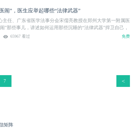
的关注热度、进展尺度、推进深度和上升高度，关系社会、政府
记。
代化方向与进程，需要与社会法治、政府法治与国家法治，一起
医闹”，医生应举起哪些“法律武器”
。医事法学院的价值，作为一种推进治理现代化的载体、努力、
心主任、广东省医学法事分会宋儒亮教授在郑州大学第一附属医
式与平台。她的成立，应当利于更好满足推进广东医事治理体系
医闹”那些事儿，讲述如何运用那些沉睡的“法律武器”捍卫自己，
化建设又迈向了新高度；她的成就，应当利于更好展现中国在社
65967 看过
免费
治理体系和治理能力现代化建设又走向了新征程！以医事法治建
为出发点、立足点与落脚点，家事、社事、国事、天下事，事事
声、社声、国声，声声入法。法定位序，法定权责，法治救济，
治理现代化，共建法治医疗、法治社会、法治政府、法治中国。
立、医法情深的上线，正逢其时。此专为成立、上线记。 宋儒
师 法治广东研究中心 主任 广东省医学会医事法学分会 主任 广东
律顾问专业委员会 主任 2017年8月1日 40位大咖云集“医法情
<
7
事法学献计献策！医法情深栏目将于8月7日（下周一）与广大医
面！24期精彩内容，每周一、周四定期更新！第一期，我们来聊
载壹生APP，关注医事法学院更多精彩内容！
信矩阵