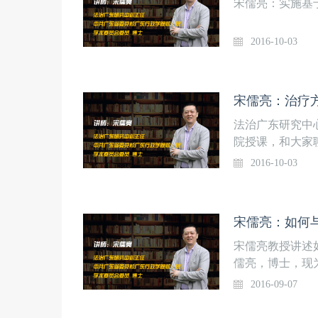
宋儒亮：实施基
追求。继南方医
左、法在右——
2016-10-03
后，以医事活动
立，乃其所有、
情深”。她专注
宋儒亮：治疗
专业述说；“壹生
道；面向全国，
法治广东研究中
的医事项目、活
院授课，和大家
现医事法学人在
还是听患者的？所谓“
2016-10-03
学同道、同仁与
理念、专业、知
讨、编著、宣传
化解机制与方式
宋儒亮：如何
式，以信得过的
宋儒亮教授讲述
机构们等医事法
儒亮，博士，现
与处罚中，以法
（院）学术委员
2016-09-07
事法学院的任务
省委宣传部十八
治，但公平正义
宣讲活动主讲专