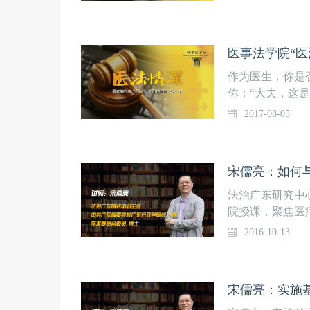
中，“医法情深
生所关注的热点
面对患者与厂商的
不拨不亮，理不
深”中，广东省
法情深”将为广
医生朋友们邀请
医事法学院“
确处置指南！医
学论坛报》、广
作为医生，你是
型谈话类栏目。
你：“大夫，这
邀请医、患、鉴
的同时，如何规
2017-08-05
明”，本着来自临
话，患者听得懂
生朋友们答疑解
时，该如何自我
报·壹生大学·
宋儒亮：如何
窗说“亮”话栏
广东研究中心，
法治广东研究中
对医生在临床工
院授课，聚焦医
明”，本着来自临
2016-10-13
生朋友们答疑解
对栏目寄予厚望
时：医事法学院
宋儒亮：实施
动，言医，生命
身体权，关乎人