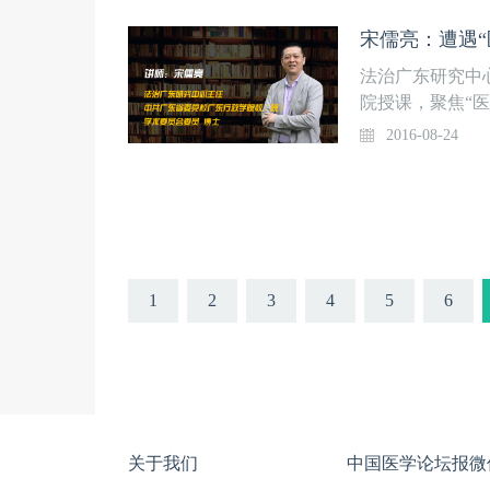
与国家法治建设
部主任、支部书
与国家法治的现
宋儒亮：遭遇“
建设，共同推进
法治广东研究中
力量、途径、方
院授课，聚焦“
和治理能力现代
捍卫医院。
2016-08-24
会、政府和国家
立、建设与建成
依法；患声、医
法治轨道，共推
医事法学院的成
亮 教授 一级律
省律师协会政府法
1
2
3
4
5
6
深”栏目，为医
生朋友们首次见
聊红包的问题下
关于我们
中国医学论坛报微