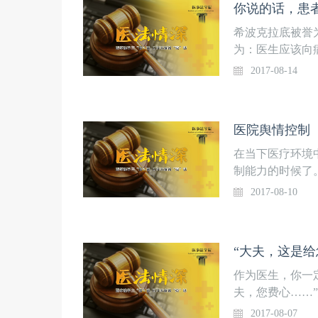
你说的话，患
希波克拉底被誉
为：医生应该向
人知道诊疗处方
2017-08-14
式，在很长的一
大的弊端。由于
观上损害了患者
医院舆情控制
的医疗纠纷逐年
意权是指医务人
在当下医疗环境
案、预后及可能
制能力的时候了
方案做出同意或
布者。拒绝采访
2017-08-10
必须向患者和亲
开个会仔细研究
易懂的形式尽量
了！医院如何进
险性。那么：你
期“医法情深”
“大夫，这是
天窗说“亮”话
亮教授为身为医
研究中心共同主
来最实用的医院
作为医生，你一
床医生所关注的
说“亮”话是由
夫，您费心……
讨。“灯不拨不
中心共同主办的
塞给你一个红包
2017-08-07