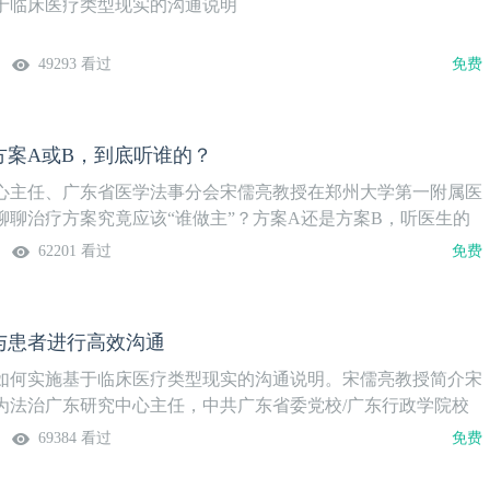
于临床医疗类型现实的沟通说明
事法学高峰论坛、医法断案、南方会医事法学高端论坛、“医在
医事法学医院行”等项目陆续运作，成功推动、推广、推进之
49293 看过
免费
研究为己任的医事法学院，又将正式宣布成立。医事法学院的成
以视频播放的第一个栏目、也是最新的栏目，她的名字叫“医法
医事、法事与医法事，三人访谈方式，专家对话；新媒体形式，
方案A或B，到底听谁的？
大学”（ 壹生APP中国医学论坛报官网客户端）播放，专门频
专场呈现。随着“医法情深”的录制、上线与播放，其与之前运作
心主任、广东省医学法事分会宋儒亮教授在郑州大学第一附属医
动一道、一起，全方位、全方面、全领域，综合、立体与集中展
聊聊治疗方案究竟应该“谁做主”？方案A还是方案B，听医生的
广东的新进展、新成就与新高度。医事法学院的进步，靠医事法
听患者的就能规避风险”？那未免too young too simple!
62201 看过
免费
同志，承“医德高尚、医术高明与医法高超”理念，融医学与法学
识与技能，持彼此交叉、融合与有机的统一，以教育、研究、研
、解读、学术、司法等为载体、方式与途径，以推动多元化纠纷
在医事领域的适用与运用为定位、己任与方向，以看得见的方
与患者进行高效沟通
途径，让包括但不限于患者、患者近亲属、医务人员、医疗卫生
如何实施基于临床医疗类型现实的沟通说明。宋儒亮教授简介宋
律关系的当事人们，在面临的每一个医事案件的法律处理、处置
为法治广东研究中心主任，中共广东省委党校/广东行政学院校
为先、为前与为底，共同努力，体现、展现与实现公平正义。医
会委员；省委党校/行政学院法律学教授,硕士研究生导师。 广东
69384 看过
免费
，以医事法治为立足，推动法治中国建设。医事法治是行业法
届四中全会精神专家宣讲团成员。“百名法学家百场报告会”法治
之追求不为行业专享。她的进行、进展与进步，事关社会、政府
家。兼职律师。曾任中共广东省委党校/广东行政学院法学教研