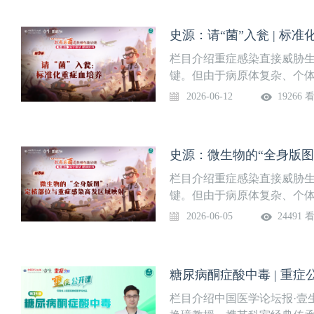
史源：请“菌”入瓮 | 标
栏目介绍重症感染直接威胁
键。但由于病原体复杂、个
了进一步提升临床医生的重症
2026-06-12
19266 
邀河南省人民医院重症医学
师，继成功推出广受好评的《
动力学基础课》后，于2026
史源：微生物的“全身版图
感染“菌”团终极作战60讲》
篇又分为微生物探秘及抗感
栏目介绍重症感染直接威胁
轻松学起来，一起读懂“敌人
键。但由于病原体复杂、个
击”！课程每周四更新一讲，
了进一步提升临床医生的重症
2026-06-05
24491 
望成长。第9讲请“菌”入瓮：
邀河南省人民医院重症医学
家史源 副主任医师 河南省
师，继成功推出广受好评的《
动力学基础课》后，于2026
糖尿病酮症酸中毒 | 重症
感染“菌”团终极作战60讲》
篇又分为微生物探秘及抗感
栏目介绍中国医学论坛报·壹
轻松学起来，一起读懂“敌人