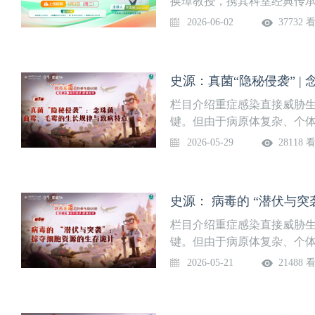
换璋教授，携其科室经典传承
击”！课程每周四更新一讲，
取临床一线经典病例，深度
2026-06-02
37732 
望成长。第8讲微生物的“全
又富实战性的学习体验，助
间6月5日（周五）授课专家
地。系列课程隔周周二准时上
绍
入“重症”频道观看。第34讲
史源：真菌“隐秘侵袭” 
李志峰 副主任医师河南省人
副主任医师邱实 副主任医师
栏目介绍重症感染直接威胁
及诊断依据是什么？2、如何
键。但由于病原体复杂、个
毒有哪些病理生理改变？4、
了进一步提升临床医生的重症
2026-05-29
28118 
中毒的原则是什么？6、糖尿
邀河南省人民医院重症医学
毒如何纠正血钾的异常？8、
师，继成功推出广受好评的《
——如何正确测量血糖10、
动力学基础课》后，于2026
史源： 病毒的 “潜伏与
感染“菌”团终极作战60讲》
篇又分为微生物探秘及抗感
栏目介绍重症感染直接威胁
轻松学起来，一起读懂“敌人
键。但由于病原体复杂、个
击”！课程每周四更新一讲，
了进一步提升临床医生的重症
2026-05-21
21488 
望成长。第7讲真菌“隐秘侵
邀河南省人民医院重症医学
线时间5月29日（周五）授
师，继成功推出广受好评的《
程介绍
动力学基础课》后，于2026