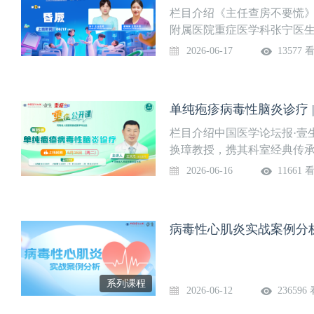
栏目介绍《主任查房不要慌
附属医院重症医学科张宁医
选典型、曲折或令人印象深
2026-06-17
13577 
提问逻辑，提炼诊疗思考路径
+不慌手册+护理手册"三模
系统提升临床思维与实操能力
单纯疱疹病毒性脑炎诊疗 
道，锁定时间，精彩不容错过！
诉：发热2天，晕厥2次②护
栏目介绍中国医学论坛报·壹
命关联上线时间6月17日（
换璋教授，携其科室经典传承
范大学附属医院重症医学科
取临床一线经典病例，深度
2026-06-16
11661 
又富实战性的学习体验，助
地。系列课程隔周周二准时上
入“重症”频道观看。第35讲
病毒性心肌炎实战案例分
授课专家王文杰 主任医师河
师冯凌霄 主治医师叶岭 主治
性脑炎主要病理特征2、2型
系列课程
疹病毒性脑炎如何治疗？4、
2026-06-12
236596