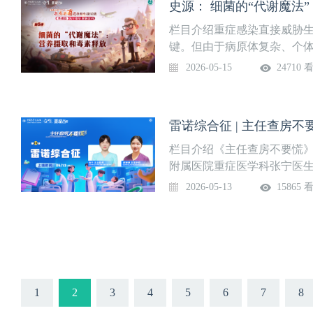
史源： 细菌的“代谢魔法”
感染“菌”团终极作战60讲》
篇又分为微生物探秘及抗感
栏目介绍重症感染直接威胁
轻松学起来，一起读懂“敌人
键。但由于病原体复杂、个
击”！课程每周四更新一讲，
了进一步提升临床医生的重症
2026-05-15
24710 
望成长。第6讲病毒的 “潜伏
邀河南省人民医院重症医学
日（周四）授课专家史源 副
师，继成功推出广受好评的《
动力学基础课》后，于2026
雷诺综合征 | 主任查房不
感染“菌”团终极作战60讲》
篇又分为微生物探秘及抗感
栏目介绍《主任查房不要慌
轻松学起来，一起读懂“敌人
附属医院重症医学科张宁医
击”！课程每周四更新一讲，
选典型、曲折或令人印象深
2026-05-13
15865 
望成长。第5讲 细菌的“代谢
提问逻辑，提炼诊疗思考路径
五）授课专家史源 副主任医
+不慌手册+护理手册"三模
系统提升临床思维与实操能力
道，锁定时间，精彩不容错过！
性，主诉：3天前发热1次，
关于雷诺综合征的ICU护理上
1
2
3
4
5
6
7
8
婵婵 主管护师杭州师范大学