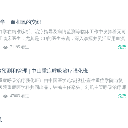
习体验，助力广大重症医学科医师精进技艺，共筑重症诊疗新高
周周二准时上新，欢迎关注。更多内容，请打开壹生APP，进
看。第24讲导管相关性血流感染上线时间9月9日（周二）授课专
力学：血和氧的交织
医师河南省人民医院重症医学科讨论专家郭波 主治医师朱宁 医师
景孟娟 副主任护师本期预告1、什么是导管相关性血流感染？2、
力学在精准诊断、治疗指导及病情监测等临床工作中发挥着无可
感染的危险因素、发病机制、临床表现？3、导管相关性血流感
于临床医生，尤其是ICU的医生来说，深入掌握并灵活应用血流
、导管相关性血流感染的治疗、预防？5、护理工作对于导管日常
尤为关键。继成功推出广受好评的《机械通气临床实战入门系列
71195 看过
免费
点及留取血培养标本的注意事项
一步提升重症医生的专业技能，中国医学论坛报·壹生重症学院
人民医院重症医学科、具备丰富临床实战及带教经验的史源副主
5年再度推出“史源老师麦田守望系列讲课”栏目之《30节血流动力
失败预测和管理 | 中山重症呼吸治疗强化班
课程将从血流动力学的核心概念出发，通过生动有趣的讲解方
入探索血流动力学的奥秘，并真正掌握这一领域的实用知识。课
重症呼吸治疗强化班》由中国医学论坛报社·壹生重症学院与复
讲，为广大重症医学同道提供持续学习和提升的平台。欢迎关
医院重症医学科共同出品，钟鸣主任牵头、刘凯主管呼吸治疗师
一同在知识的麦田中守望成长。第30节ARDS血流动力学：血和
中山ICU呼吸治疗团队授课，共25讲，涵盖呼吸支持精细化管
47083 看过
免费
间9月5日（周五）授课专家史源 副主任医师 河南省人民医院重
测优化治疗、撤机管理和无创呼吸支持、支气管镜技术和气道管
排
，从技术支持到评估优化，从规范操作到并发症处理，临床实
月7日起，在壹生APP“重症”学科播出，每周三更新。第17节
慌
败预测和管理上线时间9月3日（周三）授课专家亚夏尔江·穆合塔