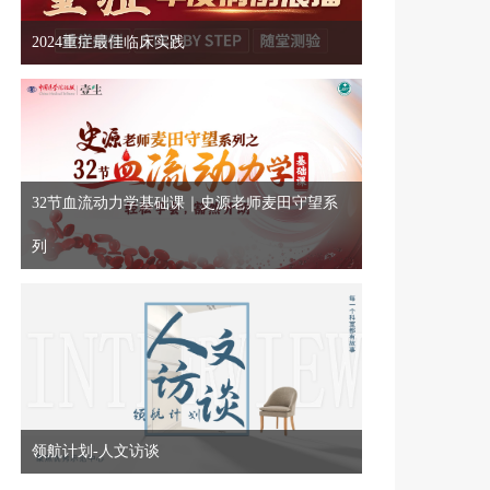
2024重症最佳临床实践
32节血流动力学基础课｜史源老师麦田守望系
列
领航计划-人文访谈