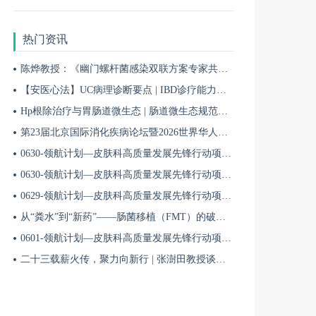
热门资讯
陈烨教授：《幽门螺杆菌感染双联方案专家共识（2026）》解读 | BIDDF2026
【安医心法】UC病理诊断要点 | IBD诊疗能力系统提升5
Hp根除治疗与胃肠道微生态 | 肠道微生态规范化诊疗4
第23届北京国际消化疾病论坛暨2026世界华人消化医师年会盛大开幕
0630-领航计划—皮肤科高质量发展先锋行动项目第六季第65期
0630-领航计划—皮肤科高质量发展先锋行动项目第六季第64期
0629-领航计划—皮肤科高质量发展先锋行动项目第六季第63期
从“粪水”到“新药”——肠菌移植（FMT）的破局与临床应用全景 | 肠道微生态规范化诊疗1
0601-领航计划—皮肤科高质量发展先锋行动项目第六季第42期
二十三载薪火传，聚力向新行 | 张澍田教授谈中国消化医学的传承与突破