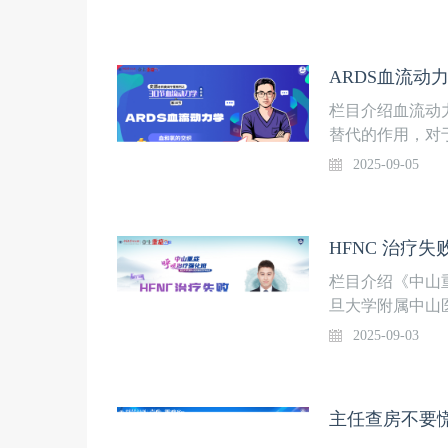
又富实战性的学
地。系列课程隔
入“重症”频道观
ARDS血流动
家邱实 副主任
杨斌 主治医师
栏目介绍血流动
导管相关性血流
替代的作用，对
染如何诊断？4
动力学知识显得
2025-09-05
使用及维护的要
课》后，为了进
特别邀请河南省
任医师，于202
HFNC 治疗
学基础课》。本
式，引领大家深
栏目介绍《中山
程每周四更新一
旦大学附属中山
注，与史源老师
精心策划、复旦
2025-09-03
氧的交织上线时
理、高级呼吸监
症医学科课程安
理技术四大模块
用，欢迎关注！5
主任查房不要
HFNC 治疗失