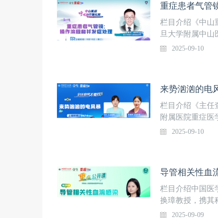
重症患者气管镜
栏目介绍《中山
旦大学附属中山
精心策划、复旦
2025-09-10
理、高级呼吸监
理技术四大模块
用，欢迎关注！5
来势汹汹的电风
症患者气管镜：
吉 主管呼吸治
栏目介绍《主任
附属医院重症医
选典型、曲折或
2025-09-10
提问逻辑，提炼
+不慌手册+护理
系统提升临床思
导管相关性血流
道，锁定时间，
女性，主诉：恶
栏目介绍中国医
理上线时间9月1
换璋教授，携其
学附属医院重症
取临床一线经典
2025-09-09