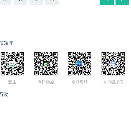
学科课程安排
信矩阵
壹生
今日肿瘤
今日循环
今日糖尿病
行动