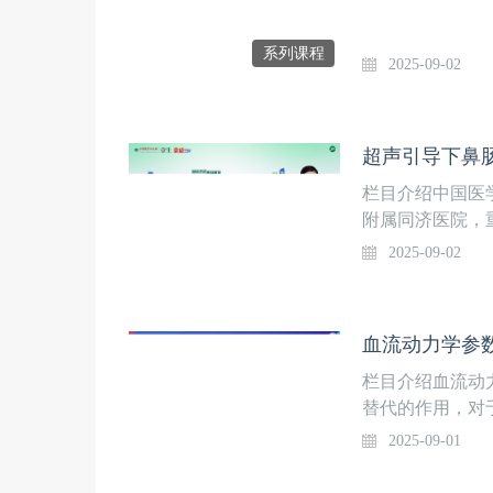
尔 呼吸治疗师
系列课程
2025-09-02
超声引导下鼻肠
栏目介绍中国医
附属同济医院，
护理系列课》，共
2025-09-02
用、维护、报警、
APP“重症”学
上线时间9月2
血流动力学参
属同济医院重症
栏目介绍血流动
替代的作用，对
动力学知识显得
2025-09-01
课》后，为了进
特别邀请河南省