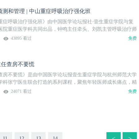
5年再度推出“史源老师麦田守望系列讲课”栏目之《30节血流动力
败预测和管理 | 中山重症呼吸治疗强化班
课程将从血流动力学的核心概念出发，通过生动有趣的讲解方
入探索血流动力学的奥秘，并真正掌握这一领域的实用知识。课
重症呼吸治疗强化班》由中国医学论坛报社·壹生重症学院与复
讲，为广大重症医学同道提供持续学习和提升的平台。欢迎关
医院重症医学科共同出品，钟鸣主任牵头、刘凯主管呼吸治疗师
一同在知识的麦田中守望成长。第29节血流动力学参数整合：参
中山ICU呼吸治疗团队授课，共25讲，涵盖呼吸支持精细化管
43895 看过
免费
乱上线时间9月1日（周一）授课专家史源 副主任医师 河南省人
测优化治疗、撤机管理和无创呼吸支持、支气管镜技术和气道管
科课程安排
，从技术支持到评估优化，从规范操作到并发症处理，临床实
月7日起，在壹生APP“重症”学科播出，每周三更新。第16节
 主任查房不要慌
预测和管理上线时间8月27日（周三）授课专家王缓 呼吸治疗师复
医院重症医学科课程安排
查房不要慌》是由中国医学论坛报壹生重症学院与杭州师范大学
学科张宁医生联合打造的系列课程，聚焦年轻医师成长痛点，精
令人印象深刻的查房病例，以临床视角还原查房场景，剖析主任
24071 看过
免费
诊疗思考路径，并同步融入护理专题内容。课程采用"病例分享
手册"三模块设计，每节20+分钟精炼输出，助力广大医护人员
维与实操能力。更新提示：隔周周三准时上线@壹生APP重症频
彩不容错过！第3节①病例分享：超多的积液患者 28岁 女性，
伴咳嗽、盗汗5天，加重1天。②护理手册：人工气道与气道湿化
日（周三）授课专家张宁 主治医师谢婵婵 主管护师杭州师范大学
<
>
11
12
13
14