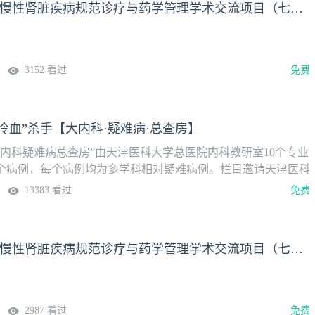
肾谋药略 —— 慢性肾脏疾病规范诊疗与药学管理学术交流项目（七十）
3152 看过
免费
“冷血”杀手【大内科·疑难病·总查房】
大内科疑难病总查房”由天津医科大学总医院内科教研室10个专业
个病例，每个病例均为多学科相对疑难病例。栏目邀请天津医科
专业的专家对病例进行分析，同时，还邀请相应专业的国内权威
13383 看过
免费
希望对全国内科各专业和相关专业的同道有所帮助，并弘扬天津
朱宪彝等老教授创建的优秀传统，开展多学科联合诊疗，拓宽青
野，培养具有扎实基本功的大内科医师。【直播时间】5月28日
肾谋药略 —— 慢性肾脏疾病规范诊疗与药学管理学术交流项目（七十一）
:30
2987 看过
免费