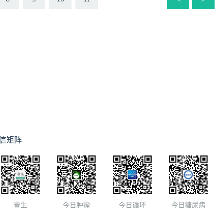
信矩阵
壹生
今日肿瘤
今日循环
今日糖尿病