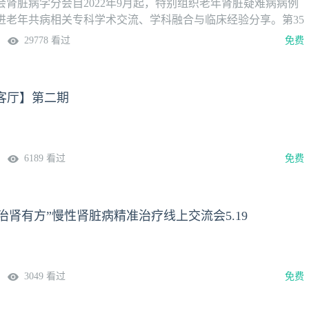
会肾脏病学分会自2022年9月起，特别组织老年肾脏疑难病病例
进老年共病相关专科学术交流、学科融合与临床经验分享。第35
26年5月26日晚7:00-8:30，贵州省人民医院肾内科查艳教授团
29778 看过
免费
，敬请期待！
会客厅】第二期
6189 看过
免费
L，治肾有方”慢性肾脏病精准治疗线上交流会5.19
3049 看过
免费