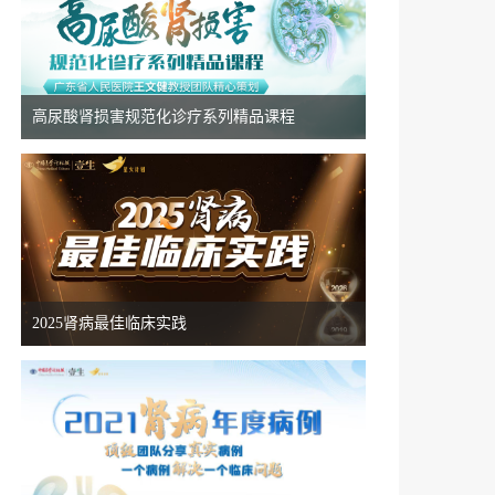
“始于APRIL，治肾有方”慢性肾脏病精准治疗线上交流会8.19
8月14日
18:50
高尿酸肾损害规范化诊疗系列精品课程
“始于APRIL，治肾有方”慢性肾脏病精准治疗线上交流会8.14
8月13日
18:50
星火计划·前沿瞭望--慢病综合管理系列会8.13
2025肾病最佳临床实践
8月08日
13:50
苏豫皖共话糖心肾（8.8）