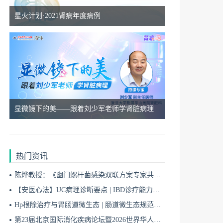
8月11日
18:50
星火计划·2021肾病年度病例
“始于APRIL，治肾有方”慢性肾脏病精准治疗线上交流会8.11（二）
8月07日
18:50
星火计划·前沿瞭望--慢病综合管理系列会8.7
显微镜下的美——跟着刘少军老师学肾脏病理
8月12日
18:50
热门资讯
星火计划·前沿瞭望--慢病综合管理系列会8.12
陈烨教授：《幽门螺杆菌感染双联方案专家共识（2026）》解读 | BIDDF2026
【安医心法】UC病理诊断要点 | IBD诊疗能力系统提升5
8月17日
Hp根除治疗与胃肠道微生态 | 肠道微生态规范化诊疗4
18:50
第23届北京国际消化疾病论坛暨2026世界华人消化医师年会盛大开幕