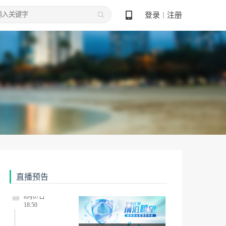
登录
注册
丨
星火计划·前沿瞭望--慢病综合管理系列会8.13
8月08日
13:50
苏豫皖共话糖心肾（8.8）
8月11日
18:50
“始于APRIL，治肾有方”慢性肾脏病精准治疗线上交流会8.11（二）
直播预告
8月07日
18:50
星火计划·前沿瞭望--慢病综合管理系列会8.7