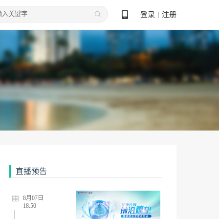
18:50
登录
注册
丨
星火计划·前沿瞭望--慢病综合管理系列会8.13
8月08日
13:50
苏豫皖共话糖心肾（8.8）
8月11日
18:50
“始于APRIL，治肾有方”慢性肾脏病精准治疗线上交流会8.11（二）
直播预告
8月07日
18:50