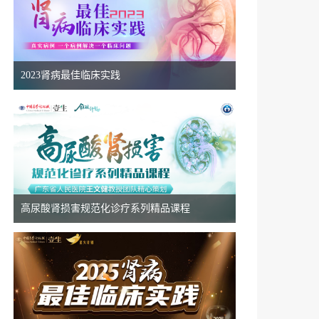
“始于APRIL，治肾有方”慢性肾脏病精准治疗线上交流会8.19
8月14日
18:50
2023肾病最佳临床实践
“始于APRIL，治肾有方”慢性肾脏病精准治疗线上交流会8.14
8月13日
18:50
星火计划·前沿瞭望--慢病综合管理系列会8.13
高尿酸肾损害规范化诊疗系列精品课程
8月08日
13:50
苏豫皖共话糖心肾（8.8）