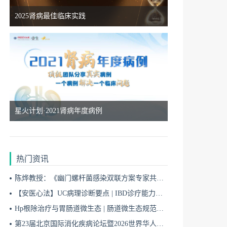
8月11日
2025肾病最佳临床实践
18:50
“始于APRIL，治肾有方”慢性肾脏病精准治疗线上交流会8.11（二）
8月07日
18:50
星火计划·2021肾病年度病例
星火计划·前沿瞭望--慢病综合管理系列会8.7
8月12日
18:50
热门资讯
陈烨教授：《幽门螺杆菌感染双联方案专家共识（2026）》解读 | BIDDF2026
星火计划·前沿瞭望--慢病综合管理系列会8.12
【安医心法】UC病理诊断要点 | IBD诊疗能力系统提升5
Hp根除治疗与胃肠道微生态 | 肠道微生态规范化诊疗4
8月17日
18:50
第23届北京国际消化疾病论坛暨2026世界华人消化医师年会盛大开幕