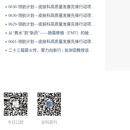
0630-领航计划—皮肤科高质量发展先锋行动项目第六季第65期
“始于APRIL，治肾有方”慢性肾脏病精准治疗线上交流会8.17
0630-领航计划—皮肤科高质量发展先锋行动项目第六季第64期
0629-领航计划—皮肤科高质量发展先锋行动项目第六季第63期
8月11日
从“粪水”到“新药”——肠菌移植（FMT）的破局与临床应用全景 | 肠道微生态规范化诊疗1
18:50
0601-领航计划—皮肤科高质量发展先锋行动项目第六季第42期
“始于APRIL，治肾有方”慢性肾脏病精准治疗线上交流会8.11（一）
二十三载薪火传，聚力向新行 | 张澍田教授谈中国消化医学的传承与突破
8月10日
19:00
星火计划·前沿瞭望--慢病综合管理系列会8.10
8月12日
18:50
今日口腔
全科周刊
“始于APRIL，治肾有方”慢性肾脏病精准治疗线上交流会8.12