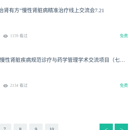
L，治肾有方”慢性肾脏病精准治疗线上交流会7.21
1159 看过
免费
肾谋药略 —— 慢性肾脏疾病规范诊疗与药学管理学术交流项目（七十三）
2134 看过
免费
<
>
7
8
9
10