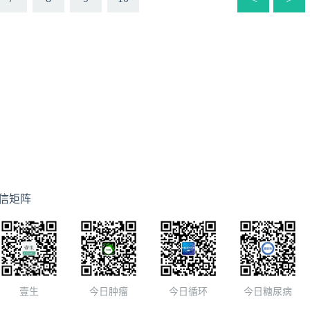
信矩阵
壹生
今日肿瘤
今日循环
今日糖尿病