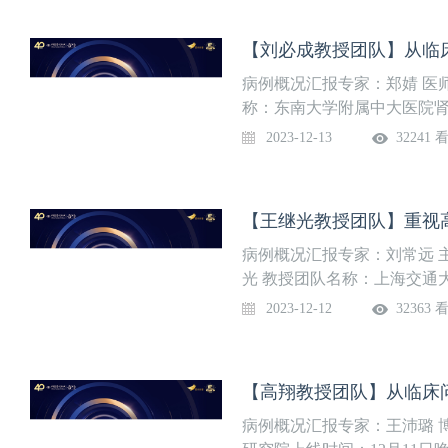
动还增设4场年度直播，4位
床研究的样本量估计及实例应
部副主任直播时间：2023年12月14
病例概况汇报专家：郑婧 医
称：东南大学附属中大医院肾
2023-12-13
32241 
病例概况汇报专家：刘常远 
光 教授团队名称：上海交通
12日晚8点团队介绍上海市
2023-12-12
32363 
容包括心血管疾病的临床试
等，建立了一支高水平的心
血管疾病临床试验与人群研
近5年课题组负责项目先后获
华夏医学科技奖等。组织开展20
病例概况汇报专家：王沛璐 
人口的血压测量，并已在上