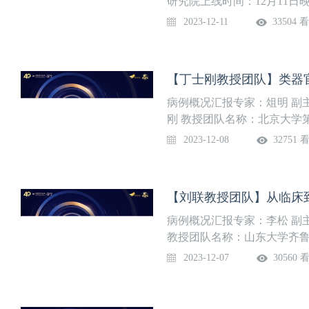
研究院上线时间：12月11
中心。截至2023年8月，课
养研究院，长期专注于营养
2023-12-11
33504 
教授、孙亮研究员、李亚琦
授为复旦大学营养研究院院
授（终身），营养流行病室主任
【丁士刚教授团队】类器
以第一作者/通讯作者发表论
病例概况汇报专家：俎明 副
刚 教授团队名称：北京大学
北京大学第三医院消化科是排
2023-12-08
32751 
杆菌感染与上胃肠疾病北京
教授团队主要研究方向为胃
杆菌致病机制，炎症性肠病
科学基金、北京市自然科学基
年发表SCI论著23篇，其中Q
病例概况汇报专家：李松 副
实用新型专利8项。
教授团队名称：山东大学齐鲁
东大学肿瘤内科：中国医院科
2023-12-07
30560 
强，山东省临床重点专科，目前
主任医师7人，副主任医师12
人，硕导6人，泰山青年学者