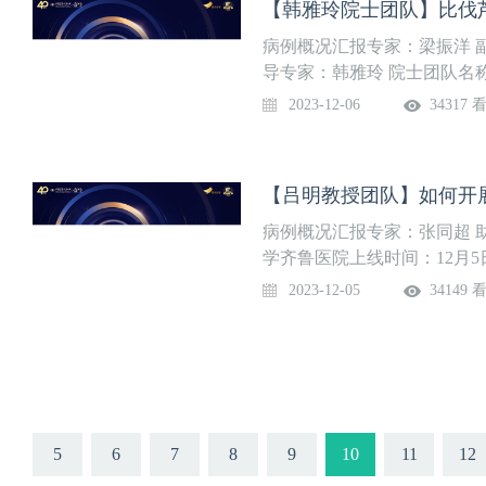
刘联教授研究团队：泰山青年
项，其中国自然基金6项，发表S
病例概况汇报专家：梁振洋 
以上文章2篇，5分以上10余
导专家：韩雅玲 院士团队名
报告临床研究与转化研究成
线时间：12月6日晚8点团
2023-12-06
34317 
测，胃癌的腹膜转移机制及干
重点实验室、全军和东北最
治全军重点实验室。连续多年
余例患者，以复杂危重心血
入治疗、心律失常导管消融
和成功率为国内军内领先。科
病例概况汇报专家：张同超 
一完成单位承担国家、军队等
学齐鲁医院上线时间：12月
表论文2100余篇，其中310
行病学研究团队由吕明教授（
2023-12-05
34149 
授权专利57项，完成1项成
浩、张同超、殷晓霖及18名
体、巾帼文明岗等荣誉。荣立
医学等专业背景人员组成，
学与生物信息学分析的经验
期从事大型自然人群建设和肿
著关联（环境暴露组学）→多
析环境暴露、遗传因素及二
5
6
7
8
9
10
11
12
上消化道肿瘤发病的影响。团