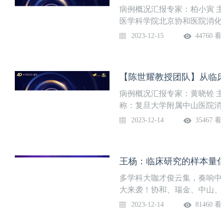
病例概况汇报专家：柏小寅 
医学科学院北京协和医院消化科
院消化内科杨红教授团队：高
2023-12-15
44760 
制、4+4学制6人，研究生
世界队列和多组学等领域的临
子200多分，被引用700余
题。
病例概况汇报专家：黄晓铨 
称：复旦大学附属中山医院消化
学附属中山医院消化内科陈
2023-12-14
35467 
年食管胃静脉曲张诊疗病人超
超2000例；关注内皮细胞
通讯作者身份发表SCI论文6
王杨：临床研究的样本量
据与探索；专利：实用新型专
多学科大咖才俊云集，奏响中
大来袭！协和、瑞金、中山、
分享年度最优秀的临床科研
2023-12-14
81460 
析，展现中国科研力量，并