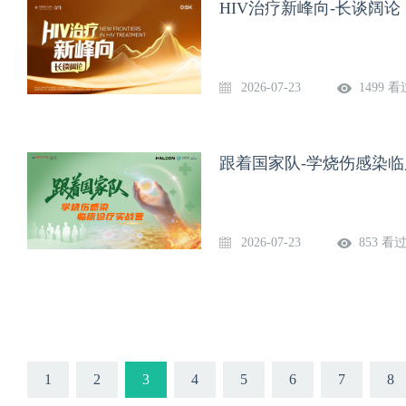
HIV治疗新峰向-长谈阔论（
2026-07-23
1499 看
跟着国家队-学烧伤感染临床
2026-07-23
853 看
1
2
3
4
5
6
7
8