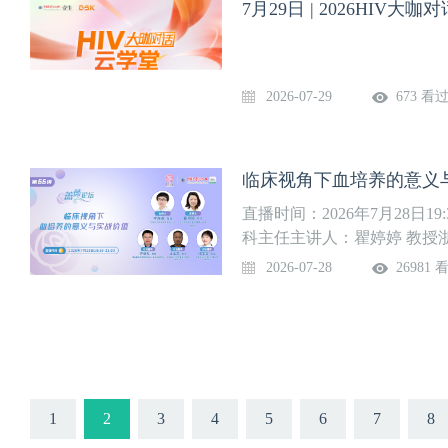
7月29日 | 2026HIV
2026-07-29
673 看
临床视角下血培养的意义
直播时间：2026年7月28日1
科主任主讲人：瞿婷婷 教授
教授烟台毓璜顶医院检验中心
2026-07-28
26981 
医院检验科储雯雯 教授安徽
1
2
3
4
5
6
7
8