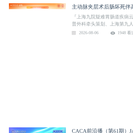
诊学院”，关注后免费获得上
『上海九院疑难胃肠道疾病
普外科牵头策划、上海第九
栏，聚焦疑难胃肠道疾病的诊
2026-08-06
1948 看
有代表性的疑难病例，解读
学术活动与全国同道们交流
死伴高胆红素血症病例分享【
讲】谢天 主治医师（上海交
柏强 主任医师（丽水市人民
附属第九人民医院），姚丹华
院）