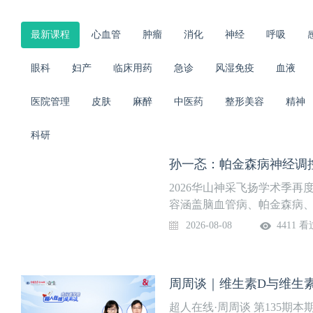
最新课程
心血管
肿瘤
消化
神经
呼吸
眼科
妇产
临床用药
急诊
风湿免疫
血液
医院管理
皮肤
麻醉
中医药
整形美容
精神
科研
孙一忞：帕金森病神经调
2026华山神采飞扬学术季
容涵盖脑血管病、帕金森病
山神内的特色诊疗经验。4月
2026-08-08
4411 看
待！ 本期讲题： 帕金森病神
复旦大学附属华山医院神经内科 
排：
周周谈｜维生素D与维生
超人在线·周周谈 第135期