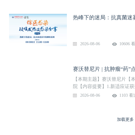
交流，不见不散！
2026-08-06
10606 
赛沃替尼片 | 抗肿瘤“药”
【本期主题】赛沃替尼片【本
院【内容提要】1.新适应证获批
制5.数据：抑制效力（IC₅₀
2026-08-06
1103 看
的建议：平衡疗效与安全9.
险策略11.药品基本信息12
药学课程，点击下方训练营立
加载更多
理训练营