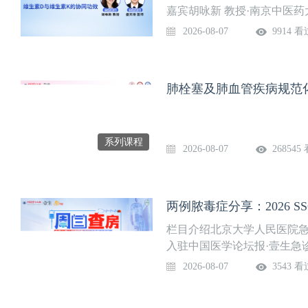
嘉宾胡咏新 教授·南京中医
医师·南京中医药大学附属中
2026-08-07
9914 看
肺栓塞及肺血管疾病规范
系列课程
2026-08-07
268545
两例脓毒症分享：2026 
栏目介绍北京大学人民医院急
入驻中国医学论坛报·壹生急
部免费开放，供临床同道交流
2026-08-07
3543 看
道。课程信息讲题：两例脓毒症
生讨论专家：曹宝平等上线时