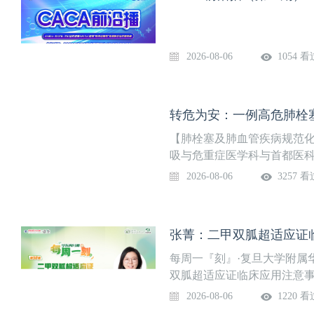
2026-08-06
1054 看
【肺栓塞及肺血管疾病规范
吸与危重症医学科与首都医科
题讲课+线上讨论”的模式，
2026-08-06
3257 看
点、难点问题进行深度剖析。
邀请广大同道相聚云端，交
保驾护航！【本期主题】本次
张菁：二甲双胍超适应证
女性，因“伤致左下肢肿痛1
危/E级急性肺栓塞。在多学
每周一『刻』·复旦大学附属
疗，患者最终转危为安。但
双胍超适应证临床应用注意事
白降低、脂肪酶及淀粉酶升
2026-08-06
1220 看
威专家及多学科团队共同开展