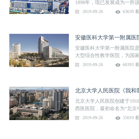
大学附属中山医院、广州医
各基础医学，病理科就是树
1898年，现已发展成为一
广州医科大学附属肿瘤医院
学，变成各个病变的特点，
甲等综合性医院，目前由中
2019-09-26
63639 
北省人民医院、河南省肿瘤
树叶，同时也从树叶吸收营养，
医院由总院(院本部)、南区
健计划生育服务中心、南方
医学科学院阜外医院高血压病
徽省肿瘤医院）、感染病院
通大学医学院附属仁济医院
就是说普查绝不仅仅是为了
设老年医学康复中心和北城医
安徽医科大学第一附属医
武汉大学人民医院、西安交
问了，吴院长查出来怎么办
成面积68.65万平方米，总在
中山大学孙逸仙纪念医院、中
来就得治，所以说我们的任务还
床位2200张，开放床位545
安徽医科大学第一附属医院
丽70年，奋斗新时代，向献
“我们那时候早上出门诊下来
425.8万人次，出院22.51
大型综合性教学医院，为国
建设的每一位医者致敬！
我和胡亚美那时才二十多岁
心协同医疗战略网”，迄今已
基地。创办于1926年，为
2019-09-26
60393 
给“消化”掉。” 林善锬 83
管颍上县、长丰县人民医院
医院百强榜，综合实力稳居
人现象，我觉得水电解质酸
务中心建立社区医疗共同体
（水电解质平衡）蛮配我的
北京大学人民医院《我和
学，对我来说很配的，因为
法治疗，我们要想办法给他们治
北京大学人民医院创建于19
性心肌梗死，而叫冠状动脉
西医医院，最初命名为“北京
划等号。我们是在国内第一
长。 经过一个世纪的发展现
2019-09-26
55019 
在。” 朱元珏 86岁 北京
三级甲等医院，是国家卫生
CT，现在又有高分辨CT，
第二临床医学院。
一个很大的手术，现在可以