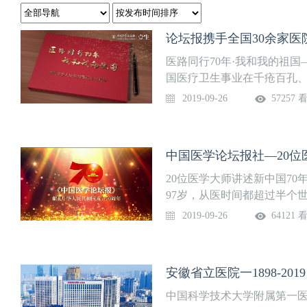
论坛报携手全国30余家医
医路同行70年·我和我的祖国
国医疗卫生事业在千疮百孔、
有、从弱到强，取得巨大成
2019-09-26
57257 
视与持续关注，更离不开几
结、奉献、敬业、创新的精神
1949年，是新中国同龄人
中国医学论坛报社—20位
波澜壮阔的伟大实践中，他们
国”，8位新中国同龄人倾情
20位医学大师讲述新中国70
锋教授北京大学人民医院心血
97岁，从医时间都超过半个
肿瘤学专家 袁凤兰教授复旦
到强起来的70年历程,他们
2019-09-26
64121 
总医院呼吸与危重症医学科 
不已,高山仰止，景行行止！
首都医科大学附属北京儿童医
数十载芳华告诉我们如何为人、
魏奉才教授 《中国医学论坛
士49年到现在70年了，以
安徽省立医院一1898-20
安徽医科大学第一附属医院
务,更好地为人民服务,给他们
医院、北京妇产医院、北京
掉这个责任！ 王泰龄 91岁
中国科学技术大学附属第一