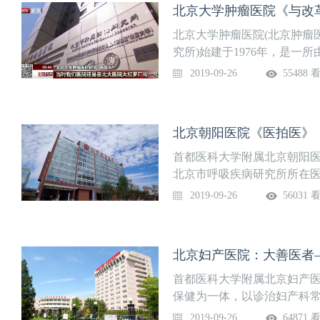
以这么做那么查，对疾病的认识
北京大学肿瘤医院《与改
学专家 “原来图书馆不开门
北京大学肿瘤医院(北京肿瘤
见杂志上讲混合性结缔组织
究所)始建于1976年，是
建立）有天时——改革开放
科医院。北京大学肿瘤医院设
2019-09-26
55488 
馆也方便，人和就是有张乃峥教
室,开放床位776张。全年门诊
属第二医院结直肠癌领域专家
例。医院职工近2400人，在编
了的，25万人当中做出来40
京大学肿瘤医院现有工程院院
后来这篇文章也发表了，我
北京朝阳医院《医拍医》
来先后有3人获国家自然科学
的。回过来想想看是真的不容
特殊津贴。现有教授39名、副
首都医科大学附属北京朝阳医
85岁 中国医学科学院阜外医
师 62名。
北京市呼吸疾病研究所所在
经过我们的共同努力，推广
体的三级甲等医院，北京市医
2019-09-26
56031 
可以说每一年拯救了成千上万
年不只1万例肺栓塞，过去的病死
国工程院院士 “我从“健康中国2
三个版本我都是参与者。根
北京妇产医院：大善医者
2030的所有健康指标一定会实
首都医科大学附属北京妇产
海市胸科医院肺癌专家 “我
保健为一体，以诊治妇产科
持看十几个小时左右的书，我了
甲等妇产专科医院。医院创建
岁 西苑医院中西医结合内科
2019-09-26
64871 