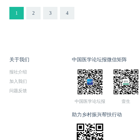
李舜伟 81岁 北京协和医院
也就来了。太多地依靠这些
1
2
3
4
法，像这种基本功一定要学
没有必要，就直接CT、核磁
86岁 军事医学科学院药理
以为医，才不近仙者，你的
单说就是，要有菩萨心肠，要
关于我们
中国医学论坛报微信矩阵
报社介绍
加入我们
问题反馈
中国医学论坛报
壹生
助力乡村振兴帮扶行动