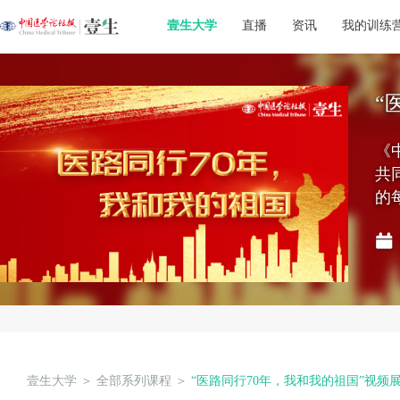
壹生大学
直播
资讯
我的训练
“
《
共
的
壹生大学
＞
全部系列课程
＞
“医路同行70年，我和我的祖国”视频