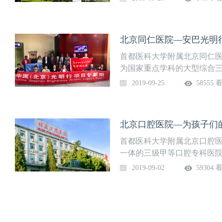
稚为北京妇产医院首任院长。
不行的。光继承的话，能开
瘤科、计划生育科、新生儿
中医的宣传都是养生，没有
科、检验科、围产保健管理科
传统经验发展，二是中西医
北京同仁医院—安巴光明
疗、医技、保健科室，目前年门
路要相互补充。” 于中麟 8
新生儿14000余名，保证
首都医科大学附属北京同仁医
于癌症，除了阻断它的发病
育高峰来临，为妇产科住院
为国家重点学科的大型综合
发现、早期治疗，就能多救活一
现有职工3600余人。医院
颌面外科专家“以一个病为全
2019-09-25
58555 
耳鼻咽喉科研究所、北京市糖
生包括我在内的口腔医生非
展格局，成为集医疗、教学
多工作没有落后。” 孙燕 8
体。眼科、耳鼻咽喉科为国家
是同情人的技术，她的目的
北京口腔医院—为孩子们
点专科，中医眼科学为国家
与人打交道，就不适合做医生。
医生挂着听诊器是一个标志
首都医科大学附属北京口腔医
器了，我还是强调说我们的
一体的三级甲等口腔专科医
骤。现在的诊断方法手段都
天坛公园西南侧，王府井部
2019-09-02
59304 
是要非常强调这一点。” 管忠
美，设施齐全。70余年的发
是教授也好，或者是一个学
严谨的科学态度，追求精湛
苦、挽救病人的生命。所以
的困扰，营造舒适和谐的就
救死扶伤、挽救病人生命的这
称号。