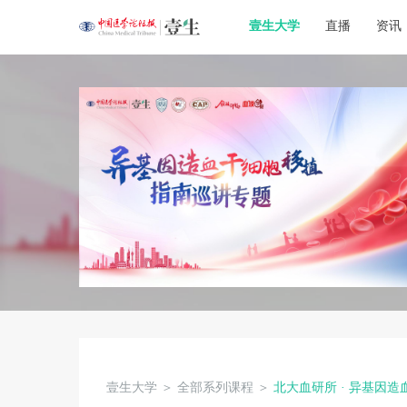
壹生大学
直播
资讯
壹生大学
＞
全部系列课程
＞
北大血研所 · 异基因