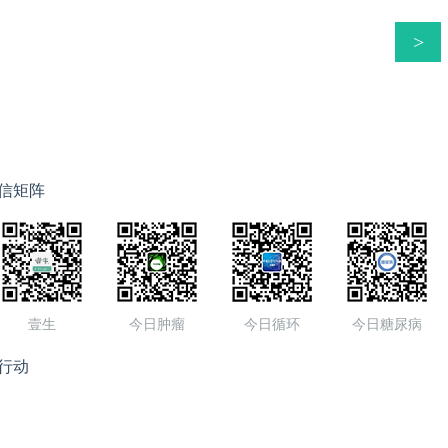
>
信矩阵
壹生
今日肿瘤
今日循环
今日糖尿病
行动