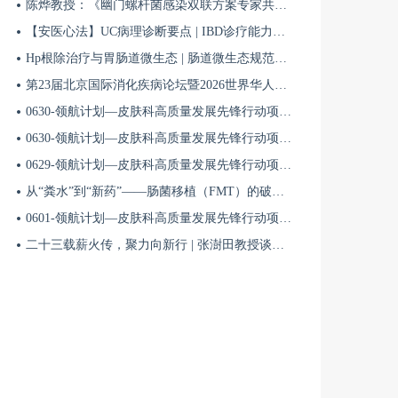
陈烨教授：《幽门螺杆菌感染双联方案专家共识（2026）》解读 | BIDDF2026
【安医心法】UC病理诊断要点 | IBD诊疗能力系统提升5
Hp根除治疗与胃肠道微生态 | 肠道微生态规范化诊疗4
第23届北京国际消化疾病论坛暨2026世界华人消化医师年会盛大开幕
0630-领航计划—皮肤科高质量发展先锋行动项目第六季第65期
0630-领航计划—皮肤科高质量发展先锋行动项目第六季第64期
0629-领航计划—皮肤科高质量发展先锋行动项目第六季第63期
从“粪水”到“新药”——肠菌移植（FMT）的破局与临床应用全景 | 肠道微生态规范化诊疗1
0601-领航计划—皮肤科高质量发展先锋行动项目第六季第42期
二十三载薪火传，聚力向新行 | 张澍田教授谈中国消化医学的传承与突破