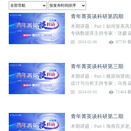
青年菁英谈科研第四期
本期讲题：Part 1 如何发表
专病数据库主持专家：张媛 
授课专家：熊俊杰 副教授四
2024-02-06
87739 
附属华山医院血液科直播时间：202
青年菁英谈科研第三期
本期讲题：Part 1 糖尿病肾
设计与分析主持专家：马燕 
家：李珅 副研究员大连理工
2024-02-01
71464 
国医学科学院北京协和医院神经科直
青年菁英谈科研第二期
本期讲题：Part 1 海南百岁