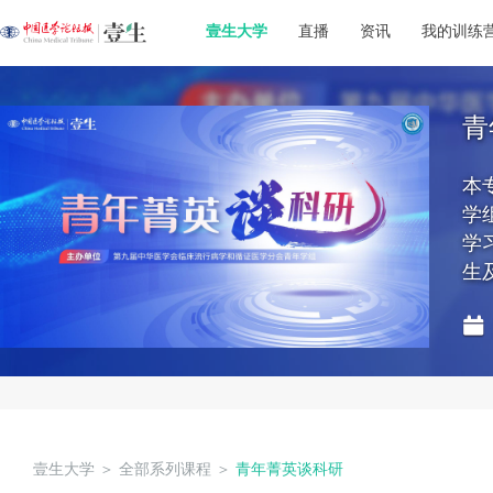
壹生大学
直播
资讯
我的训练
青
本
学
学
生
壹生大学
＞
全部系列课程
＞
青年菁英谈科研