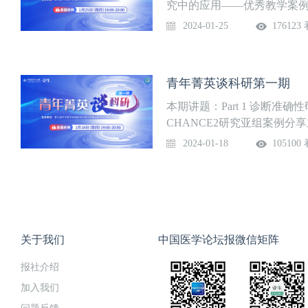
究中的应用——优秀教学案例
临床流行病学研究中心授课专
2024-01-25
176123
任医师 山东大学齐鲁医院临床流行
20:00
青年菁英谈科研第一期
本期讲题：Part 1 诊断准确
CHANCE2研究亚组案例
和医院神经科授课专家：张丽
2024-01-18
105100
科 王安心 副教授国家神经系
年1月18日 19:00-20:00
关于我们
中国医学论坛报微信矩阵
报社介绍
加入我们