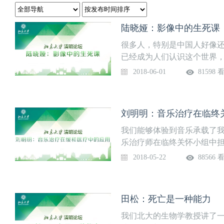
陆晓娅：影像中的生死课
很多人，特别是中国人好像
已经成为人们认识这个世界
影它既有感性部分，它可以
2018-06-01
81598 
杂、模糊、多元、不确定，
在用死亡做我的课程的时候
是说这个电影里我到底要让
刘明明：音乐治疗在临终
在死亡中真的太多太多了。
在电影中死亡也担任了不同
我们能够体验到音乐承载了
件来推动整个情节的发展，
乐治疗师在临终关怀小组中
化，或者是制造了一些不同的
需求，有身体方面的，有内
2018-05-22
88566 
虽然可能有人认为有死后世
上体验到的，音乐是浸透到
界。但是在现实生活中大家都
灵的若干个方面都可以实现
就会想结束之后是什么，有
的方式实现人生的追忆，回
田松：死亡是一种能力
常有想象力的展开，包括201
一些在内心里未表达的心里
的电影，它本身把死亡做成
我们北大的生物学教授讲了