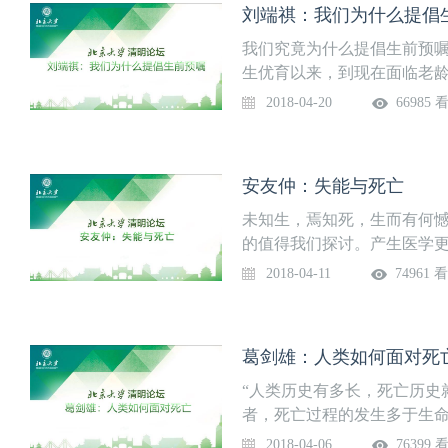
刘端祺：我们为什么提倡
在非常非常意外的情况下，
天我们要向死而生，转而去
下，如果你已经填写过了，
今天我们要祛除生理主义、
我们究竟为什么提倡生前预
的支持你，实现你本人的愿
要讲技术，我要讲科学，同
生优育以来，到现在面临老
者，或者是患者，我们建议每
观。有灵性、无宗教，这里
议，在人口政策方面，不能
2018-04-20
66985 
望一个尽量的，无痛苦有尊
良的。对于濒死的病人，我
问题，通过掌上的五个愿望
怀，在实践中表现出作为人
畏生命，让整个社会拥抱自
安友仲：失能与死亡
节。我们在推广过程中发现
度，尽管讲的是死亡，我们
未知生，焉知死，生而有何
好。大家都要直视死亡，父
的值得我们探讨。产生医学
加珍惜和家人陪伴的时间。
的抗击打能力和反应，所以
2018-04-11
74961 
实来得快，但是不要忘了多
为什么转行为重症医师的原
生死死，是在一个有机体中
葛剑雄：人类如何面对死
对于自然客观世界的存在而
不如死其实是因为生的质量
“人类历史有多长，死亡历史
的亲戚朋友好活好死，要生
者，死亡过程的发生多于生
时候少痛苦、有尊严，所以
开始，或由物质向精神的转
2018-04-06
76399 