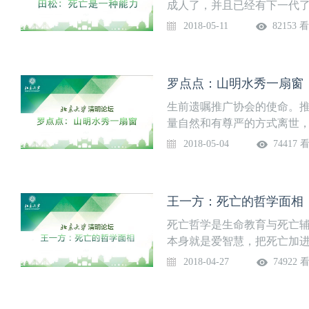
死亡是一种意象，这种意象
成人了，并且已经有下一代
生命当中去活出自己。
功能已经完成了，你就可以
2018-05-11
82153 
事本身是贪婪的。死亡不是
过程，是人生的一个部分，我
人到老年辞世顺乎自然规律
罗点点：山明水秀一扇窗
的，死者个人知道他要死亡
技术手段不让他死，一定要把
生前遗嘱推广协会的使命。
观”，重建死亡文化。最核心
量自然和有尊严的方式离世
受死亡，心甘情愿的，我作
预嘱。我们提供一个选择，
2018-05-04
74417 
愿的让我去死，这才是对死
让夕阳艳丽，让晚霞灿烂，
告，让我印象最深的是“寿终
持，我们欢迎您的加入，我
几个字，这是传统文化中好
我们是生前预嘱推广协会。
王一方：死亡的哲学面相
不是安乐死。我们建议的只
救，不进行给病人带来病痛
死亡哲学是生命教育与死亡
临。我们可以非常欣慰地告
本身就是爱智慧，把死亡加
行一份生前遗嘱，不违反中
扩展死亡认知、叩问人生母
2018-04-27
74922 
个愿望，不是他人愿望，而
义。我们做死亡教育面临着
知道意外和死亡哪一个先来
学给我们的生死学赋予两个
的人可不仅仅是老人，或者
太恐惧了，所以忘了，我们