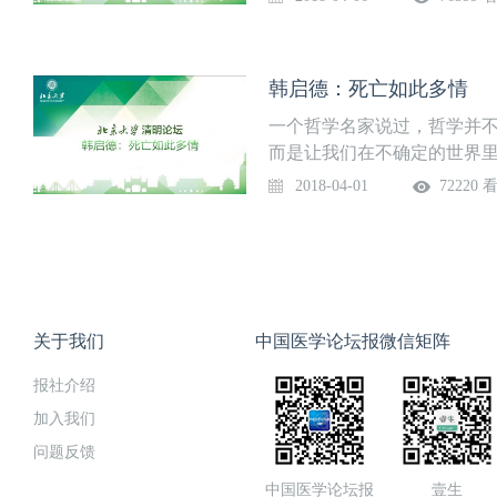
过程中有一个灰色地带，也
托于该人体的精神的消失。
照顾，最后的那一部分谁来
逃脱的。我们怎么来面对它
在整个过程中都得到他相应
才真正明白我们应该怎么活
韩启德：死亡如此多情
死。
一个哲学名家说过，哲学并
而是让我们在不确定的世界
我们可以借哲学把死亡处理
2018-04-01
72220 
好哲学。第一，死亡这个问
实，人总是要死的，你喜欢
死。第二，死亡同时又很复
不能解决，但是我们还是要
们探索死亡的本质也在路上
简单又复杂，每个人都必然
关于我们
中国医学论坛报微信矩阵
人可以由个人的观点，个人
报社介绍
这样你会比较正确的对待死亡
经常在想死的问题，想得多了，听
加入我们
时候，我有遗嘱，不要让我
问题反馈
的…
中国医学论坛报
壹生