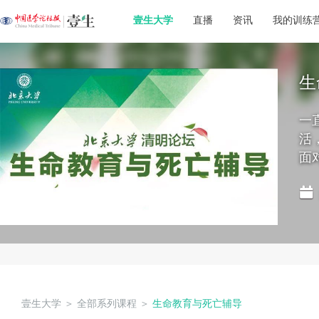
壹生大学
直播
资讯
我的训练
生
一
活
面
壹生大学
＞
全部系列课程
＞
生命教育与死亡辅导