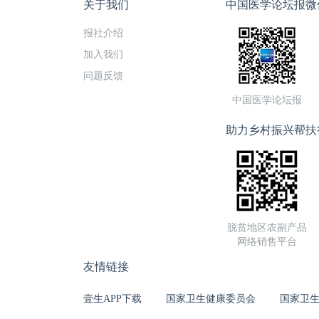
有现金500元
关于我们
中国医学论坛报微
物丢失，家属要
报社介绍
患者衣物，但事
是要求医院将剪
加入我们
服，损害了其财
问题反馈
为属于紧急避险
中国医学论坛报
边，并未注意其
作垃圾扔掉了。
助力乡村振兴帮扶
先由医护人员清
弃。可见院方在
者的这部分损失
脱贫地区农副产品
网络销售平台
友情链接
壹生APP下载
国家卫生健康委员会
国家卫