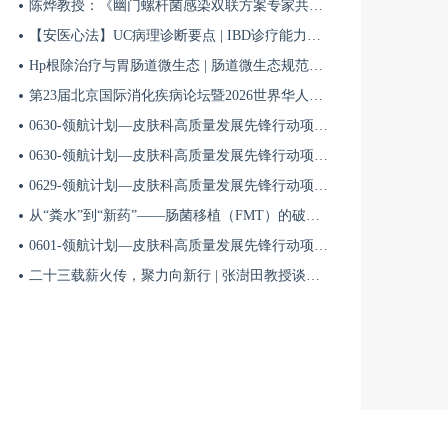
陈烨教授：《幽门螺杆菌感染双联方案专家共识（2026）》解读 | BIDDF2026
【安医心法】UC病理诊断要点 | IBD诊疗能力系统提升5
Hp根除治疗与胃肠道微生态 | 肠道微生态规范化诊疗4
第23届北京国际消化疾病论坛暨2026世界华人消化医师年会盛大开幕
0630-领航计划—皮肤科高质量发展先锋行动项目第六季第65期
0630-领航计划—皮肤科高质量发展先锋行动项目第六季第64期
0629-领航计划—皮肤科高质量发展先锋行动项目第六季第63期
从“粪水”到“新药”——肠菌移植（FMT）的破局与临床应用全景 | 肠道微生态规范化诊疗1
0601-领航计划—皮肤科高质量发展先锋行动项目第六季第42期
二十三载薪火传，聚力向新行 | 张澍田教授谈中国消化医学的传承与突破