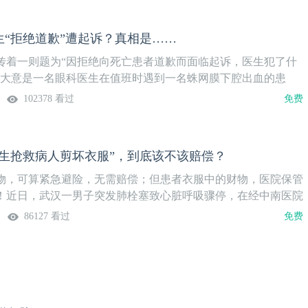
生“拒绝道歉”遭起诉？真相是……
传着一则题为“因拒绝向死亡患者道歉而面临起诉，医生犯了什
，大意是一名眼科医生在值班时遇到一名蛛网膜下腔出血的患
系了相关科室进行会诊，并将患者安置在病床上休息。同时告知
102378 看过
免费
否则有可能威胁生命。后患者不幸去世，患者家属认为其是被医
并要求医生道歉。此举遭到了医生的拒绝，患者家属因此向法院提
，这名眼科医生到底有没有做错呢？本期时事热评栏目，《中国
医生抢救病人剪坏衣服”，到底该不该赔偿？
壹生大学邀请了广东省医学会医事法学分会、法治广东研究中心
与大家一同从“知情同意”角度入手，谈一谈这场看似“奇葩”的案
物，可算紧急避险，无需赔偿；但患者衣服中的财物，医院保管
法理……
！近日，武汉一男子突发肺栓塞致心脏呼吸骤停，在经中南医院
救后，终于转危为安。可是事后患者的父亲找到院方，称医生抢
86127 看过
免费
衣裤，导致其裤兜里的500元现金、身份证等物品遗失，并向其
赔偿金。消息一出，网友纷纷斥责患者家属恩将仇报、利欲熏心。人
抢救病人，为了赢得抢救时间，不得已剪掉病人的衣服是常规手
家属却还要索赔，实在太没良心了。然而，大多数网友却并不清
这条新闻其实是标题党，真实的情况是，患者身上的衣服兜里装