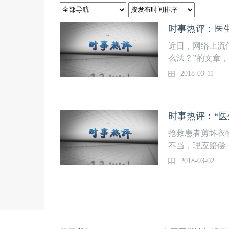
时事热评：医
近日，网络上流
么法？”的文章
者，医生紧急联
2018-03-11
患者不要乱动，
生“吓死的”，
起诉讼……那么
时事热评：“
医学论坛报》·
主任宋儒亮教授
抢救患者剪坏衣
例中，蕴含着的
不当，理应赔偿
急救医生全力抢
2018-03-02
救儿子时剪掉了
索要1000元
家医护人员好心
段。病人活了，
楚事情的真相。