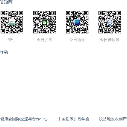
，银行卡，身份证等物件。医院将衣物丢弃导致这些随身携带的钱
信矩阵
求赔偿。但媒体的报道给人感觉是患者的家属在追责医院剪坏了
后的采访表明，患者对剪坏衣物进行抢救是完全理解的，他们只
坏的衣物归还给他们，因为里面有其他物品。尽管剪坏患者衣
产权。然而却使得患者更大的生命权得以保护，所以医生的该行
，并无过错。但如果在抢救过程中，只是把剪坏的衣服丢在一
壹生
今日肿瘤
今日循环
今日糖尿病
中是否有财物；抢救结束后，也没有把衣服归还给家属，而是当
那么，这样的做法就需要赔偿了。因为根据医院制度，衣服必须
行动
理，将衣服内夹带的财物拿出来交给家属，才能将破损衣物丢
保管衣物时存在一定的过错，未尽到安全保障义务，理应赔偿患
。
生健康委国际交流与合作中心
中国临床肿瘤学会
脱贫地区农副产