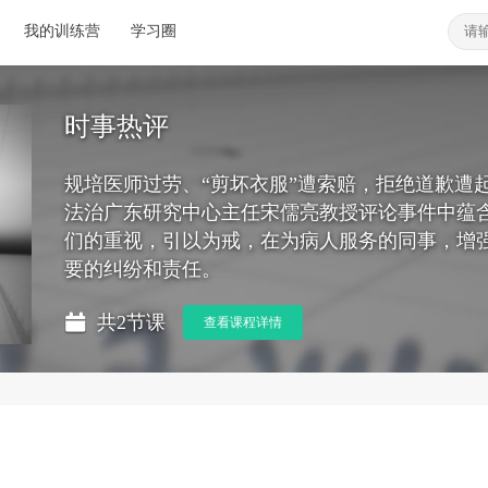
我的训练营
学习圈
时事热评
规培医师过劳、“剪坏衣服”遭索赔，拒绝道歉遭
法治广东研究中心主任宋儒亮教授评论事件中蕴
们的重视，引以为戒，在为病人服务的同事，增
要的纠纷和责任。
共2节课
查看课程详情