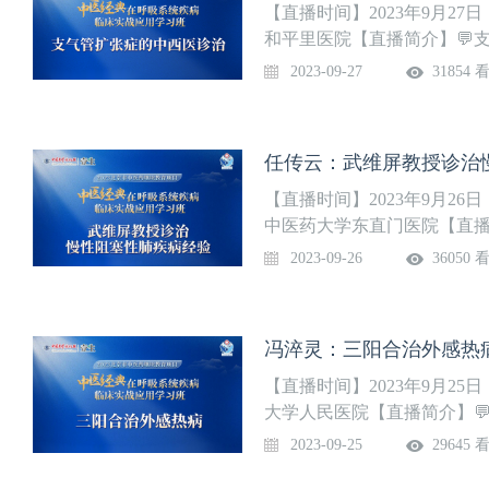
【直播时间】2023年9月27日
和平里医院【直播简介】💬
因素及机制💬支气管扩张症
2023-09-27
31854 
管扩张症中医学诊治
任传云：武维屏教授诊治
【直播时间】2023年9月26日
中医药大学东直门医院【直播简
诊断和评估3.预防和维持治疗4
2023-09-26
36050 
1.病名与原则2.病因病机3.辨
冯淬灵：三阳合治外感热
【直播时间】2023年9月25日
大学人民医院【直播简介】
晰驱除邪热💬探求经典，结
2023-09-25
29645 