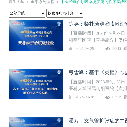
壹生大学
＞
全部系列课程
＞
中医经典在呼吸系统疾病的临床实战
陈英：柴朴汤辨治咳嗽经
【直播时间】2023年9月29日
和平里医院【直播简介】💬临床
2023-09-29
80606 
弓雪峰：基于《灵枢》“
【直播时间】2023年9月28日
医科大学附属朝阳医院【直播简
维模型💬探讨肺系疾病诊治
2023-09-28
65915 
潘芳：支气管扩张症的中