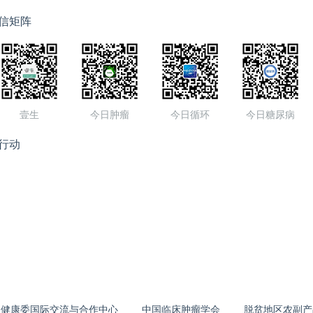
信矩阵
壹生
今日肿瘤
今日循环
今日糖尿病
行动
生健康委国际交流与合作中心
中国临床肿瘤学会
脱贫地区农副产