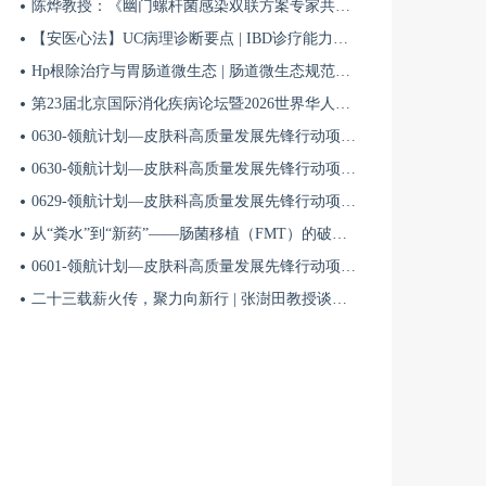
陈烨教授：《幽门螺杆菌感染双联方案专家共识（2026）》解读 | BIDDF2026
【安医心法】UC病理诊断要点 | IBD诊疗能力系统提升5
Hp根除治疗与胃肠道微生态 | 肠道微生态规范化诊疗4
第23届北京国际消化疾病论坛暨2026世界华人消化医师年会盛大开幕
0630-领航计划—皮肤科高质量发展先锋行动项目第六季第65期
0630-领航计划—皮肤科高质量发展先锋行动项目第六季第64期
0629-领航计划—皮肤科高质量发展先锋行动项目第六季第63期
从“粪水”到“新药”——肠菌移植（FMT）的破局与临床应用全景 | 肠道微生态规范化诊疗1
0601-领航计划—皮肤科高质量发展先锋行动项目第六季第42期
二十三载薪火传，聚力向新行 | 张澍田教授谈中国消化医学的传承与突破