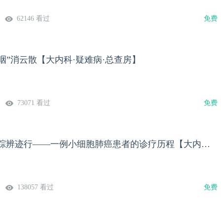
62146 看过
免费
“咽”消云散【大内科·疑难病·总查房】
73071 看过
免费
少见不多怪 寻踪辨迹行——一例小细胞肺癌患者的诊疗历程【大内科·疑难病·总查房】
138057 看过
免费