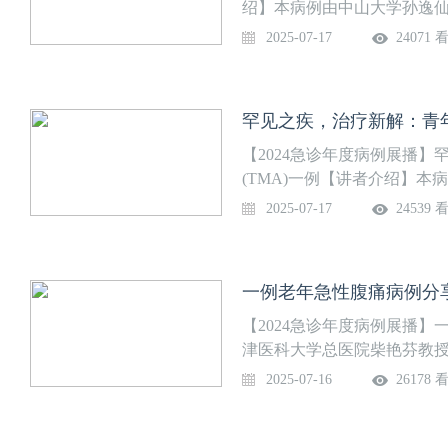
绍】本病例由中山大学孙逸
住院医师 专家点评：杨正飞 
2025-07-17
24071 
罕见之疾，治疗新解：青年
【2024急诊年度病例展播
(TMA)一例【讲者介绍】
病例汇报：曹灵杰 住院医师 
2025-07-17
24539 
一例老年急性腹痛病例分
【2024急诊年度病例展播
津医科大学总医院柴艳芬教授
燕 副主任医师
2025-07-16
26178 