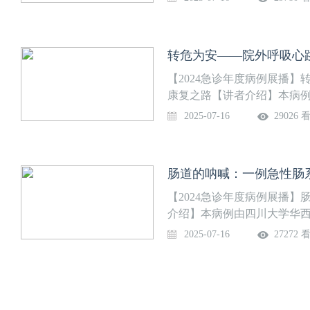
转危为安——院外呼吸心
【2024急诊年度病例展播
康复之路【讲者介绍】本病
团队提供病例汇报：孙一彤 
2025-07-16
29026 
肠道的呐喊：一例急性肠
【2024急诊年度病例展播
介绍】本病例由四川大学华西
专家点评：余海放 主任医师
2025-07-16
27272 