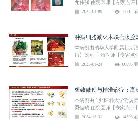
尤伟强 住院医师【专家点评
管的瘘的诊疗
2025-04-09
11711 
肿瘤细胞减灭术联合腹腔
本病例由清华大学附属北京
报】刘刚 主治医师【专家点
例，了解腹膜癌的诊断治疗流
2025-01-24
66895 
作
极致微创与精准诊疗：高难度
本病例由广州医科大学附属
梁恒瑞 住院医师【专家点评
皮样癌的规范化诊断流程与
2024-12-31
14396 
应对难点了解无管（Tubel