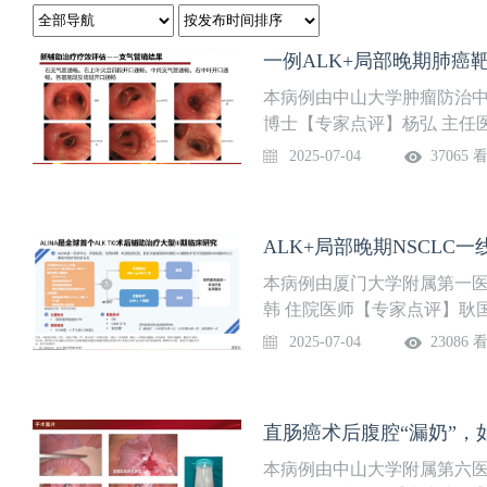
一例ALK+局部晚期肺癌
本病例由中山大学肿瘤防治
博士【专家点评】杨弘 主任
的选择2.局部晚期肺癌患者
2025-07-04
37065 
ALK+局部晚期NSCLC
本病例由厦门大学附属第一
韩 住院医师【专家点评】耿国
非小细胞肺癌的临床诊疗
2025-07-04
23086 
直肠癌术后腹腔“漏奶”，
本病例由中山大学附属第六