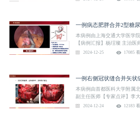
略了解小儿腹主动脉瘤治疗
一例病态肥胖合并2型糖
本病例由上海交通大学医学
【病例汇报】杨珵璨 主治医
态肥胖人群的常见合并症熟
2024-12-25
17085 
下胃旁路术（LRYGB）
一例右侧冠状缝合并矢状
本病例由首都医科大学附属
副主任医师【专家点评】李大
具体操作掌握术后管理要点
2024-12-24
12183 