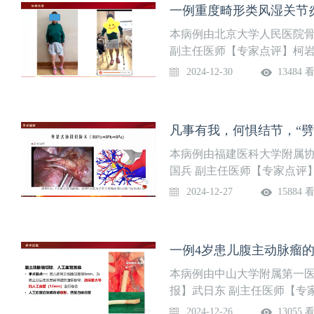
一例重度畸形类风湿关节
本病例由北京大学人民医院
副主任医师【专家点评】柯岩
手术期用药管理分享重度畸
2024-12-30
13484 
本病例由福建医科大学附属
国兵 副主任医师【专家点评
点】通过三维重建技术建立
2024-12-27
15884 
置及与周围动脉静脉、支气
证足够切缘
一例4岁患儿腹主动脉瘤
本病例由中山大学附属第一
报】武日东 副主任医师【专
动脉瘤的术前评估要点与围
2024-12-26
13055 