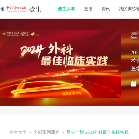
壹生大学
直播
资讯
我的训练
星
2
术
医
壹生大学
＞
全部系列课程
＞
星火计划·2024外科最佳临床实践