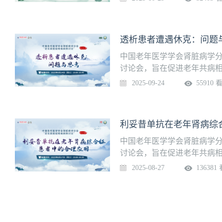
科姚丽教授团队带来病例分
中国老年医学学会肾脏病学分
讨论会，旨在促进老年共病相
期病例讨论将于2025年9月24
2025-09-24
55910 
内科陈丽萌教授团队带来病
中国老年医学学会肾脏病学分
讨论会，旨在促进老年共病
27期病例讨论将于2025年8月
2025-08-27
136381
学中心赵佳慧主任团队带来