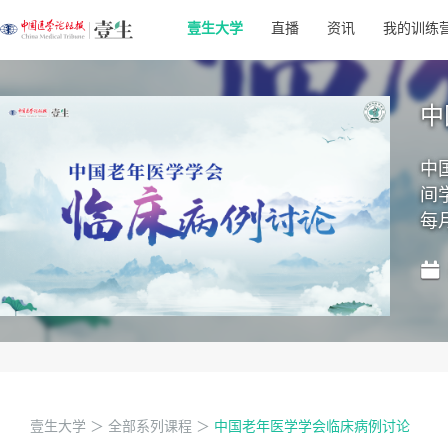
壹生大学
直播
资讯
我的训练
中
中
间
每
壹生大学
＞
全部系列课程
＞
中国老年医学学会临床病例讨论