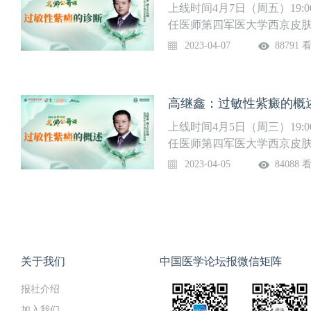
一等奖，学科还特别重视基
上线时间4月7日（周五）19:
地培训了上千名专科医生。
任医师第四军医大学西京皮
科学基金重点和重大国际合作
西京皮肤医院，是国家重点
2023-04-07
88791 
重要课题。拥有良好的学术
代人的不懈努力，学科已经
同努力，把皮肤科学事业推
界拥有重要地位，为服务患
厚的临床技术力量，建有皮
高继鑫：过敏性紫癜的概
中医皮肤病、血管瘤等专业
一等奖，学科还特别重视基
上线时间4月5日（周三）19:
地培训了上千名专科医生。
任医师第四军医大学西京皮
科学基金重点和重大国际合作
西京皮肤医院，是国家重点
2023-04-05
84088 
重要课题。拥有良好的学术
代人的不懈努力，学科已经
同努力，把皮肤科学事业推
界拥有重要地位，为服务患
厚的临床技术力量，建有皮
中医皮肤病、血管瘤等专业
一等奖，学科还特别重视基
地培训了上千名专科医生。
关于我们
中国医学论坛报微信矩阵
科学基金重点和重大国际合作
报社介绍
重要课题。拥有良好的学术
同努力，把皮肤科学事业推
加入我们