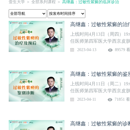
壹生大学
＞
全部系列课程
＞
高继鑫：过敏性紫癜的临床诊治
高继鑫：过敏性紫癜的治
上线时间4月13日（周四）19
任医师第四军医大学西京皮
西京皮肤医院，是国家重点
2023-04-13
89579 
代人的不懈努力，学科已经
界拥有重要地位，为服务患
厚的临床技术力量，建有皮
高继鑫：过敏性紫癜的鉴
中医皮肤病、血管瘤等专业
一等奖，学科还特别重视基
上线时间4月11日（周二）19
地培训了上千名专科医生。
任医师第四军医大学西京皮
科学基金重点和重大国际合作
西京皮肤医院，是国家重点
2023-04-11
71851 
重要课题。拥有良好的学术
代人的不懈努力，学科已经
同努力，把皮肤科学事业推
界拥有重要地位，为服务患
厚的临床技术力量，建有皮
高继鑫：过敏性紫癜的诊
中医皮肤病、血管瘤等专业