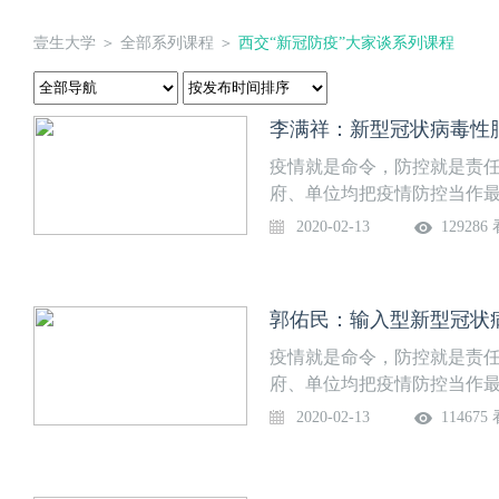
壹生大学
＞
全部系列课程
＞
西交“新冠防疫”大家谈系列课程
李满祥：新型冠状病毒性
疫情就是命令，防控就是责
府、单位均把疫情防控当作
任，西安交通大学医学部全力
2020-02-13
129286
冠病毒感染防控大家谈》系
全方位专业解读新冠防治知
虹副校长和吕毅校长助理向全
郭佑民：输入型新型冠状
势，全面梳理、深刻剖析目
点做好对医疗工作者及普通民
疫情就是命令，防控就是责
制高质量新冠病毒防控系列
府、单位均把疫情防控当作
动、面向全校征集新冠防治
任，西安交通大学医学部全力
2020-02-13
114675
40个讲座题目，内容涉及病
冠病毒感染防控大家谈》系
应对、心理干预等方面，同
全方位专业解读新冠防治知
谈》。医学部精准外科与再
虹副校长和吕毅校长助理向全