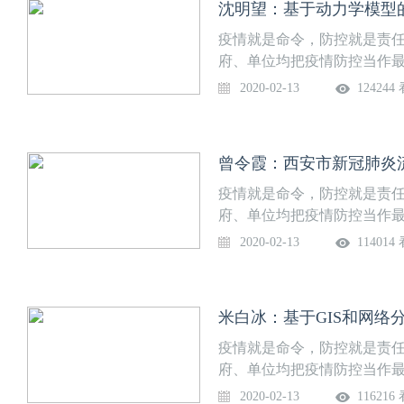
沈明望：基于动力学模型
动承担讲座录制工作。在短短
势，全面梳理、深刻剖析目
录制、视频剪辑的全部工作
点做好对医疗工作者及普通民
疫情就是命令，防控就是责
通宵准备、凌晨录制。遗憾
制高质量新冠病毒防控系列
府、单位均把疫情防控当作
学医学部《新冠病毒感染防
动、面向全校征集新冠防治
任，西安交通大学医学部全力
2020-02-13
124244
者及普通民众，仅用4天5夜
40个讲座题目，内容涉及病
冠病毒感染防控大家谈》系
【课程目录】1. 吕毅：新
应对、心理干预等方面，同
全方位专业解读新冠防治知
2. 薛武军：新冠肺炎疫情时
谈》。医学部精准外科与再
虹副校长和吕毅校长助理向全
曾令霞：西安市新冠肺炎
毒感染疫情时期更年期妇女居家
动承担讲座录制工作。在短短
势，全面梳理、深刻剖析目
MERS、SARI）的异同5.
录制、视频剪辑的全部工作
点做好对医疗工作者及普通民
疫情就是命令，防控就是责
播关键风险点的早期识别6. 
通宵准备、凌晨录制。遗憾
制高质量新冠病毒防控系列
府、单位均把疫情防控当作
霞：西安市新冠肺炎流行特征
学医学部《新冠病毒感染防
动、面向全校征集新冠防治
任，西安交通大学医学部全力
2020-02-13
114014
病毒性肺炎流行趋势预测9.
者及普通民众，仅用4天5夜
40个讲座题目，内容涉及病
冠病毒感染防控大家谈》系
10. 李满祥：新型冠状病毒
【课程目录】1. 吕毅：新
应对、心理干预等方面，同
全方位专业解读新冠防治知
检测对策12. 傅强：新型冠状
2. 薛武军：新冠肺炎疫情时
谈》。医学部精准外科与再
虹副校长和吕毅校长助理向全
13. 郭建新：影像技术应对
毒感染疫情时期更年期妇女居家
动承担讲座录制工作。在短短
势，全面梳理、深刻剖析目
情期间急性心梗诊治流程和路径
MERS、SARI）的异同5.
录制、视频剪辑的全部工作
点做好对医疗工作者及普通民
疫情就是命令，防控就是责
病毒的研究现状16. 杨拴盈：
播关键风险点的早期识别6. 
通宵准备、凌晨录制。遗憾
制高质量新冠病毒防控系列
府、单位均把疫情防控当作
姓如何从容面对新型冠状病毒感
霞：西安市新冠肺炎流行特征
学医学部《新冠病毒感染防
动、面向全校征集新冠防治
任，西安交通大学医学部全力
2020-02-13
116216
医护患新型冠状病毒感染防控