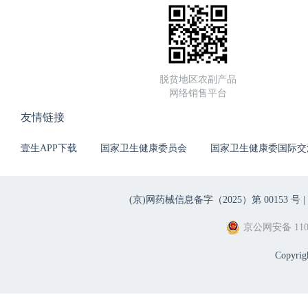
霞：西安市新冠肺炎流行特征
情防控期间，医学生人文教
肠外科医师面临挑战及对策28
医护患新型冠状病毒感染防控
病毒性肺炎流行趋势预测9.
桂芹：妊娠期与产褥期新型冠
制20. 姚煜：新型冠状病毒
10. 李满祥：新型冠状病毒
儿童病例的诊治建议或产时和
燕：针对不同人群，做好膳食
检测对策12. 傅强：新型冠状
疫情时期如何进行心理干预及调
病毒感染的肺炎医院内的预防
13. 郭建新：影像技术应对
型冠状病毒与个人防护34. 
脱贫地区农副产品
的血糖管理与防护24. 殷燕
情期间急性心梗诊治流程和路径
网络销售平台
新型冠状病毒肺炎疫情期的人
战与对策25. 李生斌：新冠
病毒的研究现状16. 杨拴盈：
医学教学模式、内容体系的应
染患者的急救插管与麻醉管理
姓如何从容面对新型冠状病毒感
友情链接
情防控期间，医学生人文教
肠外科医师面临挑战及对策28
医护患新型冠状病毒感染防控
桂芹：妊娠期与产褥期新型冠
壹生APP下载
国家卫生健康委员会
制20. 姚煜：新型冠状病毒
国家卫生健康委国际交
儿童病例的诊治建议或产时和
燕：针对不同人群，做好膳食
疫情时期如何进行心理干预及调
病毒感染的肺炎医院内的预防
型冠状病毒与个人防护34. 
的血糖管理与防护24. 殷燕
(京)网药械信息备字（2025）第 00153 号 |
新型冠状病毒肺炎疫情期的人
战与对策25. 李生斌：新冠
京公网安备 1101
医学教学模式、内容体系的应
染患者的急救插管与麻醉管理
情防控期间，医学生人文教
肠外科医师面临挑战及对策28
Copyri
桂芹：妊娠期与产褥期新型冠
儿童病例的诊治建议或产时和
疫情时期如何进行心理干预及调