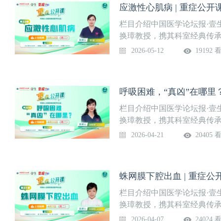
应激性心肌病 | 重症公开
李志峰 副主任医师河南省人
副主任医师邱实 副主任医师
栏目介绍中国医学论坛报·壹
及诊断依据是什么？2、如何
换璋教授，携其科室经典传承
毒有哪些病理生理改变？4、
取临床一线经典病例，深度
2026-05-12
19192 
中毒的原则是什么？6、糖尿
又富实战性的学习体验，助
毒如何纠正血钾的异常？8、
地。系列课程隔周周二准时上
——如何正确测量血糖10、
入“重症”频道观看。第33讲
呼吸困难，“真凶”在哪里？
敏 主任医师河南省人民医院
师王海波 副主任医师王欣静
栏目介绍中国医学论坛报·壹
2、应激性心肌病诊断标准3
换璋教授，携其科室经典传承
取临床一线经典病例，深度
2026-04-21
20405 
又富实战性的学习体验，助
地。系列课程隔周周二准时上
入“重症”频道观看。第32讲
蛛网膜下腔出血 | 重症公
二）授课专家邵换璋 主任医
任医师黄晓佩 副主任医师张
栏目介绍中国医学论坛报·壹
的定义2、呼吸困难的病理生
换璋教授，携其科室经典传承
哪些？4、呼吸困难的分类有
取临床一线经典病例，深度
2026-04-07
24024 