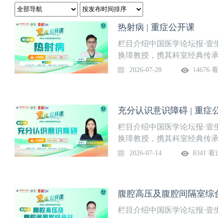
热射病 | 重症公开课
栏目介绍中国医学论坛报·壹
换璋教授，携其科室经典传承
取临床一线经典病例，深度
2026-07-28
14676 
又富实战性的学习体验，助
地。系列课程隔周周二准时上
入“重症”频道观看。第38讲
充分认识意识障碍 | 重症
主任医师河南省人民医院重症
明月 主治医师夏明 副主任
栏目介绍中国医学论坛报·壹
制3、如何快速降温？4、护
换璋教授，携其科室经典传承
取临床一线经典病例，深度
2026-07-14
8341 看
又富实战性的学习体验，助
地。系列课程隔周周二准时上
入“重症”频道观看。第37讲
腹腔高压及腹腔间隔室综合
家张雪艳 副主任医师河南省
源 主治医师王开武 主治医师
栏目介绍中国医学论坛报·壹