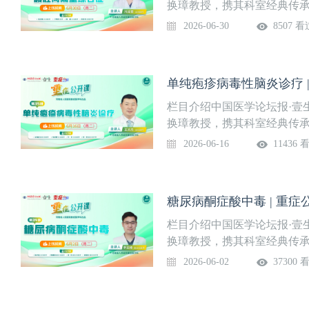
识障碍的病理生理机制有哪些
换璋教授，携其科室经典传承
取临床一线经典病例，深度
2026-06-30
8507 看
又富实战性的学习体验，助
地。系列课程隔周周二准时上
入“重症”频道观看。第36讲
单纯疱疹病毒性脑炎诊疗 
二）授课专家冯凌霄 主治医
医师丁明月 医师杨斌 主治医
栏目介绍中国医学论坛报·壹
（IAH）/腹腔间室综合征（
换璋教授，携其科室经典传承
ACS的内科治疗策略4、AC
取临床一线经典病例，深度
2026-06-16
11436 
又富实战性的学习体验，助
地。系列课程隔周周二准时上
入“重症”频道观看。第35讲
糖尿病酮症酸中毒 | 重症
授课专家王文杰 主任医师河
师冯凌霄 主治医师叶岭 主治
栏目介绍中国医学论坛报·壹
性脑炎主要病理特征2、2型
换璋教授，携其科室经典传承
疹病毒性脑炎如何治疗？4、
取临床一线经典病例，深度
2026-06-02
37300 
又富实战性的学习体验，助
地。系列课程隔周周二准时上
入“重症”频道观看。第34讲