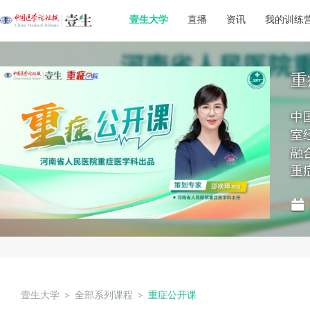
壹生大学
直播
资讯
我的训练
重
中
室
融
重
壹生大学
＞
全部系列课程
＞
重症公开课