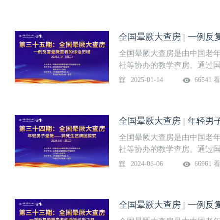
内外指南、专家共识及循证
晕厥诊治水平。《中国医学
讲题：全国晕厥大查房 | 反复
全国晕厥大查房 | 一例
查房专家团：
全国晕厥大查房是由中国老
社等协办的教学查房。通过
见的晕厥病例进行讨论，并
2025-01-14
66541 
内外指南、专家共识及循证
晕厥诊治水平。《中国医学
讲题：全国晕厥大查房 |一例
全国晕厥大查房 | 年轻
（周二）查房专家团：
全国晕厥大查房是由中国老
社等协办的教学查房。通过
见的晕厥病例进行讨论，并
2024-08-06
66961 
内外指南、专家共识及循证
晕厥诊治水平。《中国医学
讲题：全国晕厥大查房 | 年
全国晕厥大查房 | 一例
8月6日（周二）查房专家团