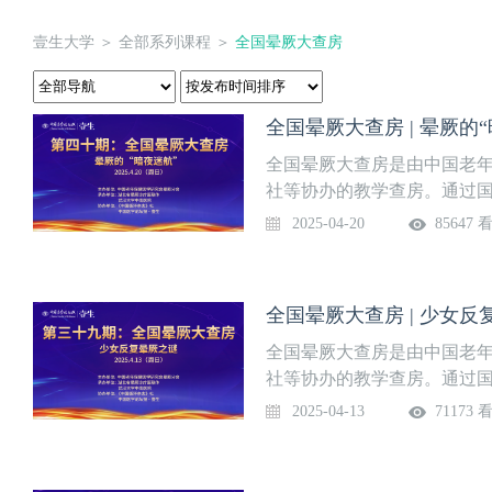
壹生大学
＞
全部系列课程
＞
全国晕厥大查房
全国晕厥大查房 | 晕厥的
全国晕厥大查房是由中国老
社等协办的教学查房。通过
见的晕厥病例进行讨论，并
2025-04-20
85647 
内外指南、专家共识及循证
晕厥诊治水平。《中国医学
讲题：全国晕厥大查房 | 晕厥
全国晕厥大查房 | 少女反
查房专家团：
全国晕厥大查房是由中国老
社等协办的教学查房。通过
见的晕厥病例进行讨论，并
2025-04-13
71173 
内外指南、专家共识及循证
晕厥诊治水平。《中国医学
讲题：全国晕厥大查房 | 少女