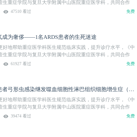
壹生重症学院与复旦大学附属中山医院重症医学科，共同合作
查房》栏目，将复旦大学附属中山医院重症医学科的科室培训精
47510 看过
免费
上学习的方式，传递给更多不能亲临现场的医生。系列课隔周周
重症学院更新，欢迎关注。本期讲题肝移植术后侵袭性真菌感染
治医师 复旦大学附属中山医院重症医学科上线时间7月16日（周
成为奢侈——1名ARDS患者的生死迷途
微信搜索“壹生重症学院”，关注后免费获得上课提醒，精彩内容
更好地帮助重症医学科医生规范临床实践，提升诊疗水平，《中
壹生重症学院与复旦大学附属中山医院重症医学科，共同合作
查房》栏目，将复旦大学附属中山医院重症医学科的科室培训精
61927 看过
免费
上学习的方式，传递给更多不能亲临现场的医生。系列课隔周周
重症学院更新，欢迎关注。本期讲题当氧气成为奢侈——1名
生死迷途授课专家顾准咏 主治医师复旦大学附属中山医院重症医学
宫钰：肝移植患者弓形虫感染继发噬血细胞性淋巴组织细胞增生症（HLH）
8日（周二）温馨提示：微信搜索“壹生重症学院”，关注后免费
精彩内容不错过。
更好地帮助重症医学科医生规范临床实践，提升诊疗水平，《中
壹生重症学院与复旦大学附属中山医院重症医学科，共同合作
查房》栏目，将复旦大学附属中山医院重症医学科的科室培训精
39474 看过
免费
上学习的方式，传递给更多不能亲临现场的医生。系列课隔周周
重症学院更新，欢迎关注。本期讲题肝移植患者弓形虫感染继发噬
织细胞增生症（HLH）授课专家宫钰 主治医师 复旦大学附属中