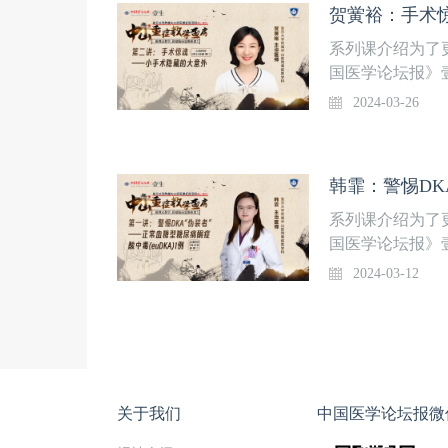
贺黉裕：手术
山医院肝脏外科
学院”，关注后
系列课介绍为了
国医学论坛报》
《中山重症教学
2024-03-26
品内容，通过线
二在壹生APP
意外授课专家贺黉
日（周二）温馨
彩内容不错过。
系列课介绍为了
国医学论坛报》
《中山重症教学
2024-03-12
品内容，通过线
二在壹生APP重
糖型糖尿病酮症酸
院外科监护室上线
关注后免费获得
关于我们
中国医学论坛报微