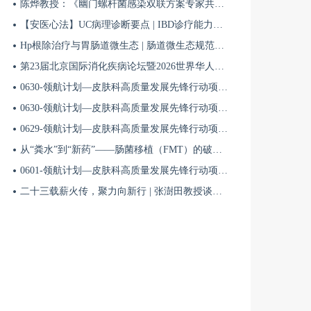
陈烨教授：《幽门螺杆菌感染双联方案专家共识（2026）》解读 | BIDDF2026
【安医心法】UC病理诊断要点 | IBD诊疗能力系统提升5
Hp根除治疗与胃肠道微生态 | 肠道微生态规范化诊疗4
第23届北京国际消化疾病论坛暨2026世界华人消化医师年会盛大开幕
0630-领航计划—皮肤科高质量发展先锋行动项目第六季第65期
0630-领航计划—皮肤科高质量发展先锋行动项目第六季第64期
0629-领航计划—皮肤科高质量发展先锋行动项目第六季第63期
从“粪水”到“新药”——肠菌移植（FMT）的破局与临床应用全景 | 肠道微生态规范化诊疗1
0601-领航计划—皮肤科高质量发展先锋行动项目第六季第42期
二十三载薪火传，聚力向新行 | 张澍田教授谈中国消化医学的传承与突破