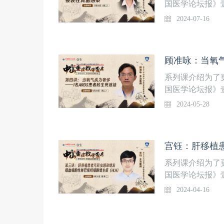
国医学论坛报》
《中山重症教学
2024-07-16
品内容，通过线
二在壹生APP
授课专家王颖 主
顾准咏：当氧气
二）温馨提示：
不错过。
系列课介绍为了
国医学论坛报》
《中山重症教学
2024-05-28
品内容，通过线
二在壹生APP
ARDS患者的
科上线时间5月2
获得上课提醒，
系列课介绍为了
国医学论坛报》
《中山重症教学
2024-04-16
品内容，通过线
二在壹生APP
血细胞性淋巴组