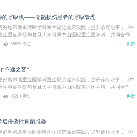
掉的呼吸机——脊髓损伤患者的呼吸管理
更好地帮助重症医学科医生规范临床实践，提升诊疗水平，《中
壹生重症学院与复旦大学附属中山医院重症医学科，共同合作
查房》栏目，将复旦大学附属中山医院重症医学科的科室培训精
59936 看过
免费
上学习的方式，传递给更多不能亲临现场的医生。系列课隔周周
重症学院更新，欢迎关注。本期讲题脱不掉的呼吸机——脊髓损伤
内容预告古稀之年逢厄运，脊髓折断命悬丝。余生或与机为伴，
“不速之客”
。授课专家钱易婍 博士复旦大学附属中山医院重症医学科上线
周二）温馨提示：微信搜索“壹生重症学院”，关注后免费获得上
更好地帮助重症医学科医生规范临床实践，提升诊疗水平，《中
容不错过。
壹生重症学院与复旦大学附属中山医院重症医学科，共同合作
查房》栏目，将复旦大学附属中山医院重症医学科的科室培训精
45201 看过
免费
上学习的方式，传递给更多不能亲临现场的医生。系列课隔周周
重症学院更新，欢迎关注。本期讲题心脏上的“不速之客”内容预告
战、发热、菌血症、心律失常，原因竟然是……授课专家冷斐
术后侵袭性真菌感染
大学附属中山医院重症医学科上线时间7月30日（周二）温馨提
壹生重症学院”，关注后免费获得上课提醒，精彩内容不错过。
更好地帮助重症医学科医生规范临床实践，提升诊疗水平，《中