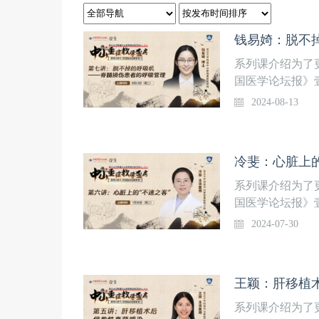
钱易婍：脱不
系列课介绍为了
国医学论坛报》
《中山重症教学
2024-08-13
品内容，通过线
二在壹生APP
患者的呼吸管理
冷斐：心脏上的
岁月无声待日曦
时间8月13日（
系列课介绍为了
课提醒，精彩内
国医学论坛报》
《中山重症教学
2024-07-30
品内容，通过线
二在壹生APP
患者术后出现寒
王颖：肝移植
主治医师 复旦
示：微信搜索“
系列课介绍为了