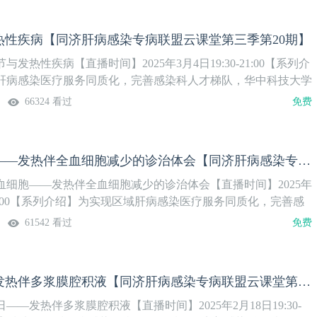
热性疾病【同济肝病感染专病联盟云课堂第三季第20期】
发热性疾病【直播时间】2025年3月4日19:30-21:00【系列介
肝病感染医疗服务同质化，完善感染科人才梯队，华中科技大学
同济医院感染科牵头成立的病毒性肝炎临床医学研究中心，组建
66324 看过
免费
染专科联盟，依托国家重大公共卫生事件医学中心和“人畜共患
全国重点实验室，打造“同肝共济·话感染”系列直播。第3季精
注！
消失的血细胞——发热伴全血细胞减少的诊治体会【同济肝病感染专病联盟云课堂第三季第19期】
血细胞——发热伴全血细胞减少的诊治体会【直播时间】2025年
0-21:00【系列介绍】为实现区域肝病感染医疗服务同质化，完善感
华中科技大学同济医学院附属同济医院感染科牵头成立的病毒性
61542 看过
免费
究中心，组建疑难危重肝病感染专科联盟，依托国家重大公共卫
和“人畜共患传染病重症诊治”全国重点实验室，打造“同肝共济·
播。第3季精彩上线，欢迎关注！
拨云见日——发热伴多浆膜腔积液【同济肝病感染专病联盟云课堂第三季第18期】
——发热伴多浆膜腔积液【直播时间】2025年2月18日19:30-