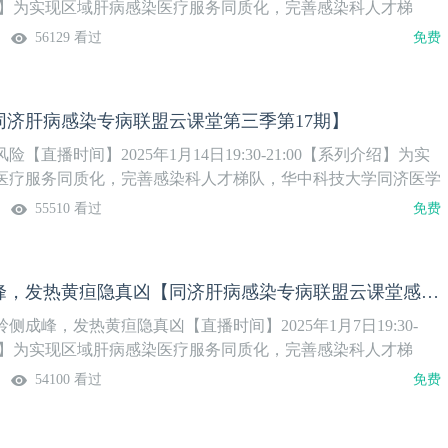
介绍】为实现区域肝病感染医疗服务同质化，完善感染科人才梯
学同济医学院附属同济医院感染科牵头成立的病毒性肝炎临床医
56129 看过
免费
建疑难危重肝病感染专科联盟，依托国家重大公共卫生事件医学
传染病重症诊治”全国重点实验室，打造“同肝共济·话感染”系
精彩上线，欢迎关注！
同济肝病感染专病联盟云课堂第三季第17期】
【直播时间】2025年1月14日19:30-21:00【系列介绍】为实
医疗服务同质化，完善感染科人才梯队，华中科技大学同济医学
感染科牵头成立的病毒性肝炎临床医学研究中心，组建疑难危重
55510 看过
免费
盟，依托国家重大公共卫生事件医学中心和“人畜共患传染病重
实验室，打造“同肝共济·话感染”系列直播。第3季精彩上线，
横看成岭侧成峰，发热黄疸隐真凶【同济肝病感染专病联盟云课堂感染季第16期】
侧成峰，发热黄疸隐真凶【直播时间】2025年1月7日19:30-
介绍】为实现区域肝病感染医疗服务同质化，完善感染科人才梯
学同济医学院附属同济医院感染科牵头成立的病毒性肝炎临床医
54100 看过
免费
建疑难危重肝病感染专科联盟，依托国家重大公共卫生事件医学
传染病重症诊治”全国重点实验室，打造“同肝共济·话感染”系
精彩上线，欢迎关注！