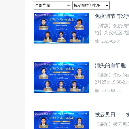
免疫调节与发
【讲题】免疫调节与
绍】为实现区域
同济医学院附属
2025-03-04
疑难危重肝病感
传染病重症诊治”
彩上线，欢迎关
【讲题】消失的
2月25日19:3
染科人才梯队，
2025-02-25
肝炎临床医学研
生事件医学中心
话感染”系列直
【讲题】拨云见日