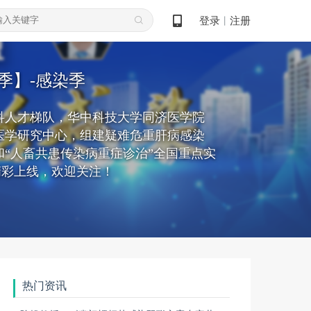
登录
注册
丨
季】-感染季
科人才梯队，华中科技大学同济医学院
医学研究中心，组建疑难危重肝病感染
“人畜共患传染病重症诊治”全国重点实
精彩上线，欢迎关注！
热门资讯