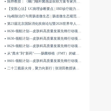
陈烨教授：《幽门螺杆菌感染双联方案专家共识（2026）》解读 | BIDDF2026
【安医心法】UC病理诊断要点 | IBD诊疗能力系统提升5
Hp根除治疗与胃肠道微生态 | 肠道微生态规范化诊疗4
第23届北京国际消化疾病论坛暨2026世界华人消化医师年会盛大开幕
0630-领航计划—皮肤科高质量发展先锋行动项目第六季第65期
0630-领航计划—皮肤科高质量发展先锋行动项目第六季第64期
0629-领航计划—皮肤科高质量发展先锋行动项目第六季第63期
从“粪水”到“新药”——肠菌移植（FMT）的破局与临床应用全景 | 肠道微生态规范化诊疗1
0601-领航计划—皮肤科高质量发展先锋行动项目第六季第42期
二十三载薪火传，聚力向新行 | 张澍田教授谈中国消化医学的传承与突破