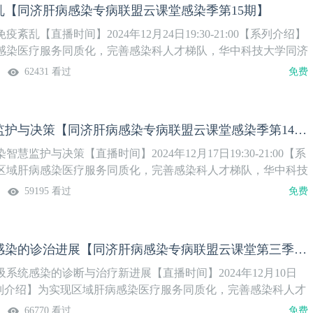
乱【同济肝病感染专病联盟云课堂感染季第15期】
紊乱【直播时间】2024年12月24日19:30-21:00【系列介绍】
感染医疗服务同质化，完善感染科人才梯队，华中科技大学同济
医院感染科牵头成立的病毒性肝炎临床医学研究中心，组建疑难
62431 看过
免费
科联盟，依托国家重大公共卫生事件医学中心和“人畜共患传染
重点实验室，打造“同肝共济·话感染”系列直播。第3季精彩上
重症感染智慧监护与决策【同济肝病感染专病联盟云课堂感染季第14期】
慧监护与决策【直播时间】2024年12月17日19:30-21:00【系
区域肝病感染医疗服务同质化，完善感染科人才梯队，华中科技
附属同济医院感染科牵头成立的病毒性肝炎临床医学研究中心，
59195 看过
免费
病感染专科联盟，依托国家重大公共卫生事件医学中心和“人畜
治”全国重点实验室，打造“同肝共济·话感染”系列直播。第3
迎关注！
重症呼吸系统感染的诊治进展【同济肝病感染专病联盟云课堂第三季第13期】
系统感染的诊断与治疗新进展【直播时间】2024年12月10日
:00【系列介绍】为实现区域肝病感染医疗服务同质化，完善感染科人才
大学同济医学院附属同济医院感染科牵头成立的病毒性肝炎临床
66770 看过
免费