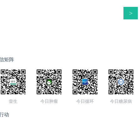
>
信矩阵
壹生
今日肿瘤
今日循环
今日糖尿病
行动