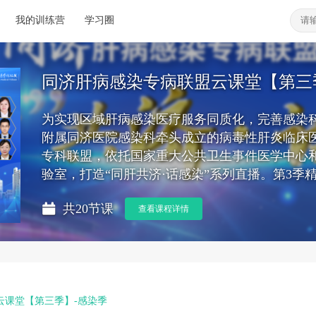
我的训练营
学习圈
同济肝病感染专病联盟云课堂【第三
为实现区域肝病感染医疗服务同质化，完善感染
附属同济医院感染科牵头成立的病毒性肝炎临床
专科联盟，依托国家重大公共卫生事件医学中心和
验室，打造“同肝共济·话感染”系列直播。第3季
共20节课
查看课程详情
云课堂【第三季】-感染季