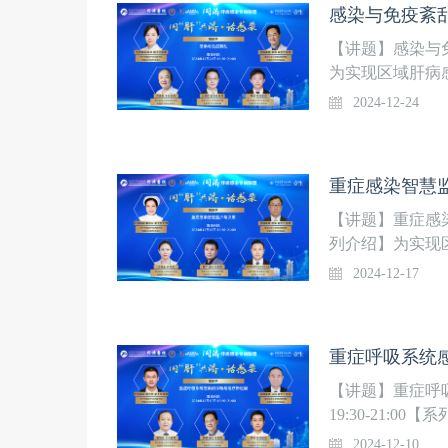
感染与免疫紊
【讲题】感染与免疫
为实现区域肝病
医学院附属同济
2024-12-24
危重肝病感染专
病重症诊治”全国
线，欢迎关注！
【讲题】重症感染智
列介绍】为实现
大学同济医学院
2024-12-17
组建疑难危重肝
共患传染病重症诊
季精彩上线，欢
【讲题】重症呼吸
19:30-21
梯队，华中科技
2024-12-10