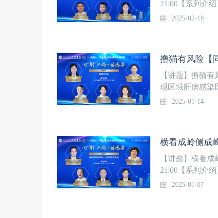
21:00【系列
队，华中科技大
2025-02-18
学研究中心，组
中心和“人畜共患
列直播。第3季
撸猫有风险【
【讲题】撸猫有风险
现区域肝病感染
院附属同济医院
2025-01-14
肝病感染专科联
症诊治”全国重点
欢迎关注！
【讲题】横看成岭
21:00【系列
队，华中科技大
2025-01-07
学研究中心，组
中心和“人畜共患
列直播。第3季