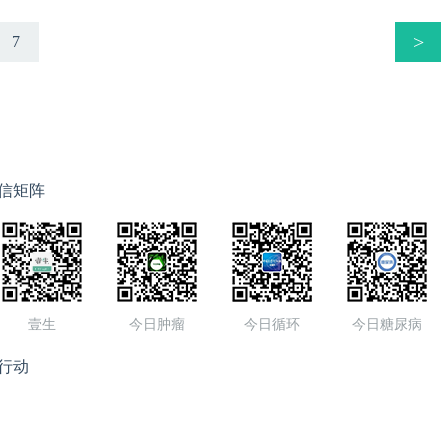
>
7
信矩阵
壹生
今日肿瘤
今日循环
今日糖尿病
行动