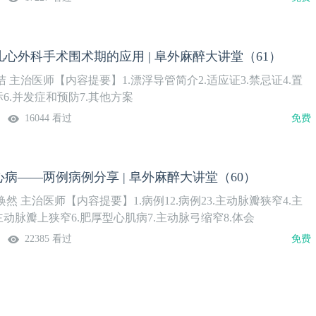
心外科手术围术期的应用 | 阜外麻醉大讲堂（61）
 主治医师【内容提要】1.漂浮导管简介2.适应证3.禁忌证4.置
标6.并发症和预防7.其他方案
16044 看过
免费
病——两例病例分享 | 阜外麻醉大讲堂（60）
然 主治医师【内容提要】1.病例12.病例23.主动脉瓣狭窄4.主
主动脉瓣上狭窄6.肥厚型心肌病7.主动脉弓缩窄8.体会
22385 看过
免费