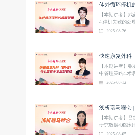
体外循环停机的
【本期讲者】武勰
4.停机失败的处
2025-08-26
【本期讲者】张昱
中管理策略4.术
室内拔除气管插
2025-08-12
规8.冠状动脉搭
浅析瑞马唑仑 
【本期讲者】吕红
研究数据4.临床
2025-08-05