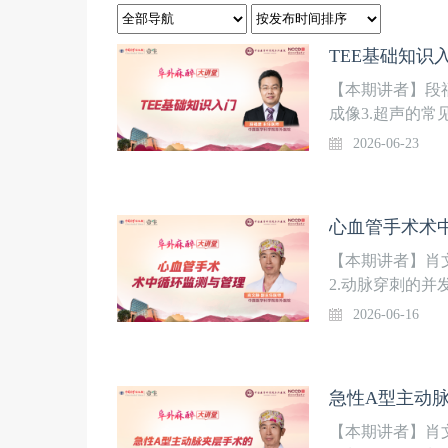
TEE基础知识入
【本期讲者】段福
成像3.超声的常
2026-06-23
心血管手术术中
【本期讲者】肖
2.动脉穿刺的并
心静脉压的监测
2026-06-16
急性A型主动脉
【本期讲者】肖