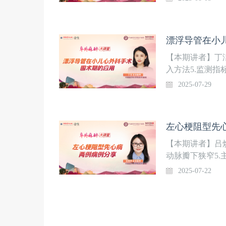
漂浮导管在小儿
【本期讲者】丁洁
入方法5.监测指
2025-07-29
左心梗阻型先心
【本期讲者】吕焕
动脉瓣下狭窄5.
2025-07-22