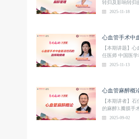
转归及影响转归的
患者围术期麻醉
2025-11-18
心血管手术中血
【本期讲题】心
任医师 中国医
2025-11-13
心血管麻醉概论
【本期讲者】石佳
的麻醉3.瓣膜手
2025-09-02