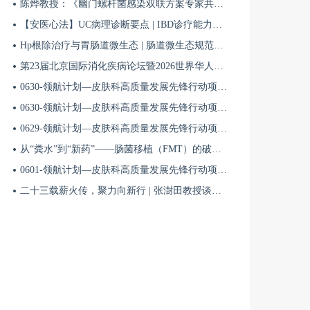
陈烨教授：《幽门螺杆菌感染双联方案专家共识（2026）》解读 | BIDDF2026
【安医心法】UC病理诊断要点 | IBD诊疗能力系统提升5
Hp根除治疗与胃肠道微生态 | 肠道微生态规范化诊疗4
第23届北京国际消化疾病论坛暨2026世界华人消化医师年会盛大开幕
0630-领航计划—皮肤科高质量发展先锋行动项目第六季第65期
0630-领航计划—皮肤科高质量发展先锋行动项目第六季第64期
0629-领航计划—皮肤科高质量发展先锋行动项目第六季第63期
从“粪水”到“新药”——肠菌移植（FMT）的破局与临床应用全景 | 肠道微生态规范化诊疗1
0601-领航计划—皮肤科高质量发展先锋行动项目第六季第42期
二十三载薪火传，聚力向新行 | 张澍田教授谈中国消化医学的传承与突破