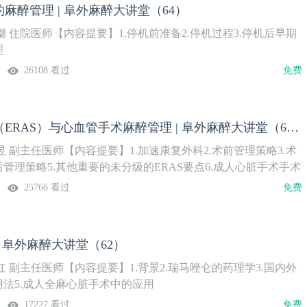
麻醉管理 | 阜外麻醉大讲堂（64）
 住院医师【内容提要】1.停机前准备2.停机过程3.停机后早期
理
26108 看过
免费
快速康复外科（ERAS）与心血管手术麻醉管理 | 阜外麻醉大讲堂（63）
 副主任医师【内容提要】1.加速康复外科2.术前管理策略3.术
后管理策略5.其他重要的未分级的ERAS要点6.成人心脏手术手术
管的危险因素7.单独冠状动脉旁路移植术患者的手术室内拔管常
25766 看过
免费
桥术后手术室内拔管减少住院时间9.病例10.超快通道麻醉方案
| 阜外麻醉大讲堂（62）
 副主任医师【内容提要】1.背景2.瑞马唑仑的药理学3.国内外
用法5.成人全麻心脏手术中的应用
17227 看过
免费