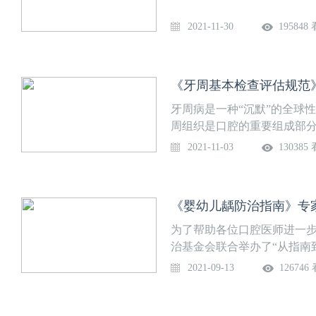
2021-11-30
195848
《牙周基本检查评估规范
牙周病是一种“沉默”的全球
周组织是口腔的重要组成部
础；成年人牙齿丧失的最主
2021-11-03
130385
也需要考虑和借助存留牙牙
的间接危害，即牙周病的存
至危及生命安全。
《婴幼儿龋防治指南》专
为了帮助各位口腔医师进一
治基金会联合举办了“从指南
治指南直播访谈”，我们特别
2021-09-13
126746
京大学口腔医院的秦满教授
绕婴幼儿龋防治细节展开，
医院的“网络科普达人”许桐