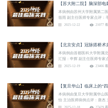
成员主持多项国家级、北京市
学专项“神经系统疾病专病队
本病例由苏州大学附属第二
筱雨 副主任医师专家点评：
绍】苏州大学附属第二医院
2025-12-22
21077 
床重点专科、研究型学科，
主委单位、苏州市神经内科医
量值全国排名前30位，艾力
【北京安贞】冠脉搭桥术
名前10。科室近3年承担国
青年项目30余项，江苏省重
本病例由首都医科大学附属
十项。研究成果获中华医学科
汇报：申辉 副主任医师专家
质量指标均处省内前茅。
队介绍】首都医科大学附属
2025-12-19
23466 
任和学术带头人，实行“一院
院区开放床位百余张，年均
一体化诊疗，规模与实力并
【复旦华山】临床上的“四
本病例由复旦大学附属华山
怡 主治医师病例点评：唐杰
忻 教授【团队介绍】复旦大
2025-12-18
27429 