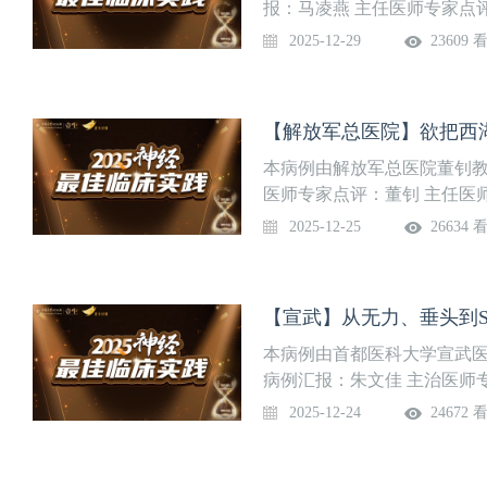
大的国际影响力。与神经外
痫、神经重症等。
报：马凌燕 主任医师专家点
期静脉溶栓、机械取栓及二级
北京天坛医院运动障碍性疾
2025-12-29
23609 
明号”单位、北京市先进职工
的、专注于帕金森病及相关
统的楷模之一。
中心是全国规模最大、学科
借卓越的诊疗水平、科研创
【解放军总医院】欲把西
多个国家级、省部级课题，在BMJ、Lanc
Neurologye等顶级杂
本病例由解放军总医院董钊教
制、诊疗等领域做出大量贡
医师专家点评：董钊 主任医
长单位，本专科发起制定了
包括第一医学中心神经内科
2025-12-25
26634 
广，建立省、市、县辐射的
设亚专科四个，包括神经内
功能障碍、神经肌肉病、脑
经系统变性病及神经中毒等
【宣武】从无力、垂头到S
障部队重点专科、全军神经
头痛学会授牌的国际头痛中
本病例由首都医科大学宣武
脑卒中筛查与防治基地、血
病例汇报：朱文佳 主治医师
【团队介绍】首都医科大学
2025-12-24
24672 
国家级神经病学重点学科称
责人，致力于神经肌肉病的
室，下设重症肌无力和神经