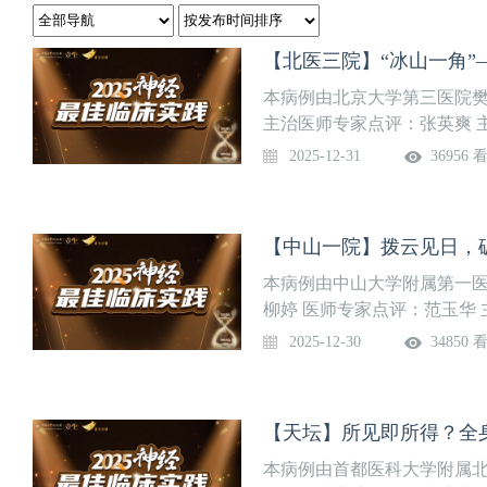
【北医三院】“冰山一角
本病例由北京大学第三医院
主治医师专家点评：张英爽 
大学第三医院神经内科为医
2025-12-31
36956 
领导和樊东升等新一代学科
教、研等许多方面都已达到
室分为门诊、病房、急诊、
通道等，为广大患者提供了
后获评卫健委国家临床重点
本病例由中山大学附属第一
流动站、国家级临床药理基
柳婷 医师专家点评：范玉华
市专科医师培训基地等。在北
学科和临床重点专科，是国
2025-12-30
34850 
茅，主持的“神经内科学”课
后流动站之一，是中华医学
卒中论坛”、“全国肌电图与
国家ALS质量控制中心、国
项目。获国家级和省部级科
疾病诊治研究重点实验室、
【天坛】所见即所得？全
篇；与美国斯坦福大学、德
所在单位，承担了大量国家
建立合作关系。拥有世界上
医疗专长为脑血管病、神经
本病例由首都医科大学附属