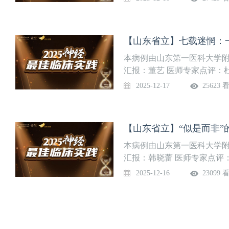
和国家老年疾病临床医学研
生部临床重点专科、复旦大学
心，和神经外科申请获批上海
【山东省立】七载迷惘：
专科排行榜前列。
本病例由山东第一医科大学
汇报：董艺 医师专家点评：
属省立医院(山东省立医院)
2025-12-17
25623 
重点专科、国家神经系统疾病
泌糖脂代谢与脑老化教育部
心、国家重点研发计划首席
【山东省立】“似是而非”
士和硕士点、博士后培养基
重点实验室、，中华全国总工
本病例由山东第一医科大学
核心高级认知障碍诊疗中心
汇报：韩晓蕾 医师专家点评
附属省立医院(山东省立医院
2025-12-16
23099 
床重点专科、国家神经系统疾
分泌糖脂代谢与脑老化教育
心、国家重点研发计划首席
士和硕士点、博士后培养基