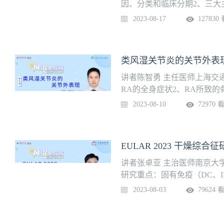
因、分类和临床分期2、三大
用药物及预后
2023-08-17
127830
类风湿关节炎的关节外表
讲者陈智勇 主任医师上海交
RA的全身症状2、RA所致
变4、RA的神经、血液系统
2023-08-10
72970 
EULAR 2023 干燥综合
讲者张卓亚 主治医师南京大
研究重点：固有免疫（DC、
3、诊断和评估研究：唾液腺超声4、
2023-08-03
79624 