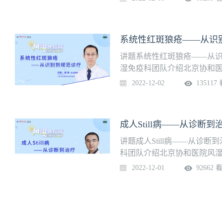
立的风湿病诊治专科之一，
所在单位。2002年被批准为
“风湿病医院”，2013年获
系统性红斑狼疮——从识
领了东北地区风湿病事业的
讲题系统性红斑狼疮——从识
湿免疫科团队介绍北京协和医
1980 年建科，以“科研为
2022-12-02
135117
未来”为理念，历经近四十年发
究生导师 11 人，硕士研究生导
名，年门诊量 15 万人次，开
成人Still病——从诊断到
认的“疑难危重风湿病诊治中
单位、风湿病学重点学科单
讲题成人Still病——从诊断
免疫科专科继续教育基地、国
科团队介绍北京协和医院风湿免
被认定为教育部风湿免疫病
年建科，以“科研为龙头，教
2022-12-01
92662 
疫疾病临床医学研究中心，获
为理念，历经近四十年发展，目
医院管理研究所公布的“中国最
师 11 人，硕士研究生导师 1
首，《中国医院科技影响力排
门诊量 15 万人次，开放床位
难危重风湿病诊治中心”。作