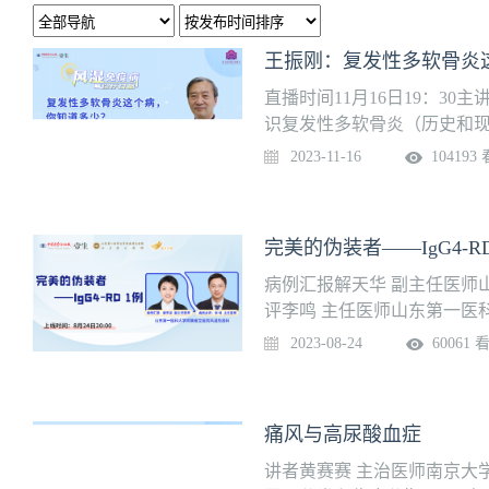
王振刚：复发性多软骨炎
直播时间11月16日19：3
识复发性多软骨炎（历史和现
及软骨病、发病机制、临床诊
2023-11-16
104193
考量、管理与预后）
完美的伪装者——IgG4-RD
病例汇报解天华 副主任医师
评李鸣 主任医师山东第一医
2023-08-24
60061 
痛风与高尿酸血症
讲者黄赛赛 主治医师南京大