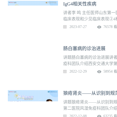
IgG4相关性疾病
讲者李 鸣 主任医师山东第
临床表现和少见临床表现②4
2023-07-27
76578 
肠白塞病的诊治进展
讲题肠白塞病的诊治进展讲者
疫科团队介绍西安交通大学
免疫专科，是陕西省医学会
2022-12-29
58954 
“质量万里行-骨质疏松症诊
了“免疫炎症疾病相关骨损伤
响”、“免疫炎症相关纤维化的
狼疮肾炎——从识别到规
讲题狼疮肾炎——从识别到规
第二医院风湿免疫科团队介
床重点专科建设项目获批单位
2022-12-08
63235 