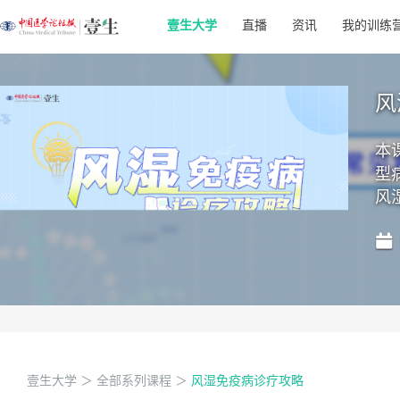
壹生大学
直播
资讯
我的训练
风
本
型
风
壹生大学
＞
全部系列课程
＞
风湿免疫病诊疗攻略