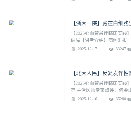
一体，在心血管常见疾病、
“以病人为中心”的服务理念
心，为患者提供全面、准确
【浙大一院】藏在白细胞里
市自然科学基金、北京市教
题，进行深入的科学研究，
【2025心血管最佳临床实践
国生理学等国际著名医学杂
破局【讲者介绍】病例汇报：
绍】浙江大学医学院附属第
2025-12-17
33247 
江省重点学科、浙江大学重点
基地；是首批国家临床药理
（冠心病/心律失常）介入治
【北大人民】反复发作性
通过了胸痛中心、房颤中心
后流动站。
【2025心血管最佳临床实
亮 主治医师专家点评：何金
人民医院心血管内科由马万森
2025-12-16
35280 
教育部国家级重点学科、国
SCPC认证胸痛中心。科室
率先开展多项创新技术，如TAV
理等，建立多个疾病数据库