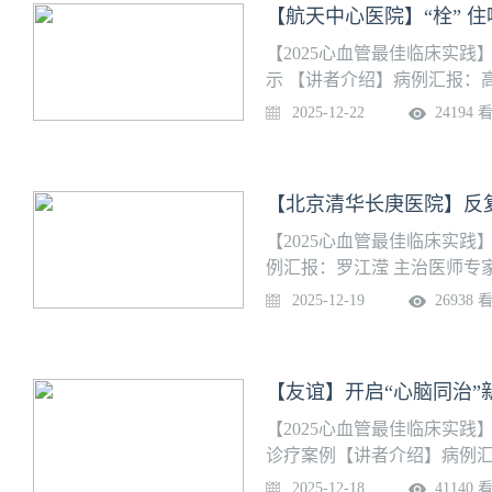
【航天中心医院】“栓” 
51名。
【2025心血管最佳临床实践
示 【讲者介绍】病例汇报：
专家：丁春华 教授 【团队
2025-12-22
24194 
是集临床，教学，科研为一
心血管病全国医学中心，是
构，专业基地。下辖心血管内
【北京清华长庚医院】反
心功能室五大专业学科，发
命支持团队，开展体外膜肺氧
【2025心血管最佳临床实
专业成绩，被美国心脏学会
例汇报：罗江滢 主治医师专
美国心脏学会专业示范中心
【团队介绍】北京清华长庚
2025-12-19
26938 
源性卒中及心衰中心建设基
研究所组成，技术力量雄厚
心病介入培训基地、心律失常
植入）培训基地；国家卫健
【友谊】开启“心脑同治”
代谢疾病示范中心以及标准
中心及心电诊断管理中心。
【2025心血管最佳临床实践
诊疗案例【讲者介绍】病例汇
【团队介绍】首都医科大学
2025-12-18
41140 