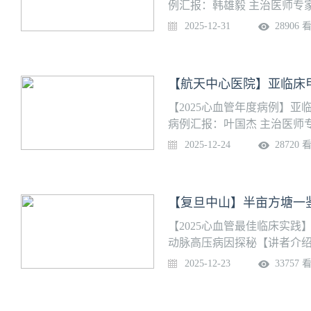
中心之一。
例汇报：韩雄毅 主治医师专
【团队介绍】航天中心医院心
2025-12-31
28906 
研为一体的大型综合科室和
心，是北京大学医学部研究
心血管内科，心血管外科，心
【航天中心医院】亚临床
科，发挥心血管内外科整合
外膜肺氧和ECMO技术救治
【2025心血管年度病例】
脏学会授予美国心脏学会专
病例汇报：叶国杰 主治医师
范中心，是中国老年心血管
【团队介绍】航天中心医院心
2025-12-24
28720 
建设基地。
研为一体的大型综合科室和
心，是北京大学医学部研究
心血管内科，心血管外科，心
科，发挥心血管内外科整合
外膜肺氧和ECMO技术救治
【2025心血管最佳临床实
脏学会授予美国心脏学会专
动脉高压病因探秘【讲者介绍
范中心，是中国老年心血管
主任医师 指导专家：钱菊英
2025-12-23
33757 
建设基地。
我国教育部重点学科，国家临
之重”临床医学中心，上海市
院士1名、中国工程院院士1