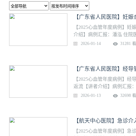
【广东省人民医院】妊娠合
【2025心血管年度病例】妊
介绍】病例汇报：潘泓 住院
【团队介绍】广东省人民医
2026-01-14
31281 
学重点专科，是国家卫健委
先心病等），获中国医师协会
称号。设立广东省冠心病防
室、广州肺循环与右心疾病
中排名前五，集医、教、研
【2025心血管年度病例】
返流【讲者介绍】病例汇报：
洪文 主任医师【团队介绍】
2026-01-13
32698 
专科和广东省医学重点专科
病、心律失常、先心病等），
目”优秀培训基地称号。设立
【航天中心医院】急诊介
药理研究重点实验室、广州
响力的专科排名榜中排名前
【2025心血管年度病例】