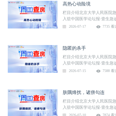
高热心动险境
栏目介绍北京大学人民医院急
入驻中国医学论坛报·壹生急
部免费开放，供临床同道交流
2026-07-17
7735 看
道。课程信息讲题：高热心动
上线时间：7月17日（周五
获得上课提醒，精彩内容不
隐匿的杀手
栏目介绍北京大学人民医院急
入驻中国医学论坛报·壹生急
部免费开放，供临床同道交流
2026-07-15
7588 看
道。课程信息讲题：隐匿的杀
稳，石茂静等上线时间：7月
院”，关注后免费获得上课提
肤隅烽扰，诸痹勾连
栏目介绍北京大学人民医院急
入驻中国医学论坛报·壹生急
部免费开放，供临床同道交流
2026-07-10
7874 看