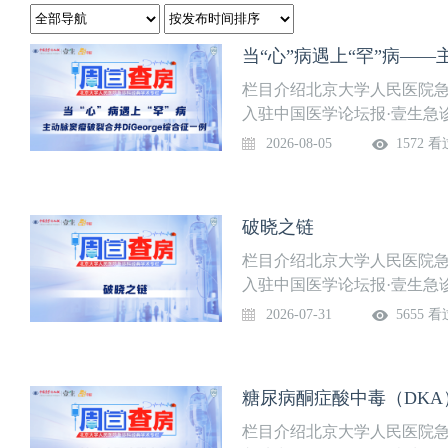
当“心”病遇上“罕”病——
栏目介绍北京大学人民医院急
入驻中国医学论坛报·壹生急
部免费开放，供临床同道交流
2026-08-05
1572 看
道。课程信息讲题：当“心”病遇
征一例讲者：翁逞浩 医生讨
三）温馨提示：微信搜索“壹
破晓之链
不错过。
栏目介绍北京大学人民医院急
入驻中国医学论坛报·壹生急
部免费开放，供临床同道交流
2026-07-31
5655 看
道。课程信息讲题：破晓之链
杨等上线时间：7月31日（
免费获得上课提醒，精彩内
糖尿病酮症酸中毒（DKA
栏目介绍北京大学人民医院急