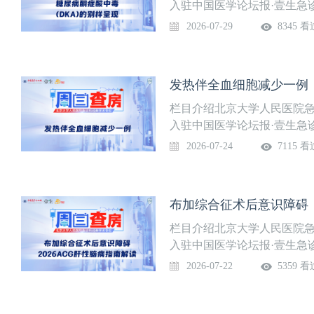
入驻中国医学论坛报·壹生急
部免费开放，供临床同道交流
2026-07-29
8345 看
道。课程信息讲题：糖尿病酮
讨论专家：张海燕，石苗，高
信搜索“壹生急诊学院”，关
发热伴全血细胞减少一例
栏目介绍北京大学人民医院急
入驻中国医学论坛报·壹生急
部免费开放，供临床同道交流
2026-07-24
7115 看
道。课程信息讲题：发热伴全
莹，黄文凤，苗榕生等上线时
诊学院”，关注后免费获得上
布加综合征术后意识障碍，
栏目介绍北京大学人民医院急
入驻中国医学论坛报·壹生急
部免费开放，供临床同道交流
2026-07-22
5359 看
道。课程信息讲题：布加综合
者：冯彬彬 医生讨论专家：
示：微信搜索“壹生急诊学院