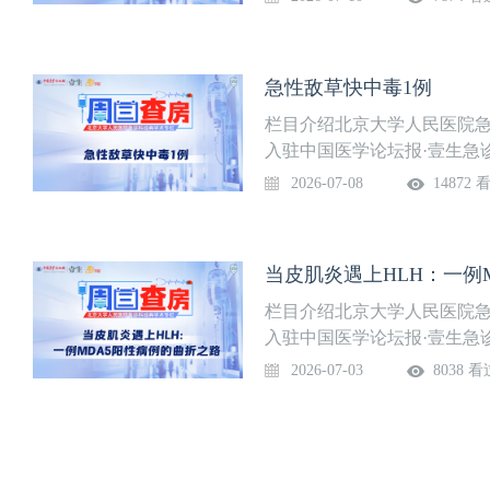
道。课程信息讲题：肤隅烽扰
肖文静，董桂英等上线时间：
院”，关注后免费获得上课提
急性敌草快中毒1例
栏目介绍北京大学人民医院急
入驻中国医学论坛报·壹生急
部免费开放，供临床同道交流
2026-07-08
14872 
道。课程信息讲题：急性敌草
线时间：7月8日（周三）温
上课提醒，精彩内容不错过
当皮肌炎遇上HLH：一例
栏目介绍北京大学人民医院急
入驻中国医学论坛报·壹生急
部免费开放，供临床同道交流
2026-07-03
8038 看
道。课程信息讲题：当皮肌炎
冯瑞玲 医生讨论专家：刘思
馨提示：微信搜索“壹生急诊
过。