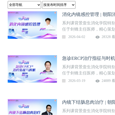
消化内镜感控管理 | 朝阳
系列课背景壹生消化学院特
任于剑锋主任医师，精心策
读、消化内镜指南精粹分享
2026-04-02
28328 
及消化内镜的指南学习与实
质的飞跃。系列课隔周周四更
时间4月2日（周四）授课专
急诊ERCP治疗指征与时机
情
系列课背景壹生消化学院特
任于剑锋主任医师，精心策
读、消化内镜指南精粹分享
2026-03-19
24009 
及消化内镜的指南学习与实
质的飞跃。系列课隔周周四更
时机上线时间3月19日（周
内镜下结肠息肉治疗 | 
程详情
系列课背景壹生消化学院特