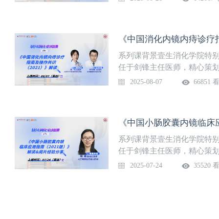
及消化内镜的指南学习与实
质的飞跃。系列课隔周周四更
线时间8月21日（周四）授
情
系列课背景壹生消化学院特
任于剑锋主任医师，精心策
读、消化内镜指南精粹分享
2025-08-07
66851 
及消化内镜的指南学习与实
质的飞跃。系列课隔周周四更
指南及操作共识（2021）》
师北京市平谷区医院消化内科
课程详情
系列课背景壹生消化学院特
任于剑锋主任医师，精心策
读、消化内镜指南精粹分享
2025-07-24
35520 
及消化内镜的指南学习与实
质的飞跃。系列课隔周周四更
应用指南（2021版）》解读
林琳 副主任医师北京朝阳医