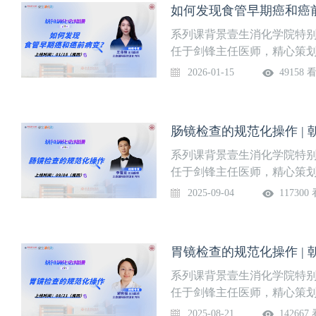
如何发现食管早期癌和癌前
化内科课程详情
系列课背景壹生消化学院特
任于剑锋主任医师，精心策
读、消化内镜指南精粹分享
2026-01-15
49158 
及消化内镜的指南学习与实
质的飞跃。系列课隔周周四更
癌前病变？上线时间1月15
肠镜检查的规范化操作 |
化内科课程详情
系列课背景壹生消化学院特
任于剑锋主任医师，精心策
读、消化内镜指南精粹分享
2025-09-04
117300
及消化内镜的指南学习与实
质的飞跃。系列课隔周周四更
上线时间9月4日（周四）授
胃镜检查的规范化操作 |
详情
系列课背景壹生消化学院特
任于剑锋主任医师，精心策
读、消化内镜指南精粹分享
2025-08-21
142667