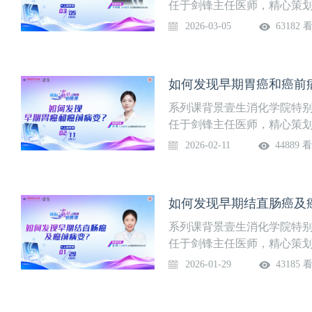
任于剑锋主任医师，精心策
读、消化内镜指南精粹分享
2026-03-05
63182 
及消化内镜的指南学习与实
质的飞跃。系列课隔周周四更
线时间3月5日（周四）授课
如何发现早期胃癌和癌前病
情
系列课背景壹生消化学院特
任于剑锋主任医师，精心策
读、消化内镜指南精粹分享
2026-02-11
44889 
及消化内镜的指南学习与实
质的飞跃。系列课隔周周四更
前病变？上线时间2月11日
如何发现早期结直肠癌及癌
科课程详情
系列课背景壹生消化学院特
任于剑锋主任医师，精心策
读、消化内镜指南精粹分享
2026-01-29
43185 
及消化内镜的指南学习与实
质的飞跃。系列课隔周周四更
及癌前病变？上线时间1月2