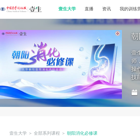
壹生大学
直播
资讯
我的训练
朝
壹
师
操
技
壹生大学
＞
全部系列课程
＞
朝阳消化必修课