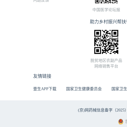
问题反馈
林”等治疗症状无好转
中国医学论坛报
CK2323U/L
就诊途中咳嗽加重
助力乡村振兴帮扶
心肌炎不除外，予补
次/分, R 17次/
位，查体合作，
音，腹软无压痛
暴发性心肌炎，
任，召集心外科心
脱贫地区农副产品
情快速恶化，大
网络销售平台
情进展后续将持
友情链接
菌、真菌、寄生
应），最常见的
壹生APP下载
国家卫生健康委员会
国家卫
免疫损伤、慢性
力、鼻塞、流涕
更长。心肌受损
(京)网药械信息备字（2025）第 
难、胸闷或胸痛
主要原因。血液