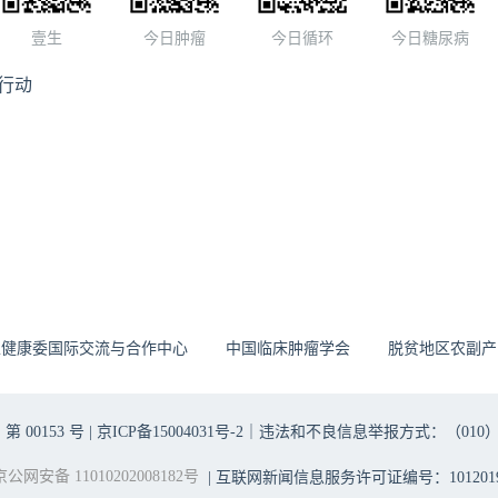
，次日完善检查PCT0.82ng/ml，AST229U/L，
壹生
今日肿瘤
今日循环
今日糖尿病
，CKMB109U/L，考虑心肌炎不除外，为进一步治疗来我院就诊，
，无尿，血压下降至70/40mmHg。经我院发热门诊筛查后考虑
行动
液升压抗感染治疗后转急诊。入科查体：T 37.8℃, HR 154
分, BP 84/57mmHg（多巴胺5ml/h)SPO2 99% 神志清精神弱，半卧
双肺呼吸音粗，未闻及明显啰音，心律不齐，各瓣膜未闻及杂
反跳痛肌紧张，双下肢无水肿。2、入院诊断、治疗 初步诊断：
予多巴胺、间羟胺、丙种球蛋白，经请示值班组长，立即汇报主
内科麻醉科急会诊立即收入CCU行ECMO，入CCU过程中病
量粉红色泡沫痰，立即行气管插管呼吸机辅助通气+ECMO。病
续追踪……3、知识点学习 心肌炎病因：感染性病因（病毒、细
虫）非感染性病因（自身免疫疾病、药物过敏、药物毒性反
是病毒性心肌炎。心肌炎发病机制：急性期病毒复制、亚急性期
生健康委国际交流与合作中心
中国临床肿瘤学会
脱贫地区农副产
期心脏扩张。暴发性心肌炎症状：病毒感染前驱症状：发热、乏
、咽痛、咳嗽、腹泻、食欲下降等为首发症状，可持续3~5天或
表现：病毒感染前驱症状后的数日或1~3周出现气短、呼吸困
00153 号 |
京ICP备15004031号-2
｜违法和不良信息举报方式：（010）6403698
、心悸、头昏、极度乏力、食欲明显下降等症状，为患者就诊的
动力学障碍：迅速发生急性左心衰竭或心原性休克，出现肺循环
京公网安备 11010202008182号
| 互联网新闻信息服务许可证编号：1012019