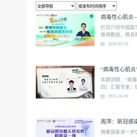
病毒性心肌炎—
栏目介绍中国医
换璋教授，携其
取临床一线经典
2026-03-10
又富实战性的学
地。系列课程隔
“重症”频道观看
（周二）授课专
治医师党文培 医
本期讲题：“病毒
什么？诊断依据
四）汇报专家：徐
准4、暴发性心
京协和医院放射
2025-10-16
心肌炎需要进行
肌炎的并发症及
周萍：新冠感
随着国家进一步