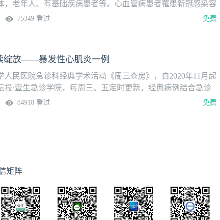
体，老年人、有基础疾病患者等。心血管病患者罹患新冠感染容
的加重，加大心血管病的救治难度。为了提高心血管病合并新型
75349 看过
免费
多学科救治水平，探讨建立心血管病合并新型冠状病毒感染的多
依托国家临床重点专科项目“心血管病合并呼吸危重症或脑功能
科诊疗体系”，中国医学科学院阜外医院举办系列讲座，邀请院
续绽放——暴发性心肌炎一例
讨心血管病合并新型冠状病毒感染的诊治策略。本期讲题新冠感
炎一例上线时间2023年3月14日（周二）讲者周萍点评专家张
人民医院急诊科经典学术活动《周三查房》，自2020年11月起
中国医学科学院阜外医院心力衰竭中心副主任顾晴 主任医师中国
坛报·壹生急诊学院，每周三、五定时更新，经典病例结合急诊
医院心内科
解，全部免费开放，供临床同道交流学习。更多内容，请安装壹
84918 看过
免费
“急诊”频道。课程信息讲题：愿生命之花继续绽放——暴发性心肌
春雨 医生（北京大学人民医院）讨论专家：黄岱坤，朱继红教授
19日（周三）温馨提示：微信搜索“壹生急诊学院”，关注后免
，精彩内容不错过。知识点总结1、病例特点患者16岁女性，主
，加重伴胸痛、胸闷3天”入急诊。现病史：患者3周前受凉劳累
，轻度咳嗽，少痰，伴有发热37.5℃左右，自服“莲花清瘟”等
信矩阵
未就诊。3天前再次出现发热，最高体温39.6℃，伴有畏寒、
痛、头晕、乏力、恶心、呕吐、全身酸痛，活动后加重，无黑
无腹痛、腹泻、下肢浮肿，就诊于当地医院，完善血常规、C反
T后给予“奥司他韦、头孢硫脒、泮托拉唑、甲氧氯普胺、赖氨匹