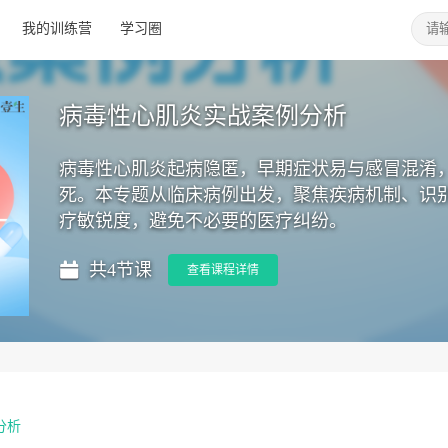
我的训练营
学习圈
病毒性心肌炎实战案例分析
病毒性心肌炎起病隐匿，早期症状易与感冒混淆
死。本专题从临床病例出发，聚焦疾病机制、识
疗敏锐度，避免不必要的医疗纠纷。
共4节课
查看课程详情
分析