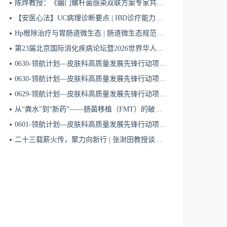
陈烨教授：《幽门螺杆菌感染双联方案专家共识（2026）》解读 | BIDDF2026
【安医心法】UC病理诊断要点 | IBD诊疗能力系统提升5
Hp根除治疗与胃肠道微生态 | 肠道微生态规范化诊疗4
第23届北京国际消化疾病论坛暨2026世界华人消化医师年会盛大开幕
0630-领航计划—皮肤科高质量发展先锋行动项目第六季第65期
0630-领航计划—皮肤科高质量发展先锋行动项目第六季第64期
0629-领航计划—皮肤科高质量发展先锋行动项目第六季第63期
从“粪水”到“新药”——肠菌移植（FMT）的破局与临床应用全景 | 肠道微生态规范化诊疗1
0601-领航计划—皮肤科高质量发展先锋行动项目第六季第42期
二十三载薪火传，聚力向新行 | 张澍田教授谈中国消化医学的传承与突破