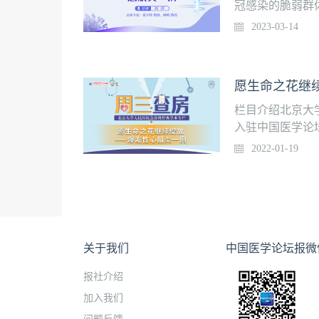
冠感染的脆弱群
易引发基础疾病
2023-03-14
冠状病毒感染的
学科诊疗模式，
障碍救治的多学
愿生命之花继
内外专家共同探
染相关暴发性心肌
栏目介绍北京大学
宇辉 主任医师
入驻中国医学论
医学科学院阜外
科核心知识点讲
2022-01-19
生App，关注
炎1例讲者：王
等上线时间：1月
费获得上课提醒
因“间断发热3周
后出现头痛、流涕
关于我们
中国医学论坛报微
药物后症状缓解，
报社介绍
寒战、胸闷、胸
矇、意识丧失，
加入我们
应蛋白、胸部C