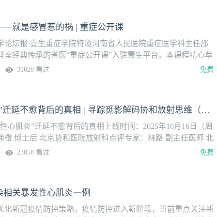
—就是感冒惹的祸 | 重症公开课
学论坛报·壹生重症学院特邀河南省人民医院重症医学科主任邵
科室经典传承的省医“重症公开课”入驻壹生平台。本课程精心萃
病例，深度融合重症医学科核心实用知识点，旨在打造既具深度
31020 看过
免费
习体验，助力广大重症医学科医师精进技艺，共筑重症诊疗新高
周周二准时上新，欢迎关注。更多内容，请打开壹生APP，进入
。第29讲病毒性心肌炎——就是感冒惹的祸上线时间3月10日
“病毒性心肌炎”迁延不愈背后的真相 | 寻踪觅影解码协和放射思维（3）
家张帆 主治医师河南省人民医院重症医学科讨论专家冯胜男 主
师王开武 主治医师彭寅 主管护师本期预告1、患者初步诊断是
性心肌炎”迁延不愈背后的真相上线时间：2025年10月16日（周
是什么？2、心肌炎的定义与分类3、急性心肌炎的表现和诊断标
橙 博士后 北京协和医院放射科点评专家：林路 副主任医师 北
肌炎的诊断标准和病理生理5、急性心肌炎的鉴别诊断6、暴发性
科系列课程安排：
23858 看过
免费
哪些实验室及特殊检查7、暴发性心肌炎急性期治疗8、暴发性心
防治9、暴发性心肌炎患者的护理要点
染相关暴发性心肌炎一例
优化新冠疫情防控策略，疫情防控进入新阶段，当前重点关注新