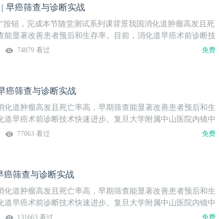
 | 早癌筛查与诊断实战
能力。系列课隔周周四19:30更新1期，欢迎关注。第16期1例
例分享直播时间7月17日（周四）19:30病例分享鲁生念 副主任
验”按钮，完成本节随堂测试系列课背景我国消化道肿瘤高发且死
学附属医院消化内科主持&点评 专家狄连君 主任医师遵义医科
查能显著改善患者预后和生存率。目前，消化道早癌术前诊断技
内科策划&审核 专家周平红 教授 胡健卫 教授复旦大学附属中
旦大学附属中山医院内镜中心技术领先，团队卓越。为提升基层
74879 看过
免费
陈振煜 教授南方医科大学南方医院消化内科内容安排本课程由
癌内镜诊疗方面的能力，2024年，中国医学论坛报社携手复旦中
）销售服务有限公司上海分公司支持
红教授、胡健卫教授，推出《早癌筛查与诊断实战》系列课。通
、肠优质经典病例，结合实战讨论，旨在提升临床医生的内镜操
| 早癌筛查与诊断实战
能力。系列课隔周周四19:30更新1期，欢迎关注。第15期1例
间6月26日（周四）19:30病例分享钱云 副主任医师南京医科大
消化道肿瘤高发且死亡率高，早期筛查能显著改善患者预后和生
医院消化内科主持&点评 专家伏亦伟 主任医师南京医科大学附
化道早癌术前诊断技术快速进步。复旦大学附属中山医院内镜中
化内科策划&审核 专家周平红 教授 胡健卫 教授复旦大学附属
队卓越。为提升基层医生在消化道早癌内镜诊疗方面的能力，
77063 看过
免费
心陈振煜 教授南方医科大学南方医院消化内科内容安排本课程
国医学论坛报社携手复旦中山内镜中心周平红教授、胡健卫教授，推
京）销售服务有限公司上海分公司支持
诊断实战》系列课。通过解析食管、胃、肠优质经典病例，结合
提升临床医生的内镜操作及早癌筛查诊断能力。系列课隔周周四
| 早癌筛查与诊断实战
，欢迎关注。第14期早期胃癌1例直播时间5月15日（周四）19:30病
治医师山东第一医科大学附属省立医院主持&点评 专家史磊 主治
消化道肿瘤高发且死亡率高，早期筛查能显著改善患者预后和生
大学附属省立医院策划&审核 专家周平红 教授 胡健卫 教授复
化道早癌术前诊断技术快速进步。复旦大学附属中山医院内镜中
医院内镜中心陈振煜 教授南方医科大学南方医院消化内科内容
队卓越。为提升基层医生在消化道早癌内镜诊疗方面的能力，
131663 看过
免费