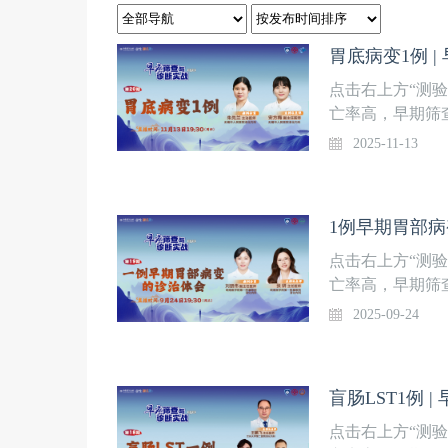
胃底病变1例 
点击右上方“测
亡率高，早期筛
术快速进步。复
2025-11-13
医生在消化道早
山内镜中心周平
过解析食管、胃
1例早期胃部病
作及早癌筛查诊断
病变1例直播时间
点击右上方“测
院消化内科主持
亡率高，早期筛
核 专家周平红 
术快速进步。复
2025-09-24
方医科大学南方
医生在消化道早
公司上海分公司
山内镜中心周平
过解析食管、胃
盲肠LST1例 
作及早癌筛查诊断
早期胃部病变的诊
点击右上方“测