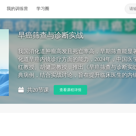
我的训练营
学习圈
早癌筛查与诊断实战
我国消化道肿瘤高发且死亡率高，早期筛查能显
化道早癌内镜诊疗方面的能力，2024年，中国
红教授、胡健卫教授，推出《早癌筛查与诊断实
典病例，结合实战讨论，旨在提升临床医生的内
共20节课
查看课程详情