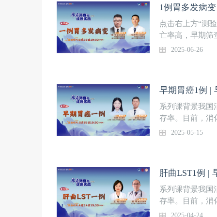
1例胃多发病变
作及早癌筛查诊断
特殊类型胃癌的病
点击右上方“测
医师遵义医科大
亡率高，早期筛
大学附属医院消化
术快速进步。复
2025-06-26
山医院内镜中心
医生在消化道早
奥林巴斯（北京
山内镜中心周平
过解析食管、胃
早期胃癌1例 
作及早癌筛查诊断
胃多发病变直播时
系列课背景我国
学附属泰州人民
存率。目前，消
属泰州人民医院消
心技术领先，团
2025-05-15
中山医院内镜中
2024年，中
由奥林巴斯（北
出《早癌筛查与
实战讨论，旨在
肝曲LST1例 
19:30更新1期
例分享张娣 主
系列课背景我国
医师山东第一医科
存率。目前，消
旦大学附属中山
心技术领先，团
2025-04-24