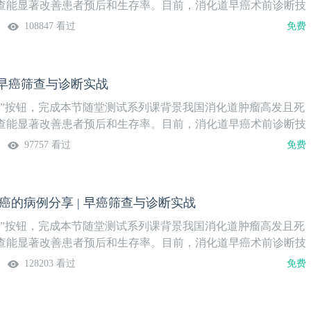
第一附属医院消化内科主持&点评 专家张妍 主任医师皖南医学
查能显著改善患者预后和生存率。目前，消化道早癌术前诊断技
化内科策划&审核 专家周平红 教授 胡健卫 教授复旦大学附属
旦大学附属中山医院内镜中心技术领先，团队卓越。为提升基层
108847 看过
免费
心陈振煜 教授南方医科大学南方医院消化内科内容安排本课程
癌内镜诊疗方面的能力，2024年，中国医学论坛报社携手复旦中
京）销售服务有限公司上海分公司支持
红教授、胡健卫教授，推出《早癌筛查与诊断实战》系列课。通
、肠优质经典病例，结合实战讨论，旨在提升临床医生的内镜操
| 早癌筛查与诊断实战
能力。系列课隔周周四19:30更新1期，欢迎关注。第18期盲肠
间8月14日（周四）19:30病例分享张燕宁 主治医师兰州大学第二
验”按钮，完成本节随堂测试系列课背景我国消化道肿瘤高发且死
少策 主治医师兰州大学第二医院病理科主持&点评 专家王鹏飞
查能显著改善患者预后和生存率。目前，消化道早癌术前诊断技
第二医院消化内科策划&审核 专家周平红 教授 胡健卫 教授复
旦大学附属中山医院内镜中心技术领先，团队卓越。为提升基层
97757 看过
免费
医院内镜中心陈振煜 教授南方医科大学南方医院消化内科内容
癌内镜诊疗方面的能力，2024年，中国医学论坛报社携手复旦中
林巴斯（北京）销售服务有限公司上海分公司支持
红教授、胡健卫教授，推出《早癌筛查与诊断实战》系列课。通
、肠优质经典病例，结合实战讨论，旨在提升临床医生的内镜操
癌的病例分享 | 早癌筛查与诊断实战
能力。系列课隔周周四19:30更新1期，欢迎关注。第17期胃角
7月31日（周四）19:30病例分享冯倩 副主任医师聊城市人民医
验”按钮，完成本节随堂测试系列课背景我国消化道肿瘤高发且死
&点评 专家石莎 主任医师聊城市人民医院消化内科策划&审核
查能显著改善患者预后和生存率。目前，消化道早癌术前诊断技
 胡健卫 教授复旦大学附属中山医院内镜中心陈振煜 教授南方医
旦大学附属中山医院内镜中心技术领先，团队卓越。为提升基层
128203 看过
免费
消化内科内容安排本课程由奥林巴斯（北京）销售服务有限公司
癌内镜诊疗方面的能力，2024年，中国医学论坛报社携手复旦中
红教授、胡健卫教授，推出《早癌筛查与诊断实战》系列课。通
、肠优质经典病例，结合实战讨论，旨在提升临床医生的内镜操