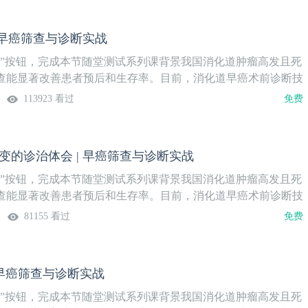
| 早癌筛查与诊断实战
验”按钮，完成本节随堂测试系列课背景我国消化道肿瘤高发且死
查能显著改善患者预后和生存率。目前，消化道早癌术前诊断技
旦大学附属中山医院内镜中心技术领先，团队卓越。为提升基层
113923 看过
免费
癌内镜诊疗方面的能力，2024年，中国医学论坛报社携手复旦中
红教授、胡健卫教授，推出《早癌筛查与诊断实战》系列课。通
、肠优质经典病例，结合实战讨论，旨在提升临床医生的内镜操
变的诊治体会 | 早癌筛查与诊断实战
能力。系列课隔周周四19:30更新1期，欢迎关注。第20期胃底
11月13日（周四）19:30病例分享朱先兰 主治医师无锡市人民医
验”按钮，完成本节随堂测试系列课背景我国消化道肿瘤高发且死
&点评 专家安方梅 副主任医师无锡市人民医院消化内科策划&审
查能显著改善患者预后和生存率。目前，消化道早癌术前诊断技
教授 胡健卫 教授复旦大学附属中山医院内镜中心陈振煜 教授南
旦大学附属中山医院内镜中心技术领先，团队卓越。为提升基层
81155 看过
免费
医院消化内科内容安排本课程由奥林巴斯（北京）销售服务有限
癌内镜诊疗方面的能力，2024年，中国医学论坛报社携手复旦中
支持
红教授、胡健卫教授，推出《早癌筛查与诊断实战》系列课。通
、肠优质经典病例，结合实战讨论，旨在提升临床医生的内镜操
| 早癌筛查与诊断实战
能力。系列课隔周周四19:30更新1期，欢迎关注。第19期1例
治体会直播时间9月24日（周三）19:30病例分享刘朋伟 副主任
验”按钮，完成本节随堂测试系列课背景我国消化道肿瘤高发且死