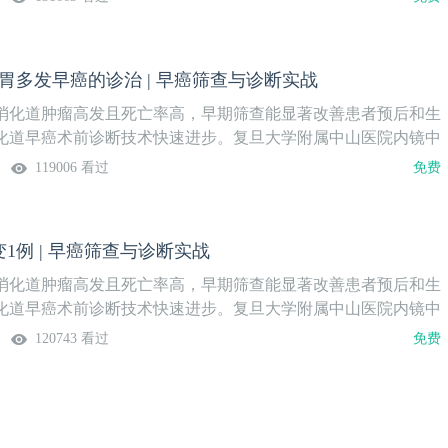
林巴斯（北京）销售服务有限公司上海分公司支持
国医学论坛报社携手复旦中山内镜中心周平红教授、胡健卫教授，推
诊断实战》系列课。通过解析食管、胃、肠优质经典病例，结合
提升临床医生的内镜操作及早癌筛查诊断能力。系列课隔周周四
胃多发早癌的诊治 | 早癌筛查与诊断实战
，欢迎关注。第13期肝曲LST1例直播时间4月24日（周四）19:30病
治医师四川省人民医院消化内科主持&点评 专家胡晓 副主任医师
消化道肿瘤高发且死亡率高，早期筛查能显著改善患者预后和生
化内科策划&审核 专家周平红 教授 胡健卫 教授复旦大学附属
化道早癌术前诊断技术快速进步。复旦大学附属中山医院内镜中
心陈振煜 教授南方医科大学南方医院消化内科内容安排本课程
队卓越。为提升基层医生在消化道早癌内镜诊疗方面的能力，
119006 看过
免费
京）销售服务有限公司上海分公司支持
国医学论坛报社携手复旦中山内镜中心周平红教授、胡健卫教授，推
诊断实战》系列课。通过解析食管、胃、肠优质经典病例，结合
提升临床医生的内镜操作及早癌筛查诊断能力。系列课隔周周四
1例 | 早癌筛查与诊断实战
期，欢迎关注。第12期茶中寻癌：1例胃多发早癌的诊治直播时间3月
9:30病例分享翁烃 主治医师宁波市医疗中心李惠利医院消化内科
消化道肿瘤高发且死亡率高，早期筛查能显著改善患者预后和生
家陆宏娜 副主任医师宁波市医疗中心李惠利医院消化内科策划&审
化道早癌术前诊断技术快速进步。复旦大学附属中山医院内镜中
教授 胡健卫 教授复旦大学附属中山医院内镜中心陈振煜 教授南
队卓越。为提升基层医生在消化道早癌内镜诊疗方面的能力，
120743 看过
免费
医院消化内科内容安排本课程由奥林巴斯（北京）销售服务有限
国医学论坛报社携手复旦中山内镜中心周平红教授、胡健卫教授，推
支持
诊断实战》系列课。通过解析食管、胃、肠优质经典病例，结合
提升临床医生的内镜操作及早癌筛查诊断能力。系列课隔周周四
期，欢迎关注。第11期无蒂锯齿状病变1例直播时间3月27日（周四）