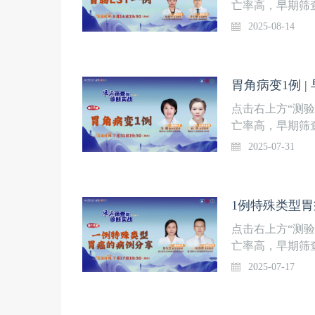
医师皖南医学院
亡率高，早期筛
院第一附属医院消
术快速进步。复
2025-08-14
中山医院内镜中
医生在消化道早
由奥林巴斯（北
山内镜中心周平
过解析食管、胃
胃角病变1例 
作及早癌筛查诊断
LST1例直播时
点击右上方“测
医院消化内科许
亡率高，早期筛
主任医师兰州大学
术快速进步。复
2025-07-31
旦大学附属中山
医生在消化道早
安排本课程由奥
山内镜中心周平
过解析食管、胃
1例特殊类型胃
作及早癌筛查诊断
病变1例直播时间
点击右上方“测
院消化内科主持
亡率高，早期筛
专家周平红 教授
术快速进步。复
2025-07-17
科大学南方医院
医生在消化道早
上海分公司支持
山内镜中心周平
过解析食管、胃