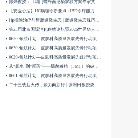
陈烨教授：《幽门螺杆菌感染双联方案专家共识（2026）》解读 | BIDDF2026
【安医心法】UC病理诊断要点 | IBD诊疗能力系统提升5
Hp根除治疗与胃肠道微生态 | 肠道微生态规范化诊疗4
第23届北京国际消化疾病论坛暨2026世界华人消化医师年会盛大开幕
0630-领航计划—皮肤科高质量发展先锋行动项目第六季第65期
0630-领航计划—皮肤科高质量发展先锋行动项目第六季第64期
0629-领航计划—皮肤科高质量发展先锋行动项目第六季第63期
从“粪水”到“新药”——肠菌移植（FMT）的破局与临床应用全景 | 肠道微生态规范化诊疗1
0601-领航计划—皮肤科高质量发展先锋行动项目第六季第42期
二十三载薪火传，聚力向新行 | 张澍田教授谈中国消化医学的传承与突破