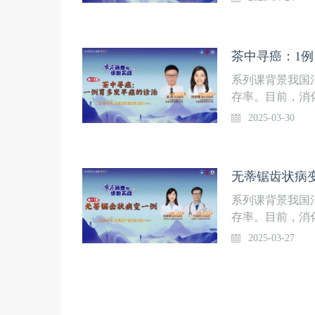
安排本课程由奥
2024年，中
出《早癌筛查与
实战讨论，旨在
茶中寻癌：1例
19:30更新1期
例分享王晗 主
系列课背景我国
四川省人民医院消
存率。目前，消
中山医院内镜中
心技术领先，团
2025-03-30
由奥林巴斯（北
2024年，中
出《早癌筛查与
实战讨论，旨在
无蒂锯齿状病变
19:30更新1
30日（周日）1
系列课背景我国
主持&点评 专
存率。目前，消
核 专家周平红 
心技术领先，团
2025-03-27
方医科大学南方
2024年，中
公司上海分公司
出《早癌筛查与
实战讨论，旨在
19:30更新1