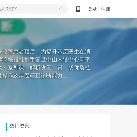
登录
注册
丨
著改善患者预后，为提升基层医生在消
医学论坛报社携手复旦中山内镜中心周平
战》系列课。解析食管、胃、肠优质经
镜操作及早癌筛查诊断能力。
热门资讯