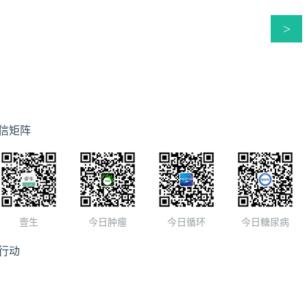
>
信矩阵
壹生
今日肿瘤
今日循环
今日糖尿病
行动