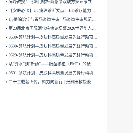
陈烨教授：《幽门螺杆菌感染双联方案专家共识（2026）》解读 | BIDDF2026
【安医心法】UC病理诊断要点 | IBD诊疗能力系统提升5
Hp根除治疗与胃肠道微生态 | 肠道微生态规范化诊疗4
第23届北京国际消化疾病论坛暨2026世界华人消化医师年会盛大开幕
0630-领航计划—皮肤科高质量发展先锋行动项目第六季第65期
0630-领航计划—皮肤科高质量发展先锋行动项目第六季第64期
0629-领航计划—皮肤科高质量发展先锋行动项目第六季第63期
从“粪水”到“新药”——肠菌移植（FMT）的破局与临床应用全景 | 肠道微生态规范化诊疗1
0601-领航计划—皮肤科高质量发展先锋行动项目第六季第42期
二十三载薪火传，聚力向新行 | 张澍田教授谈中国消化医学的传承与突破