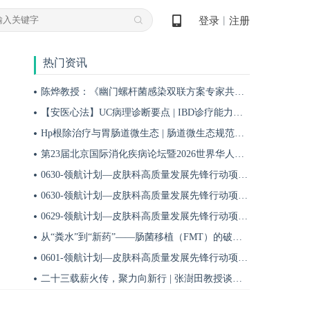
登录
注册
丨
热门资讯
陈烨教授：《幽门螺杆菌感染双联方案专家共识（2026）》解读 | BIDDF2026
【安医心法】UC病理诊断要点 | IBD诊疗能力系统提升5
Hp根除治疗与胃肠道微生态 | 肠道微生态规范化诊疗4
第23届北京国际消化疾病论坛暨2026世界华人消化医师年会盛大开幕
0630-领航计划—皮肤科高质量发展先锋行动项目第六季第65期
0630-领航计划—皮肤科高质量发展先锋行动项目第六季第64期
0629-领航计划—皮肤科高质量发展先锋行动项目第六季第63期
从“粪水”到“新药”——肠菌移植（FMT）的破局与临床应用全景 | 肠道微生态规范化诊疗1
0601-领航计划—皮肤科高质量发展先锋行动项目第六季第42期
二十三载薪火传，聚力向新行 | 张澍田教授谈中国消化医学的传承与突破