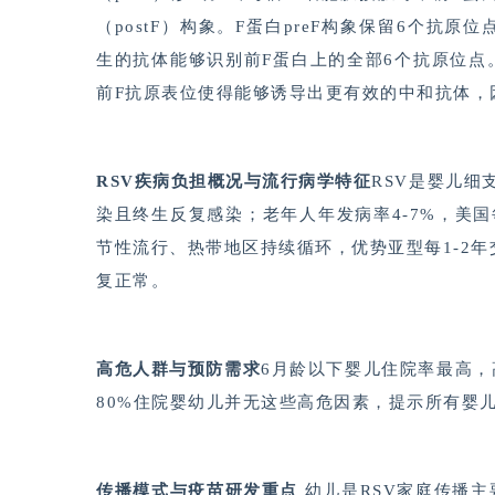
（postF）构象。F蛋白preF构象保留6个抗原
生的抗体能够识别前F蛋白上的全部6个抗原位点
前F抗原表位使得能够诱导出更有效的中和抗体，因
RSV疾病负担概况与流行病学特征
RSV是婴儿细
染且终生反复感染；老年人年发病率4-7%，美国
节性流行、热带地区持续循环，优势亚型每1-2年交替
复正常。
高危人群与预防需求
6月龄以下婴儿住院率最高
80%住院婴幼儿并无这些高危因素，提示所有婴
传播模式与疫苗研发重点
幼儿是RSV家庭传播