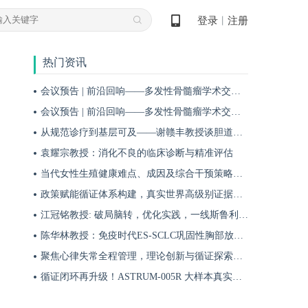
登录
注册
丨
热门资讯
会议预告 | 前沿回响——多发性骨髓瘤学术交流会第十九期即将启幕！
会议预告 | 前沿回响——多发性骨髓瘤学术交流会第十八期即将启幕！
从规范诊疗到基层可及——谢赣丰教授谈胆道肿瘤防治的本土化实践之路
袁耀宗教授：消化不良的临床诊断与精准评估
当代女性生殖健康难点、成因及综合干预策略——魏晗
政策赋能循证体系构建，真实世界高级别证据夯实斯鲁利单抗一线治疗广泛期小细胞肺癌临床地位
江冠铭教授: 破局脑转，优化实践，一线斯鲁利单抗联合化疗为小细胞肺癌脑转移患者带来颅内与全身双重获益
陈华林教授：免疫时代ES-SCLC巩固性胸部放疗再添真实世界循证依据——cTRT可独立改善患者生存获益
聚焦心律失常全程管理，理论创新与循证探索共筑诊疗新格局
循证闭环再升级！ASTRUM-005R 大样本真实世界研究，解锁斯鲁利单抗 ES-SCLC 全程管理新方案