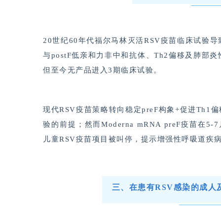
20世纪60年代福尔马林灭活RSV疫苗临床试
与postF低亲和力非中和抗体、Th2偏移及肺
但至今无产品进入3期临床试验。
现代RSV疫苗策略转向稳定preF构象+促进Th1
验的前提；然而Moderna mRNA preF疫苗
儿童RSV疫苗项目被叫停，提示增强性呼吸道疾
三、在患有RSV感染的成人