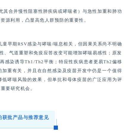
（尤其合并慢性阻塞性肺疾病或哮喘者）与急性加重和肺功
疗资源利用，凸显高危人群预防的重要性。
儿童早期RSV感染与哮喘/喘息相关，但因果关系尚不明确
多态性、气道重塑和免疫应答改变可能增加哮喘易感性；原发
，而再感染诱导Th1/Th2平衡；特应性疾病患者更易Th2偏移
病的加重有关，并且在自然感染及疫苗开发中仍是一个值得
对降低哮喘风险的效果，但单抗和母体疫苗的广泛应用为评
了重要研究机会。
的获批产品与推荐意见