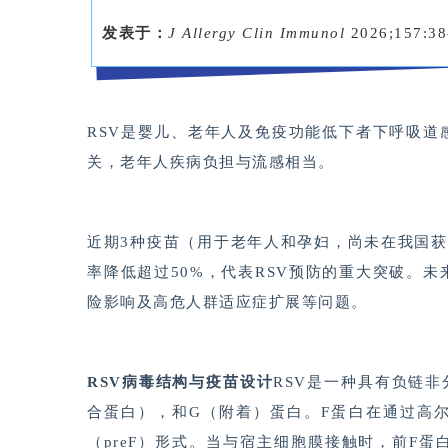
发表于：
J Allergy Clin Immunol
2026;157:38
RSV是婴儿、老年人及免疫功能低下者下呼吸
关，老年人疾病负担与流感相当。
近期3种疫苗（用于老年人和孕妇，尚未在我国获
率降低超过50%，代表RSV预防的重大突破。
险影响及高危人群适应症扩展等问题。
RSV病毒结构与疫苗设计
RSV是一种具有负链非
合蛋白），和G（附着）蛋白。F蛋白在通过高
（preF）形式。当与宿主细胞膜接触时，前F