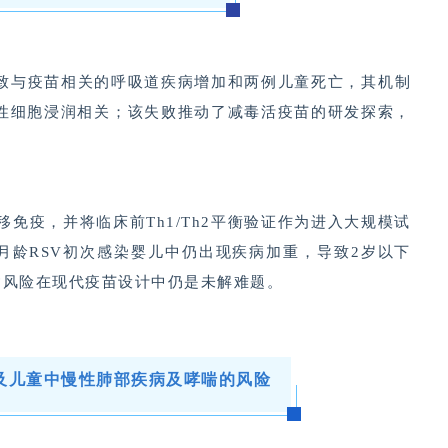
验导致与疫苗相关的呼吸道疾病增加和两例儿童死亡，其机制
部炎性细胞浸润相关；该失败推动了减毒活疫苗的研发探索，
偏移免疫，并将临床前Th1/Th2平衡验证作为进入大规模试
在5-7月龄RSV初次感染婴儿中仍出现疾病加重，导致2岁以下
病风险在现代疫苗设计中仍是未解难题。
及儿童中慢性肺部疾病及哮喘的风险