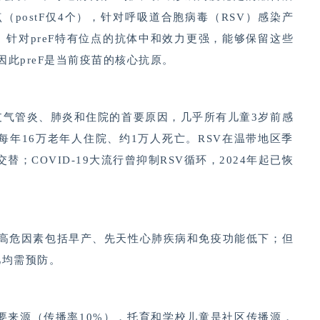
位点（postF仅4个），针对呼吸道合胞病毒（RSV）感染产
。针对preF特有位点的抗体中和效力更强，能够保留这些
此preF是当前疫苗的核心抗原。
支气管炎、肺炎和住院的首要原因，几乎所有儿童3岁前感
每年16万老年人住院、约1万人死亡。RSV在温带地区季
；COVID-19大流行曾抑制RSV循环，2024年起已恢
，高危因素包括早产、先天性心肺疾病和免疫功能低下；但
儿均需预防。
主要来源（传播率10%），托育和学校儿童是社区传播源，