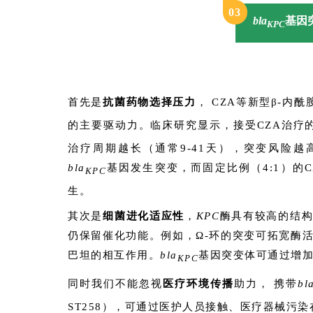
0
3
bla
基因
KPC
首先是
抗菌药物选择压力
， CZA等新型β-
的主要驱动力。临床研究显示，接受CZA治疗
治疗周期越长（通常9-41天），突变风险
bla
基因发生突变，而固定比例（4:1）的
KPC
生。
其次是
细菌进化适应性
，
KPC
酶具有较高的结
仍保留催化功能。例如，Ω-环的突变可拓宽酶
巴坦的相互作用。
bla
基因突变体可通过增
KPC
同时我们不能忽视
医疗环境传播
助力， 携带
bl
ST258），可通过医护人员接触、医疗器械污染