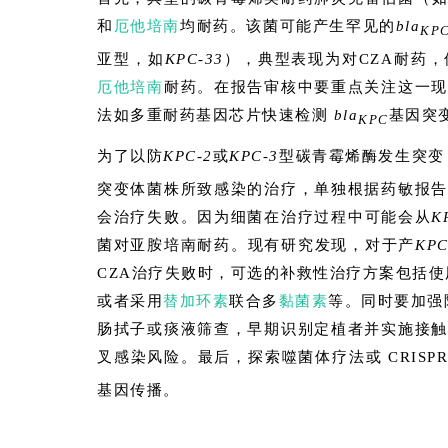
和
厄他培南
均耐药。该菌可能产生罕见的
bla
KP
亚型，如
KPC-33
），典型表现为对CZA耐药
厄他培南
耐药。在报告审核中要重点关注这一现
法如多重耐药基因芯片快速检测
bla
基因突
KPC
为了以防
KPC-2
或
KPC-3
型碳青霉烯酶发生突变
突变体菌株所致感染的治疗，单独根据药敏报告
会治疗失败。因为细菌在治疗过程中可能会从
K
菌对亚胺培南耐药。现有研究发现，对于产
KPC
CZA治疗失败时，可选的补救性治疗方案包括使
或者采用
替加环素
联合多
黏菌素
等。同时要加强院
肠拭子或痰液筛查，早期识别定植者并实施接触
叉感染风险。最后，探索噬菌体疗法或 CRISPR
基因传播。