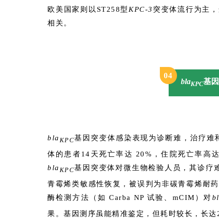
欧美国家则以ST258型
KPC-3
突变体流行为主，
相关。
0
4
bla
基因
KPC
bla
基因突变体感染表现为诊断难，治疗难
KPC
体的患者14天死亡率达 20%，住院死亡率高达
bla
基因突变体对微生物检验人员，其诊疗
KPC
青霉烯类敏感性恢复，被误判为非碳青霉烯耐药
酶检测方法（如 Carba NP 试验、mCIM）对
b
果。基因测序虽能精准鉴定，但耗时较长，长达2