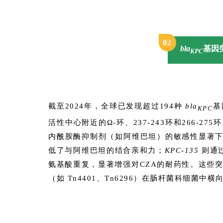
0
2
bla
基因
KPC
截至2024年，全球已发现超过194种
bla
基
KPC
活性中心附近的Ω-环、237-243环和266-2
内酰胺酶抑制剂（如阿维巴坦）的敏感性显著
低了与阿维巴坦的结合亲和力；
KPC-135
则通过 
氨基酸重复，显著增强对CZA的耐药性。这些
（如 Tn4401、Tn6296）在肠杆菌科细菌中横