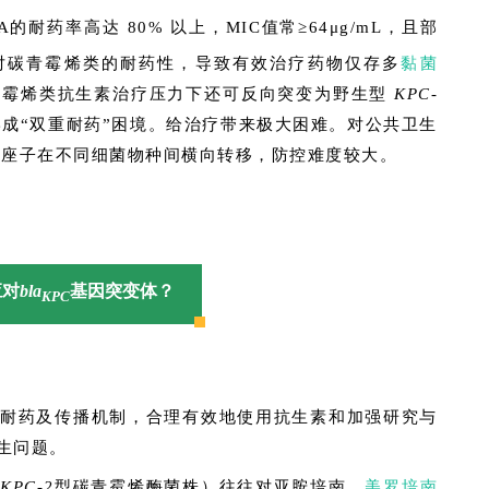
的耐药率高达 80% 以上，MIC值常≥64μg/mL，且部
对碳青霉烯类的耐药性，导致有效治疗药物仅存多
黏菌
青霉烯类抗生素治疗压力下还可反向突变为野生型
KPC-
形成“双重耐药”困境。给治疗带来极大困难。对公共卫生
转座子在不同细菌物种间横向转移，防控难度较大。
应对
bla
基因突变体？
KPC
耐药及传播机制，合理有效地使用抗生素和加强研究与
生问题。
如
KPC-2
型碳青霉烯酶菌株）往往对亚胺培南、
美罗培南