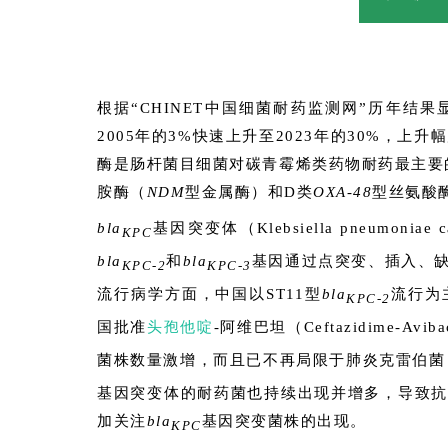
根据“CHINET中国细菌耐药监测网”历年
2005年的3%快速上升至2023年的30%，
酶是肠杆菌目细菌对碳青霉烯类药物耐药最主要
胺酶（
NDM
型金属酶）和D类
OXA-48
型丝氨酸
bla
基因突变体（Klebsiella pneumon
KPC
bla
和
bla
基因通过点突变、插入、缺
KPC-2
KPC-3
流行病学方面，中国以ST11型
bla
流行为
KPC-2
国批准
头孢他啶
-阿维巴坦（Ceftazidime-Av
菌株数量激增，而且已不再局限于肺炎克雷伯菌
基因突变体的耐药菌也持续出现并增多，导致抗
加关注
bla
基因突变菌株的出现。
KPC