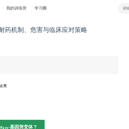
我的训练营
学习圈
——耐药机制、危害与临床应对策略
娟秀
天
la
基因突变体？
KPC