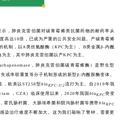
结果显示，肺炎克雷伯菌对碳青霉烯类抗菌药物的耐药率从
上升幅度高达10倍，已成为严重的公共安全问题。产碳青霉烯
的机制，以A类丝氨酸酶（
KPC
为主）、B类金属β-内酰
酶为主，其中肺炎克雷伯菌以产KPC为主。
iae carbapenemase，肺炎克雷伯菌碳青霉烯酶）是野生型
失或串联重复等分子机制形成的新型β-内酰胺酶变体。
主，欧美以ST258型
bla
流行为主。自2019年我
KPC-3/2
ibactam ，CZA）临床使用以来，2020年我国
bla
突变
KPC
，霍氏肠杆菌、大肠埃希菌和阴沟肠杆菌等携带
bla
KPC
感染治疗难度不断加大。这为我们敲响了警钟，需要更