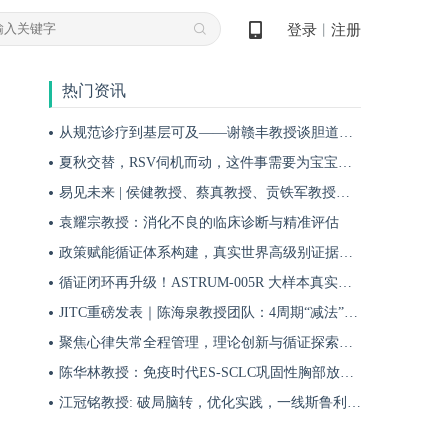
登录
注册
丨
热门资讯
从规范诊疗到基层可及——谢赣丰教授谈胆道肿瘤防治的本土化实践之路
夏秋交替，RSV伺机而动，这件事需要为宝宝提前做！
易见未来 | 侯健教授、蔡真教授、贡铁军教授：埃纳妥单抗引领RRMM迈向长生存新时代
袁耀宗教授：消化不良的临床诊断与精准评估
政策赋能循证体系构建，真实世界高级别证据夯实斯鲁利单抗一线治疗广泛期小细胞肺癌临床地位
循证闭环再升级！ASTRUM-005R 大样本真实世界研究，解锁斯鲁利单抗 ES-SCLC 全程管理新方案
JITC重磅发表｜陈海泉教授团队：4周期“减法”方案成功探索可切除肺鳞癌围术期治疗新路径
聚焦心律失常全程管理，理论创新与循证探索共筑诊疗新格局
陈华林教授：免疫时代ES-SCLC巩固性胸部放疗再添真实世界循证依据——cTRT可独立改善患者生存获益
江冠铭教授: 破局脑转，优化实践，一线斯鲁利单抗联合化疗为小细胞肺癌脑转移患者带来颅内与全身双重获益