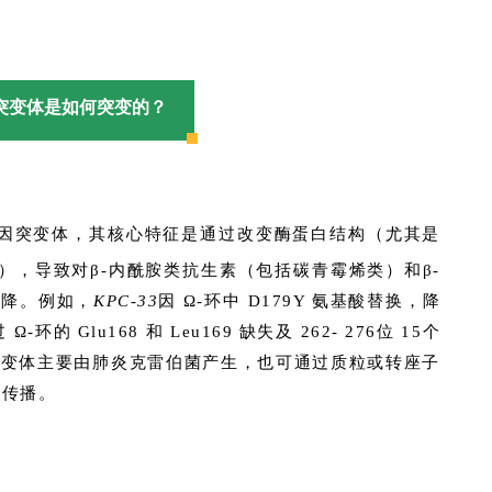
突变体是如何突变的？
因突变体，其核心特征是通过改变酶蛋白结构（尤其是
75环），导致对β-内酰胺类抗生素（包括碳青霉烯类）和β-
下降。例如，
KPC-33
因 Ω-环中 D179Y 氨基酸替换，降
Ω-环的 Glu168 和 Leu169 缺失及 262- 276位 15个
突变体主要由肺炎克雷伯菌产生，也可通过质粒或转座子
向传播。