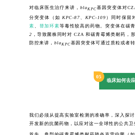
对临床医生治疗来讲，
bla
基因突变体对CZA
KPC
分突变体（如
KPC-87
、
KPC-109
）同时保留
素
、
替加环素
等毒性较高的药物。突变体在碳
2
，导致菌株同时对 CZA 和碳青霉烯类耐药，
防控来讲，
bla
基因突变体可通过质粒或者
KPC
0
5
临床如何去
我们必须从提高实验室检测的准确率，深入探讨
开发新的抗菌药物，以应对这一全球性的公共卫
首先，典型的碳青霉烯类耐药肺炎克雷伯菌（