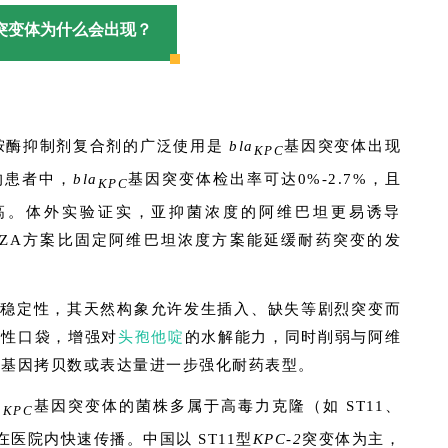
突变体为什么会出现？
内酰胺酶抑制剂复合剂的广泛使用是
bla
基因突变体出现
KPC
的患者中，
bla
基因突变体检出率可达0%-2.7%，且
KPC
越高。体外实验证实，亚抑菌浓度的阿维巴坦更易诱导
CZA方案比固定阿维巴坦浓度方案能延缓耐药突变的发
构稳定性，其天然构象允许发生插入、缺失等剧烈突变而
活性口袋，增强对
头孢他啶
的水解能力，同时削弱与阿维
加基因拷贝数或表达量进一步强化耐药表型。
a
基因突变体的菌株多属于高毒力克隆（如 ST11、
KPC
在医院内快速传播。中国以 ST11型
KPC-2
突变体为主，