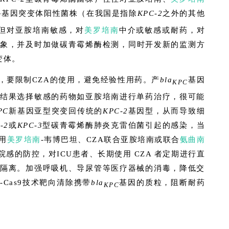
基因突变体阳性菌株（在我国是指除
KPC-2
之外的其他
C
，但对亚胺培南敏感，对
美罗培南
中介或敏感或耐药，对
象，并及时加做碳青霉烯酶检测，同时开发新的监测方
变体。
，要限制CZA的使用，避免经验性用药。产
bla
基因
KPC
结果选择敏感的药物如亚胺培南进行单药治疗，很可能
PC
新基因亚型突变回传统的
KPC-2
基因型，从而导致细
-2
或
KPC-3
型碳青霉烯酶肺炎克雷伯菌引起的感染，当
用
美罗培南
-韦博巴坦、CZA联合亚胺培南或联合
氨曲南
感的防控，对ICU患者、长期使用 CZA 者定期进行直
隔离。加强呼吸机、导尿管等医疗器械的消毒，降低交
-Cas9技术靶向清除携带
bla
基因的质粒，阻断耐药
KPC