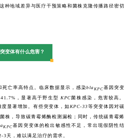
这种地域差异与医疗干预策略和菌株克隆传播路径密切
突变体有什么危害？
和死亡率高特点。临床数据显示，感染
bla
基因突变
KPC
41.7%，显著高于野生型
KPC
菌株感染，危害较高。
难度显著增加。有些突变体，如
KPC-33
等突变体因对碳
菌株，导致碳青霉烯酶检测漏检；同时，传统碳青霉烯
la
基因突变体的检出敏感性不足，常出现假阴性结
KPC
-3天，难以满足治疗的需求。