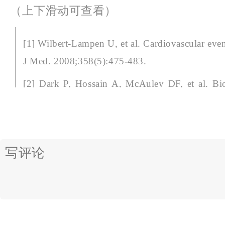
（上下滑动可查看）
[1] Wilbert-Lampen U, et al. Cardiovascular eve
J Med. 2008;358(5):475-483.
[2] Dark P, Hossain A, McAuley DF, et al. Bi
for Hospitalized Patients With Suspected Se
Clinical Trial[J]. JAMA, 2025, 333(8): 682-693.
[3] BALANCE Investigators, et al. Antibiotic
Patients with Bloodstream Infections[J]. N Engl