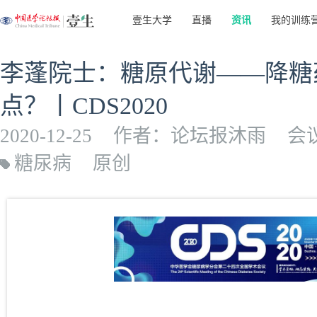
壹生大学
直播
资讯
我的训练
李蓬院士：糖原代谢——降糖
点？丨CDS2020
2020-12-25
作者：论坛报沐雨
会
糖尿病
原创