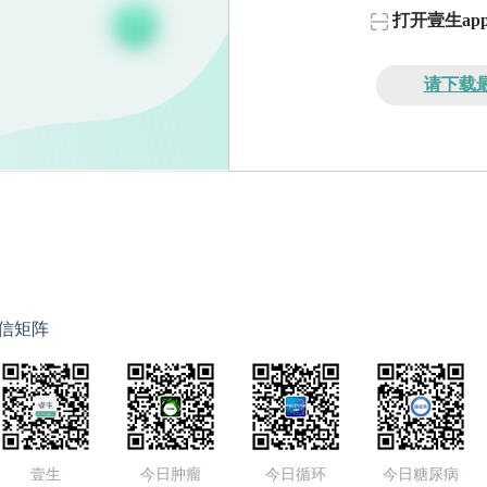
打开壹生a
请下载最
信矩阵
壹生
今日肿瘤
今日循环
今日糖尿病