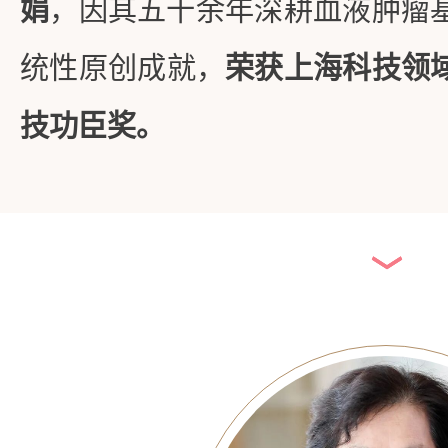
娟
，因其五十余年深耕血液肿瘤
统性原创成就，
荣获上海科技领
技功臣奖。
﹀
﹀
﹀