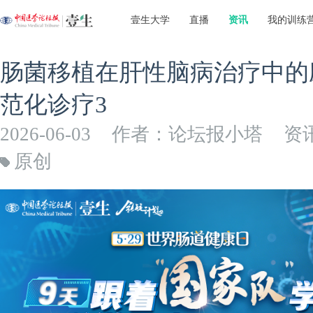
壹生大学
直播
资讯
我的训练
肠菌移植在肝性脑病治疗中的应
范化诊疗3
2026-06-03
作者：论坛报小塔
资
原创