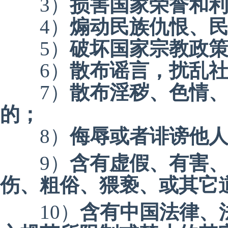
3）
损害国家荣誉和
4）
煽动民族仇恨、
5）
破坏国家宗教政
6）
散布谣言，扰乱
7）
散布淫秽、色情
的；
8）
侮辱或者诽谤他
9）
含有虚假、有害
伤、粗俗、猥亵、或其它
10）
含有中国法律、