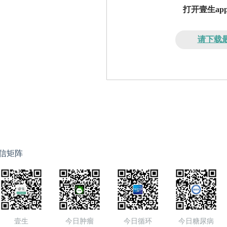
打开壹生a
请下载最
信矩阵
壹生
今日肿瘤
今日循环
今日糖尿病